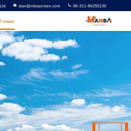
Ltd
alan@mbascreen.com
86-311-86250130
صفحه ا