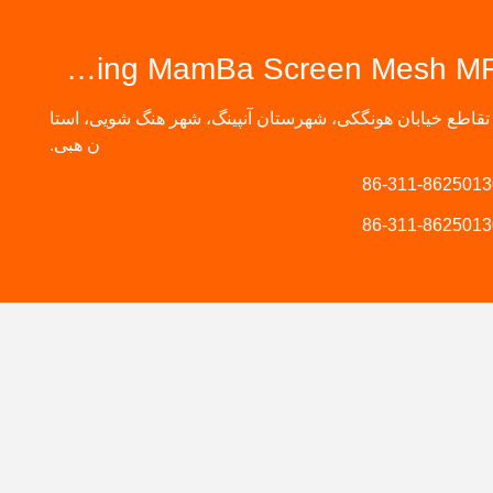
Anping MamBa Screen Mesh MFG.,Co.Ltd
تقاطع خیابان هونگکی، شهرستان آنپینگ، شهر هنگ شویی، استا
ن هبی.
86-311-8625013
86-311-8625013