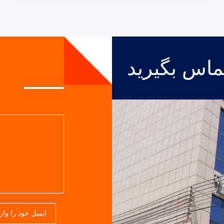
{});}
تماس بگیرید