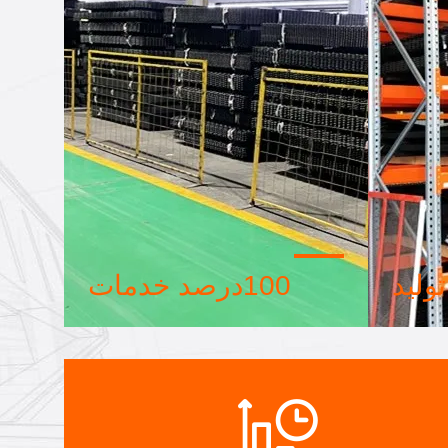
تولید
100درصد خدمات
، سيستم
بسته بندی عمده و سفارشی کوچک،
نيم تمام
FOB، CIF، DDU و DDP. اجازه بدید به
 از نياز
شما کمک کنیم تا بهترین راه حل را برای
 بسازيم
همه نگرانی هایتان پیدا کنید.