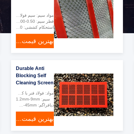
مواد سیم: سیم فولادی ضد زنگ یا سیم فولادی 65Mn
قطر سیم: 0.50-6.00 میلی متر
استحکام کششی: 1700-1800 مگاپاسکال
بهترین قیمت رو بدست بیار
Durable Anti
Blocking Self
Cleaning Screen
Mesh 1.2mm-
مواد: فولاد فنر با کربن بالا
9mm Quarry
سیم: 1.2mm-9mm
Meshfunction
دیافراگم: 1.5mm-45mm
gtElInit() {var lib
بهترین قیمت رو بدست بیار
= new
);lib.translatePage('en',
'fa', function ()