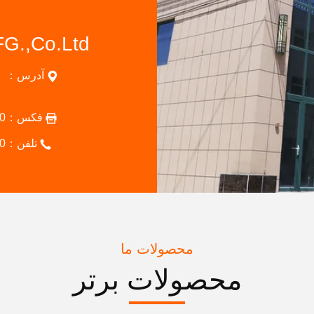
آدرس：
فکس：
0
تلفن：
0
محصولات ما
محصولات برتر