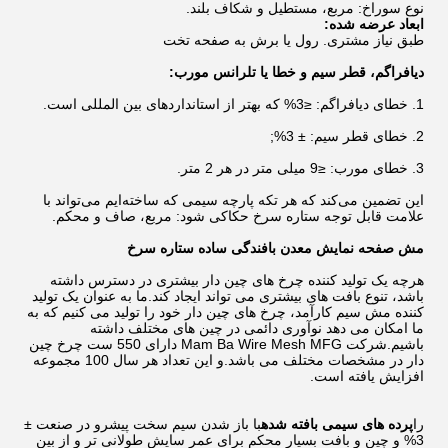
نوع سوراخ: مربع، مستطیل و شکاف بلند.
ابعاد عرضه شده:
طبق نیاز مشتری. رول یا برش به صفحه تخت
دیافراگم، قطر سیم و خطا یا تلرانس مورب:
1. خطای دیافراگم: ≤3% که بهتر از استانداردهای بین المللی است.
2. خطای قطر سیم: ± 3%;
3. خطای مورب: ≤9 میلی متر در هر 2 متر.
این تضمین می‌کند که هر تکه پارچه سیمی که ساخته‌ایم می‌تواند با
علامت قابل توجه ستاره سرخ حکاکی شود: مربع، صاف و محکم.
مش صفحه نمایش معدن بافندگی ساده ستاره سرخ
هرچه یک تولید کننده چرخ های چین دار بیشتری در دسترس داشته
باشد، تنوع بافت های بیشتری می تواند ایجاد کند.ما به عنوان یک تولید
کننده مش سیم کارآمد، چرخ های چین دار خود را تولید می کنیم که به
ما امکان می دهد نوآوری دائمی در چین های مختلف داشته
باشیم.شرکت Mam Ba Wire Mesh MFG دارای 550 ست چرخ چین
دار در مشخصات مختلف می باشد.و این تعداد هر سال 100 مجموعه
افزایش یافته است.
را
پرده های سیمی بافته شده
با باز شدن سیم سخت پیشرو در صنعت ±
3% و چین و بافت بسیار محکم برای عمر سایش طولانی تر و از بین