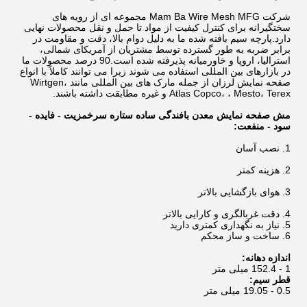
شرکت Mam Ba Wire Mesh MFG مجموعه ای از رویه های
سختگیرانه برای کنترل کیفیت از مواد تا حمل و نقل محصولات نهایی
دارد.پارچه سیم بافته شده ما به دلیل دوام بالا، دقت و مقاومت در
برابر ضربه به طور گسترده توسط مشتریان از آمریکای شمالی،
استرالیا، اروپا و خاورمیانه پذیرفته شده است.90 درصد محصولات ما
در بازارهای بین المللی استفاده می شوند زیرا می توانند کاملاً با انواع
صفحه نمایش لرزان از جمله مارک های بین المللی مانند Wirtgen،
Atlas Copco، ، Mesto، Terex و غیره مطابقت داشته باشند.
مش صفحه نمایش معدن بافندگی ساده ستاره سرخ
مزیت - فایده -
سود - منفعت:
1. نصب آسان
2. هزینه کمتر
3. هوای بازگشایی بالاتر
4. دقت غربالگری و کارایی بالاتر
5. نیاز به نگهداری کمتری دارید
6. ساخت و ساز محکم
اندازه دهانه:
1 - 152.4 میلی متر
قطر سیم:
0.5 - 19.05 میلی متر