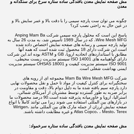
مش صفحه نمایش معدن بافندگی ساده ستاره سرخ برای سنگدانه و
معدن
چگونه می توان ست پارچه سیمی را با دقت بالا و عمر سایش بالا و
در عین حال به راحتی نصب کرد؟
پاسخ این است که محلول پارچه سیمی شرکت Anping Mam Ba
Wire Mesh MFG، که در سال 1989 تأسیس شد، به مدت 26 سال به
تولید پارچه سیمی و رسانه های صفحه نمایش اختصاص داده شده
است.این شرکت دارای 18 محصول ثبت شده است که همه آنها
مطابق با استانداردهای اتحادیه اروپا، GB و ASTM بوده اند.این شرکت
دارای گواهینامه های ISO 14001 سیستم مدیریت زیست محیطی،
ISO 9001 سیستم مدیریت کیفیت و OHSAS 18001 سیستم مدیریت
ایمنی بهداشت شغلی است.
شرکت Mam Ba Wire Mesh MFG مجموعه ای از رویه های
سختگیرانه برای کنترل کیفیت از مواد تا حمل و نقل محصولات نهایی
دارد.پارچه سیم بافته شده ما به دلیل دوام بالا، دقت و مقاومت در
برابر ضربه به طور گسترده توسط مشتریان از آمریکای شمالی،
استرالیا، اروپا و خاورمیانه پذیرفته شده است.90 درصد محصولات ما
در بازارهای بین المللی استفاده می شوند زیرا می توانند کاملاً با انواع
صفحه نمایش لرزان از جمله مارک های بین المللی مانند Wirtgen،
Atlas Copco، ، Mesto، Terex و غیره مطابقت داشته باشند.
مش صفحه نمایش معدن بافندگی ساده ستاره سرخ
مواد: