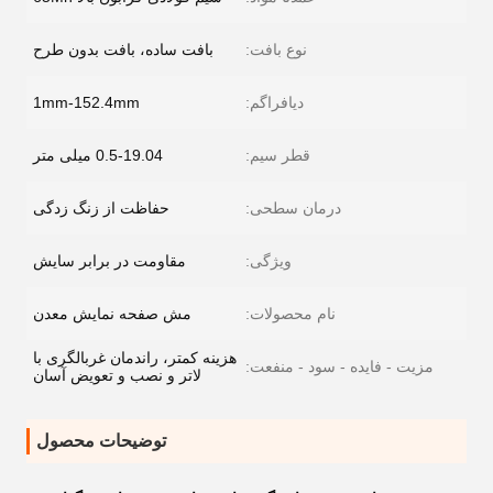
نوع بافت:
بافت ساده، بافت بدون طرح
دیافراگم:
1mm-152.4mm
قطر سیم:
0.5-19.04 میلی متر
درمان سطحی:
حفاظت از زنگ زدگی
ویژگی:
مقاومت در برابر سایش
نام محصولات:
مش صفحه نمایش معدن
هزینه کمتر، راندمان غربالگری با
مزیت - فایده - سود - منفعت:
لاتر و نصب و تعویض آسان
توضیحات محصول