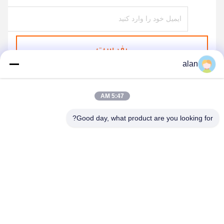
بفرست
alan
5:47 AM
Good day, what product are you looking for?
ANPING MAMBA SCREEN MESH
MFG.,CO.LTD
alan@mbascreen.com
86-311-86250130
تقاطع خیابان هونگکی، شهرستان آنپینگ، شهر هنگ شویی، استان