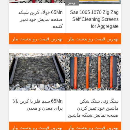
ویدیو
Sae 1065 1070 Zig Zag
65Mn فولاد کربن شبکه
Self Cleaning Screens
صفحه نمایش خود تمیز
for Aggregate
کننده
Processing
بهترین قیمت رو بدست بیار
بهترین قیمت رو بدست بیار
سنگ زنی سنگ شکن
65Mn سیم فلز با کربن بالا
ماشین خود تمیز کردن
برای معدن و معدن
صفحه نمایش شبکه ماشین
لوازم جانبی فولاد کربن بالا
بهترین قیمت رو بدست بیار
بهترین قیمت رو بدست بیار
صفحه شن و ماسه