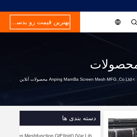
بهترین قیمت رو بدست بیار
حصولات
>
Anping MamBa Screen Mesh MFG.,Co.Ltd محصولات آنلاین
دسته بندی ها
rry Screen Meshfunction GtElInit() {var Lib