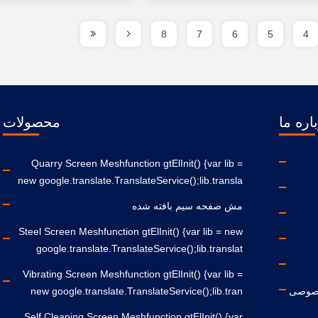
8
7
6
5
4
اره ما
محصولات
Quarry Screen Meshfunction gtElInit() {var lib =
new google.translate.TranslateService();lib.transla
مش صفحه سیم بافته شده
Steel Screen Meshfunction gtElInit() {var lib = new
google.translate.TranslateService();lib.translat
Vibrating Screen Meshfunction gtElInit() {var lib =
صوصی
new google.translate.TranslateService();lib.tran
Self Cleaning Screen Meshfunction gtElInit() {var