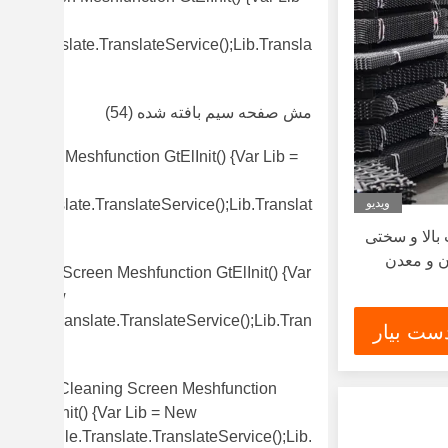
New
gle.translate.TranslateService();lib.transla
)
مش صفحه سیم بافته شده
(54)
l Screen Meshfunction GtElInit() {var Lib =
w
ویدیو
le.translate.TranslateService();lib.translat
بالا و سختی
دن و معدن
Vibrating Screen Meshfunction GtElInit() {var
Lib = New
Google.translate.TranslateService();lib.tran
ست بیار
(49)
Self Cleaning Screen Meshfunction
GtElInit() {var Lib = New
Google.translate.TranslateService();lib.