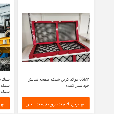
65Mn فولاد کربن شبکه صفحه نمایش
شبك ش
خود تمیز کننده
شبكه 
شبكه 
شبكه 
بهترین قیمت رو بدست بیار
به
شبكه 