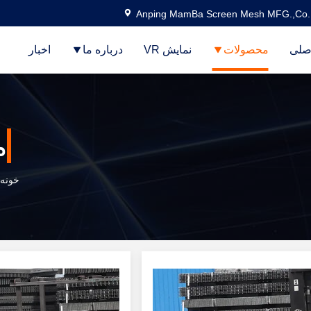
Anping MamBa Screen Mesh MFG.,Co.
صلی
محصولات
نمایش VR
درباره ما
اخبار
م
خونه