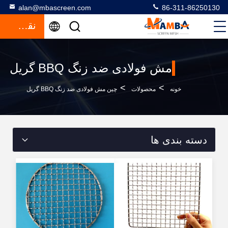
alan@mbascreen.com
86-311-86250130
نقل قول
مش فولادی ضد زنگ BBQ گریل
>
>
خونه
محصولات
چین مش فولادی ضد زنگ BBQ گریل
دسته بندی ها