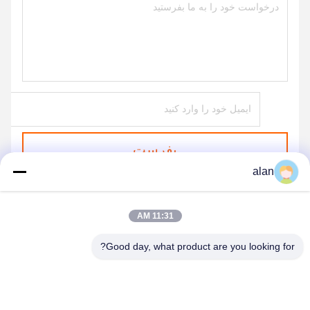
بفرست
alan
11:31 AM
Good day, what product are you looking for?
ANPING MAMBA SCREEN MESH
MFG.,CO.LTD