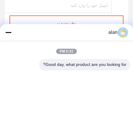
بفرست
alan
5:31 PM
Good day, what product are you looking for?
ANPING MAMBA SCREEN MESH
MFG.,CO.LTD
alan@mbascreen.com
86-311-86250130
تقاطع خیابان هونگکی، شهرستان آنپینگ، شهر هنگ شویی، استان
هبی.