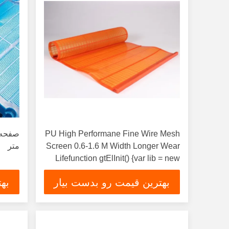
PU High Performane Fine Wire Mesh
Screen 0.6-1.6 M Width Longer Wear
متر
Lifefunction gtElInit() {var lib = new
translate.TranslateService();lib.translatePage('en',
بهترین قیمت رو بدست بیار
به
'fa', function () {});}