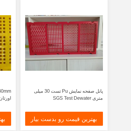
پانل صفحه نمایش Pu تست 30 میلی
متری SGS Test Dewater
اورتان
بهترین قیمت رو بدست بیار
به