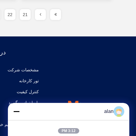
22
21
درب
مشخصات شرکت
تور کارخانه
کنترل کیفیت
با ما تماس بگیرید
alan
نقشه سایت
سیاست حفظ حریم خ
3:12 PM