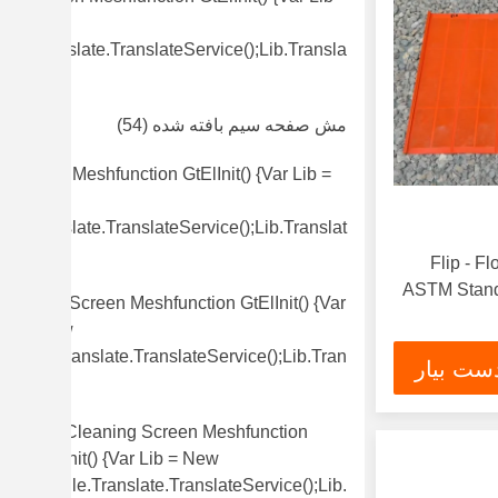
New
gle.translate.TranslateService();lib.transla
)
مش صفحه سیم بافته شده
(54)
l Screen Meshfunction GtElInit() {var Lib =
w
le.translate.TranslateService();lib.translat
Flip - Flow Fine Pu Scre
ASTM Stand
Vibrating Screen Meshfunction GtElInit() {var
Lib = New
Google.translate.TranslateService();lib.tran
ست بیار
(49)
Self Cleaning Screen Meshfunction
GtElInit() {var Lib = New
Google.translate.TranslateService();lib.