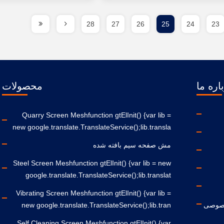
28
27
26
25
24
23
اره ما
محصولات
Quarry Screen Meshfunction gtElInit() {var lib =
new google.translate.TranslateService();lib.transla
مش صفحه سیم بافته شده
Steel Screen Meshfunction gtElInit() {var lib = new
google.translate.TranslateService();lib.translat
Vibrating Screen Meshfunction gtElInit() {var lib =
صوصی
new google.translate.TranslateService();lib.tran
Self Cleaning Screen Meshfunction gtElInit() {var