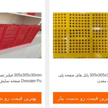
305x305x30mm پانل های صفحه پلی
305x305x30mm فیلت
 معدن
Dewater Pu صفحه نمایش
ترین قیمت رو بدست بیار
بهترین قیمت رو بد