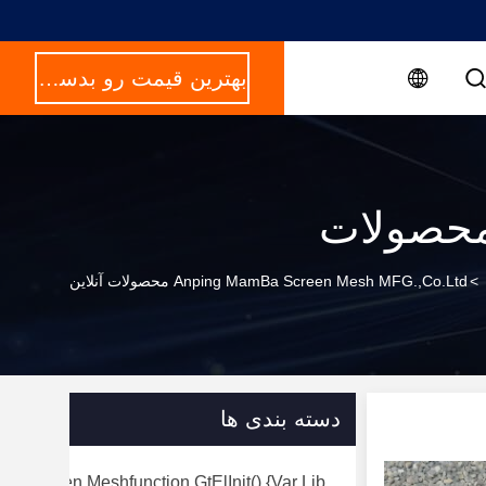
بهترین قیمت رو بدست بیار
حصولات
>
Anping MamBa Screen Mesh MFG.,Co.Ltd محصولات آنلاین
دسته بندی ها
rry Screen Meshfunction GtElInit() {var Lib