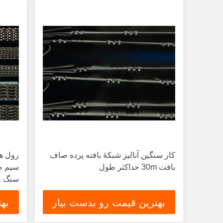
کار سنگین آنالیز شبکۀ بافته پرده صاف
رول ه
بافت 30m حداکثر طول
سنگ و
بهترین قیمت رو بدست بیار
به