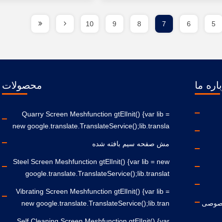
10
9
8
7
6
5
اره ما
محصولات
Quarry Screen Meshfunction gtElInit() {var lib =
new google.translate.TranslateService();lib.transla
مش صفحه سیم بافته شده
Steel Screen Meshfunction gtElInit() {var lib = new
google.translate.TranslateService();lib.translat
Vibrating Screen Meshfunction gtElInit() {var lib =
صوصی
new google.translate.TranslateService();lib.tran
Self Cleaning Screen Meshfunction gtElInit() {var