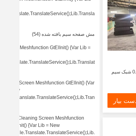
New
gle.translate.TranslateService();lib.transla
)
مش صفحه سیم بافته شده
(54)
l Screen Meshfunction GtElInit() {var Lib =
w
le.translate.TranslateService();lib.translat
≤3٪ خطای دیافراگم 0.5mm شبک سیم
Vibrating Screen Meshfunction GtElInit() {var
Lib = New
Google.translate.TranslateService();lib.tran
ست بیار
(49)
Self Cleaning Screen Meshfunction
GtElInit() {var Lib = New
Google.translate.TranslateService();lib.