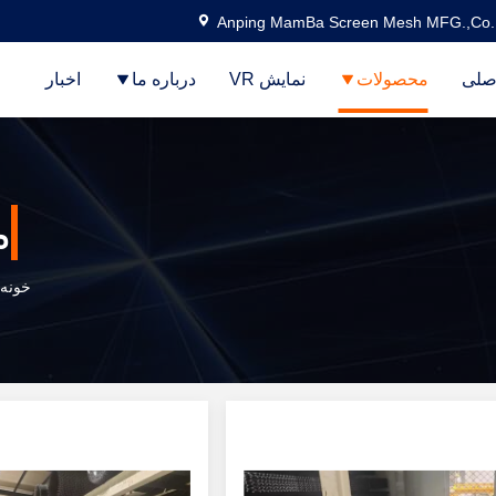
Anping MamBa Screen Mesh MFG.,Co.
صلی
محصولات
نمایش VR
درباره ما
اخبار
م
خونه