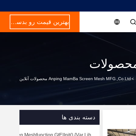
بهترین قیمت رو بدست بیار
حصولات
>
Anping MamBa Screen Mesh MFG.,Co.Ltd محصولات آنلاین
دسته بندی ها
rry Screen Meshfunction GtElInit() {var Lib