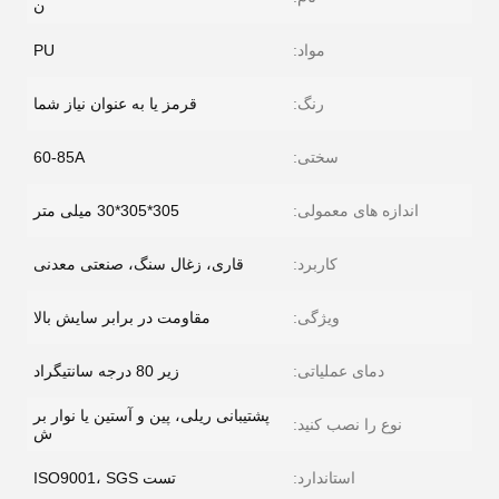
ن
مواد:
PU
رنگ:
قرمز یا به عنوان نیاز شما
سختی:
60-85A
اندازه های معمولی:
305*305*30 میلی متر
کاربرد:
قاری، زغال سنگ، صنعتی معدنی
ویژگی:
مقاومت در برابر سایش بالا
دمای عملیاتی:
زیر 80 درجه سانتیگراد
پشتیبانی ریلی، پین و آستین یا نوار بر
نوع را نصب کنید:
ش
استاندارد:
تست ISO9001، SGS