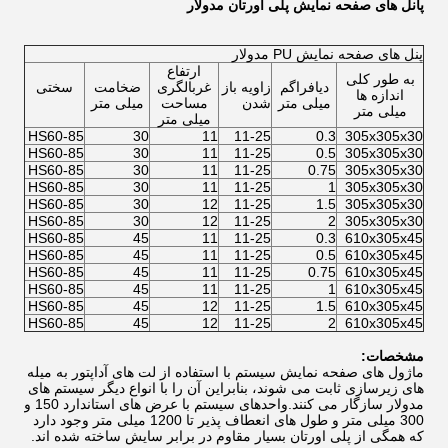
پانل های صفحه نمایش پلی اورتان مدولار
پنل های صفحه نمایش PU مدولار
ارتفاع
به طور کلی
دیافراگم
زاویه باز
غربالگری
ضخامت
سختی
اندازه ها
میلی متر
شدن
مساحت
میلی متر
میلی متر
میلی متر
HS60-85
30
11
11-25
0.3
305x305x30
HS60-85
30
11
11-25
0.5
305x305x30
HS60-85
30
11
11-25
0.75
305x305x30
HS60-85
30
11
11-25
1
305x305x30
HS60-85
30
12
11-25
1.5
305x305x30
HS60-85
30
12
11-25
2
305x305x30
HS60-85
45
11
11-25
0.3
610x305x45
HS60-85
45
11
11-25
0.5
610x305x45
HS60-85
45
11
11-25
0.75
610x305x45
HS60-85
45
11
11-25
1
610x305x45
HS60-85
45
12
11-25
1.5
610x305x45
HS60-85
45
12
11-25
2
610x305x45
مشخصات:
ماژول های صفحه نمایش سیستم با استفاده از لت های آداپتور به میله
های زیرسازی ثابت می شوند، بنابراین آن را با انواع دیگر سیستم های
مدولار سازگار می کنند.واحدهای سیستم با عرض های استاندارد 150 و
300 میلی متر و طول های انعطاف پذیر تا 1200 میلی متر وجود دارد
که همگی از پلی اورتان بسیار مقاوم در برابر سایش ساخته شده اند.