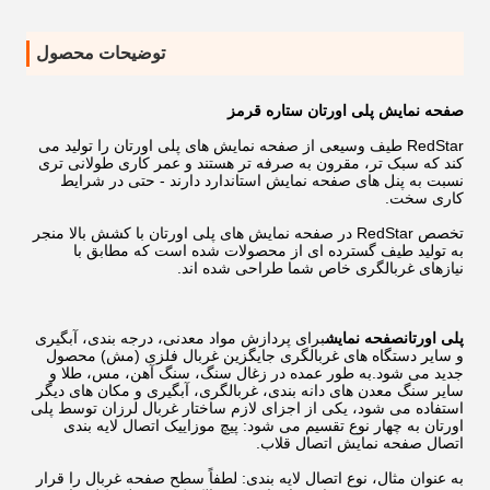
توضیحات محصول
صفحه نمایش پلی اورتان ستاره قرمز
RedStar طیف وسیعی از صفحه نمایش های پلی اورتان را تولید می
کند که سبک تر، مقرون به صرفه تر هستند و عمر کاری طولانی تری
نسبت به پنل های صفحه نمایش استاندارد دارند - حتی در شرایط
کاری سخت.
تخصص RedStar در صفحه نمایش های پلی اورتان با کشش بالا منجر
به تولید طیف گسترده ای از محصولات شده است که مطابق با
نیازهای غربالگری خاص شما طراحی شده اند.
پلی اورتان
صفحه نمایش
برای پردازش مواد معدنی، درجه بندی، آبگیری
و سایر دستگاه های غربالگری جایگزین غربال فلزی (مش) محصول
جدید می شود.به طور عمده در زغال سنگ، سنگ آهن، مس، طلا و
سایر سنگ معدن های دانه بندی، غربالگری، آبگیری و مکان های دیگر
استفاده می شود، یکی از اجزای لازم ساختار غربال لرزان توسط پلی
اورتان به چهار نوع تقسیم می شود: پیچ موزاییک اتصال لایه بندی
اتصال صفحه نمایش اتصال قلاب.
به عنوان مثال، نوع اتصال لایه بندی: لطفاً سطح صفحه غربال را قرار