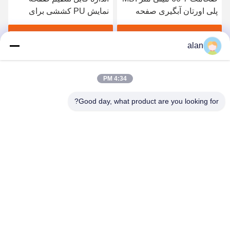
پلی اورتان آبگیری صفحه
نمایش PU کششی برای
نمایش مقاومت در برابر
آبگیری 305*305*30 میلی
سایش
متر
بهترین قیمت رو بدست بیار
بهترین قیمت رو بدست بیار
alan
4:34 PM
Good day, what product are you looking for?
ANPING MAMBA SCREEN MESH
MFG.,CO.LTD
alan@mbascreen.com
86-311-86250130
تقاطع خیابان هونگکی، شهرستان آنپینگ، شهر هنگ شویی، استان
هبی.