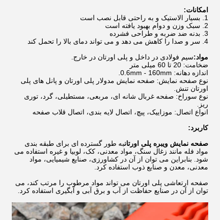
امکانات:
1. بسیار الاستیک و به راحتی قابل نصب است
2. سبک وزن و دوام بهبود یافته است
3. بدنه ضد ضربه و طراحی فشرده
4. سر و صدا را کاهش می دهد و می تواند دمای بالا را تحمل کند
مواد:
سیم فولادی در داخل و پلی اورتان در خارج.
ضخامت: 20 تا 60 میلی متر
اندازه دهانه: 0.6mm - 160mm.
نوع صفحه نمایش: صفحه نمایش مدولار پلی اورتان و پانل های پلی
اورتان تنش.
نوع سوراخ: صفحه غربال شانه ای، مربعی، مستطیلی، گرد، توری
ریز.
انواع اتصال: موزاییک، پیچ، اتصال لایه بندی، اتصال قلاب صفحه
کاربرد:
صفحه نمایش ویبره پلی اورتان
به طور گسترده ای برای طبقه بندی
مواد فله مانند زغال سنگ، مواد معدنی، کک، لوبیا و غیره استفاده می
شود. بنابراین می توان از آن در کشاورزی، صنایع شیمیایی، مواد
معدنی، معدن و صنایع ذوب استفاده کرد.
صفحه ارتعاشی پلی اورتان می تواند مواد مرطوب را مرتب کند، می
توان از آن در صنایع حفاظت از آب و برق آبی و آبگیری استفاده کرد.