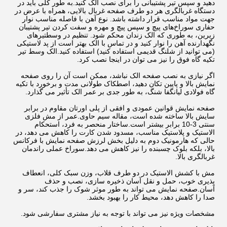
دهید و سپس تیر پشتیبانی را برای نصب الک کنید.به طور کلی باید در
دستگاه غربالگری هر دو طرف صفحه غربال بالایی، همراه با عرض در
جهت مواد مناسب قرار داشته باشد. نوع آهن با فاصله مناسب نوار
حفاری سوراخ‌های پیچ و سپس پیچ و مهره و سفت کردن تیر پشتیبان
زیرین، به طوری که الک زندان محکم شود. تنظیم در وسطتیرهای
نگهدارنده آهن را نوار کنید و در تماس با الک بهتر است از پد لاستیکی
(می توانید از شلنگ قدیمی استفاده کنید) استفاده کنید.الک وسط تیر
تکیه گاه فوق را نیز می توان در اینجا نصب کرد.
اگر نیازی به نصب صفحه الک نباشد، ممکن است آن را روی صفحه
نمایش بالا و پایین تکان دهید، اصطکاک طولانی مدت و برخورد با تکیه
گاه فولادی لیانگفا شنگ، به طور جدی بر عمر الک تأثیر می گذارد.
صفحه نمایش قوانین عمودی و افقی از پلی اورتان مقاوم در برابر
سایش بالا ساخته شده است، مقاله سیم حاوی.عمر از مش فلزی
سنتی 3-10 برابر بیشتر است.ساختار منحصر به فرد، استحکام
الاستیک و پلاستیک مناسب، مسدود شدن کارت را کاهش می دهد، در
حالی که هارمونیک دوم به دلیل بخش لرزش صفحه نمایش با فرکانس
بالا، بلکه بلوک چسبنده را نیز کاهش می دهد.سوراخ عملی راندمان
غربالگری بالا.
مش با کشش الاستیک در دو طرف قلاب، وزن سبک کلی، انعطاف
پذیری خوب، حمل و نقل آسان ذخیره سازی، نصب و حذف
آسان.صفحه نمایش می تواند به طور موثر شوک را جذب کند، سر و
صدا را کاهش دهد، محیط کار را بهبود بخشد.
مشخصات ویژه نیز می تواند با توجه به نیاز مشتری سفارشی شود.