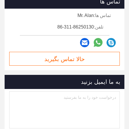
تماس ها
تماس ها:
Mr. Alan
تلفن:
86-311-86250130
حالا تماس بگیرید
به ما ایمیل بزنید