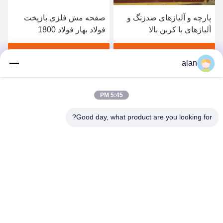
پارچه و آلیاژهای ضدزنگ و
صفحه مش فلزی بازپخت
آلیاژهای با کربن بالا
فولاد بهار فولاد 1800
مگاپاسکال
بهترین قیمت رو بدست بیار
بهترین قیمت رو بدست بیار
alan
5:45 PM
Good day, what product are you looking for?
ANPING MAMBA SCREEN MESH
MFG.,CO.LTD
alan@mbascreen.com
86-311-86250130
تقاطع خیابان هونگکی، شهرستان آنپینگ، شهر هنگ شویی، استان