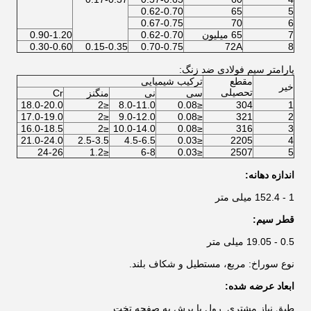
0.62-0.70
65
5
0.67-0.75
70
6
7
65 میلیون
0.62-0.70
0.90-1.20
0.30-0.60
0.15-0.35
0.70-0.75
72A
8
پارامتر سیم فولادی ضد زنگ:
مقطع
ترکیب شیمیایی
خیر
تحصیلی
سی
نی
منگنز
Cr
18.0-20.0
≤2
8.0-11.0
≤0.08
304
1
17.0-19.0
≤2
9.0-12.0
≤0.08
321
2
16.0-18.5
≤2
10.0-14.0
≤0.08
316
3
21.0-24.0
2.5-3.5
4.5-6.5
≤0.03
2205
4
24-26
≤1.2
6-8
≤0.03
2507
5
اندازه دهانه:
1 - 152.4 میلی متر
قطر سیم:
0.5 - 19.05 میلی متر
نوع سوراخ: مربع، مستطیل و شکاف بلند.
ابعاد عرضه شده:
طبق نیاز مشتری. رول یا برش به صفحه تخت