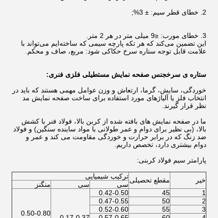
2. خطای قطر سیم: ± 3%;
3. خطای مورب: ≤9 میلی متر در هر 2 متر.
این تضمین می‌کند که هر تکه پارچه سیمی که ساخته‌ایم می‌تواند با
علامت قابل توجه ستاره سرخ حکاکی شود: مربع، صاف و محکم.
ستاره ی سرخ
جنس صفحه نمایش مستطیلی فلزی فنری:
خوردگی، سایش، گرما، ارتعاش و وزن عوامل مهمی هستند که باید در
انتخاب فلز یا آلیاژهای مورد استفاده برای ساخت صفحه نمایش مد
نظر قرار گیرند.
ما در صفحه نمایش های بافته شده از کربن بالا، فولاد فنر با کشش
بالا، (بی نظیر برای دوام و عمر طولانی با مواد ساینده سنگین) و فولاد
ضد زنگ که در برابر حرارت و خوردگی مقاومت می کند و عمر و
دوام بیشتری دارد، تخصص داریم.
پارامتر سیم فولاد کربنی:
ترکیب شیمیایی
خیر
مقطع تحصیلی
سی
سی
منگنز
0.42-0.50
45
1
0.47-0.55
50
2
0.52-0.60
55
3
0.50-0.80
0.17-0.37
0.57-0.65
60
4