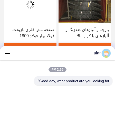
ای ضدزنگ و
صفحه مش فلزی بازپخت
بالا
فولاد بهار فولاد 1800
Mesh Screen Coal
مگاپاسکال
ating Screen Easy
Install
و بدست بیار
بهترین قیمت رو بدست بیار
بهترین قیمت رو ب
alan
2:55 PM
Good day, what product are you looking for?
ANPING MAMBA SCREEN MESH
MFG.,CO.LTD
alan@mbascreen.com