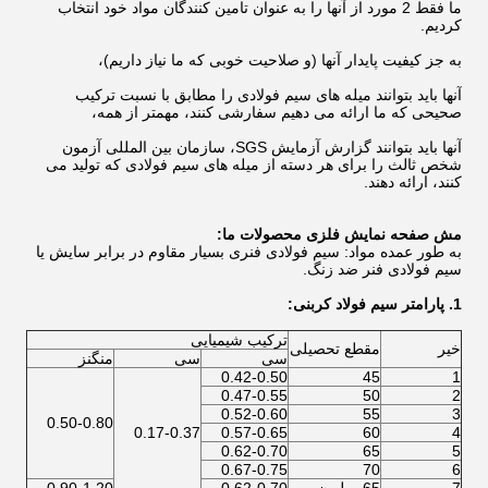
ما فقط 2 مورد از آنها را به عنوان تامین کنندگان مواد خود انتخاب
کردیم.
به جز کیفیت پایدار آنها (و صلاحیت خوبی که ما نیاز داریم)،
آنها باید بتوانند میله های سیم فولادی را مطابق با نسبت ترکیب
صحیحی که ما ارائه می دهیم سفارشی کنند، مهمتر از همه،
آنها باید بتوانند گزارش آزمایش SGS، سازمان بین المللی آزمون
شخص ثالث را برای هر دسته از میله های سیم فولادی که تولید می
کنند، ارائه دهند.
مش صفحه نمایش فلزی محصولات ما:
به طور عمده مواد: سیم فولادی فنری بسیار مقاوم در برابر سایش یا
سیم فولادی فنر ضد زنگ.
1. پارامتر سیم فولاد کربنی:
ترکیب شیمیایی
خیر
مقطع تحصیلی
سی
سی
منگنز
0.42-0.50
45
1
0.47-0.55
50
2
0.52-0.60
55
3
0.50-0.80
0.17-0.37
0.57-0.65
60
4
0.62-0.70
65
5
0.67-0.75
70
6