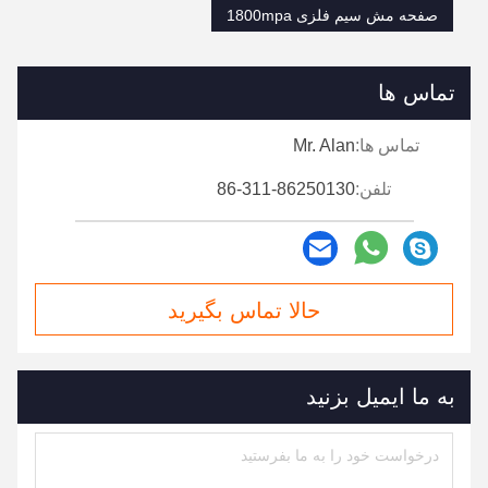
صفحه مش سیم فلزی 1800mpa
تماس ها
تماس ها:
Mr. Alan
تلفن:
86-311-86250130
حالا تماس بگیرید
به ما ایمیل بزنید