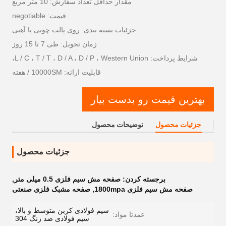
مقدار حداقل تعداد سفارش: 10 متر مربع
قیمت: negotiable
جزئیات بسته بندی: روی پالت چوبی یا آهنی
زمان تحویل: طی 7 تا 15 روز
شرایط پرداخت: L / C ، T / T ، D / A ، D / P ، Western Union،
قابلیت ارائه: 10000SM / هفته
بهترین قیمت رو بدست بیار
جزئیات محصول
توضیحات محصول
جزئیات محصول
برجسته کردن:
صفحه مش سیم فلزی 0.5 میلی متر
,
صفحه مش سیم فلزی 1800mpa
,
صفحه مشبک فلزی صنعتی
سیم فولادی کربن متوسط ​​و بالا،
عمدتا مواد:
سیم فولادی ضد زنگ 304