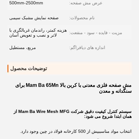
عرض مش صفحه:
500mm-2500mm
نام محصولات:
صفحه نمایش مشبک سیمی
هزینه کمتر، راندمان غربالگری با
مزیت - فایده - سود - منفعت:
لاتر و نصب و تعویض آسان
اندازه های دیافراگم:
مربع، مستطیل
توضیحات محصول
مش صفحه فلزی معدنی با کربن بالا Mam Ba 65Mn برای
سنگدانه و معدن
سیستم کنترل کیفیت دقیق شرکت Mam Ba Wire Mesh MFG از
همان ابتدا شروع می شود:
انتخاب مواد مناسببیش از 500 کارخانه فولاد در چین وجود دارد.