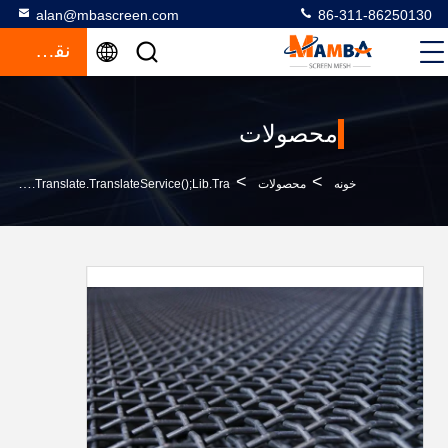
alan@mbascreen.com
86-311-86250130
نقل قول
محصولات
>
>
خونه
محصولات
Metal Wire Mesh Screenfunction GtElInit() {var Lib = New Google.translate.TranslateService();lib.tra