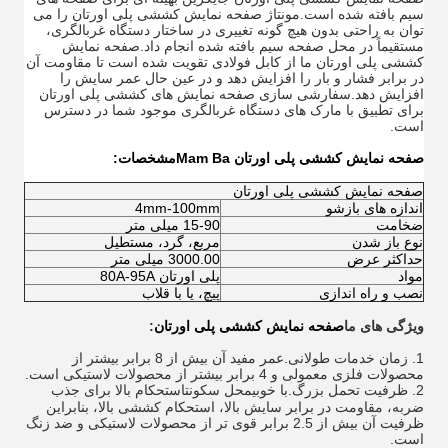
سیم بافته شده است.مونتاژ صفحه نمایش کششی پلی اورتان را می
توان به راحتی بدون هیچ گونه تغییری در ساختار دستگاه غربالگری،
مستقیماً در محل صفحه سیم بافته شده انجام داد.صفحه نمایش
کششی پلی اورتان ما از کابل فولادی تقویت شده است تا مقاومت آن
در برابر فشار و بار را افزایش دهد و در عین حال عمر سایش را
افزایش دهد.سفارشی سازی صفحه نمایش های کششی پلی اورتان
برای تطبیق با مارک های دستگاه غربالگری موجود شما در دسترس
است.
صفحه نمایش کششی پلی اورتان Mam Ba
مشخصات:
صفحه نمایش کششی پلی اورتان
اندازه های بازشو
4mm-100mm
ضخامت
15-90 میلی متر
نوع باز شدن
مربع، گرد، مستطیل
حداکثر عرض
3000.00 میلی متر
مواد
پلی اورتان 80A-95A
نصب و راه اندازی
پیچ، یا با قلاب
ویژگی های ما
صفحه نمایش کششی پلی اورتان
:
1. زمان خدمات طولانی.عمر مفید آن بیش از 8 برابر بیشتر از
محصولات فلزی معمولی و 4 برابر بیشتر از محصولات لاستیکی است.
2. ظرفیت تحمل بزرگ.با خوبی
محل سکونت
استحکام بالا برای جذب
ضربه، مقاومت در برابر سایش بالا، استحکام کششی بالا، بنابراین
ظرفیت آن بیش از 2.5 برابر قوی تر از محصولات لاستیکی و ضد زنگ
است.