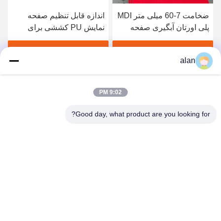
ضخامت 7-60 میلی متر MDI
اندازه قابل تنظیم صفحه
پلی اورتان آبگیری صفحه
نمایش PU کششی برای
نمایش مقاومت در برابر
آبگیری 305*305*30 میلی
سایش
متر
بهترین قیمت رو بدست بیار
بهترین قیمت رو بدست بیار
alan
9:02 PM
Good day, what product are you looking for?
ANPING MAMBA SCREEN MESH
MFG.,CO.LTD
alan@mbascreen.com
86-311-86250130
تقاطع خیابان هونگکی، شهرستان آنپینگ، شهر هنگ شویی، استان