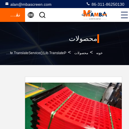
alan@mbascreen.com
86-311-86250130
نقل قول
محصولات
>
>
خونه
محصولات
PU Screen Panelfunction GtElInit() {var Lib = New Google.translate.TranslateService();lib.translateP