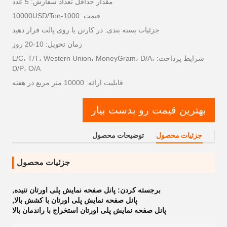
مقدار حداقل تعداد سفارش: 5 عدد
قیمت: 1000-10000USD/Ton
جزئیات بسته بندی: در کارتن یا روی پالت قرار دهید
زمان تحویل: 10-20 روز
شرایط پرداخت: L/C، T/T، Western Union، MoneyGram، D/A،
D/P، O/A
قابلیت ارائه: 10000 متر مربع در هفته
بهترین قیمت رو بدست بیار
جزئیات محصول
توضیحات محصول
جزئیات محصول
برجسته کردن:
پانل صفحه نمایش پلی اورتان تنیده
,
پانل صفحه نمایش پلی اورتان با کشش بالا
,
پانل صفحه نمایش پلی اورتان استخراج با راندمان بالا