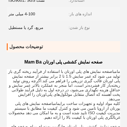
استاندارد:
تست ISO9001، SGS
اندازه های باز:
4-100 میلی متر
نوع باز شدن:
مربع، گرد یا مستطیل
توضیحات محصول
صفحه نمایش کششی پلی اورتان Mam Ba
مامبا
صفحه نمایش های پلی اورتان با استفاده از فرآیند ریخته گری باز
تولید می شود که عمر سایش 1.5 تا 2 برابر بیشتر از صفحه نمایش
پلی اورتان قالب گیری تزریقی را فراهم می کند.اگرچه روش تولید
ریخته‌باز کار فشرده‌تر است، اما منجر به عملکرد بالاتر عمر سایش و
حداقل هزینه نگهداری می‌شود، در درجه اول به دلیل فرآیند طولانی
پخت آهسته که اتصال متقابل مولکول‌های پلی‌اورتان را افزایش
می‌دهد.
کلیه مواد اولیه و تجهیزات ساخت برای
مامبا
صفحه نمایش های پلی
یورتان از اروپا تامین می شود و کنترل کیفیت ما مطابق با سیستم
مدیریت کیفیت ISO تایید شده است و به ما امکان می دهد محصولات
غربالگری پلی اورتان با کیفیت بالا را ارائه دهیم.
صفحه نمایش کششی پلی اورتان جایگزین بهینه ای برای صفحه های