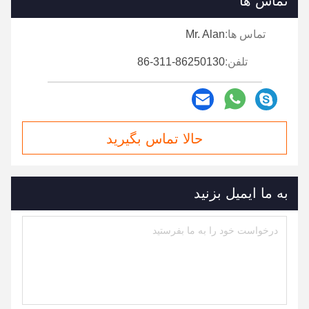
تماس ها
تماس ها:
Mr. Alan
تلفن:
86-311-86250130
حالا تماس بگیرید
به ما ایمیل بزنید