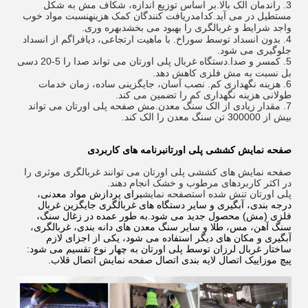
3. راندمان الک بالا.بر اساس توزیع اندازه، شکاف مش به شکل
مستطیل در می آید.کدام
دریافت کنندگان کمک هزینه
نسبت مواد خوب
واجد شرایط و غربالگری را بهبود می بخشد
بهره وری
.
4. بدون انسداد توسط سوراخ. با ماهیت ارتجاعی، دیافراگم از انسداد
جلوگیری می شود.
5. کم
سر و صدا
.دستگاه غربال پلی اورتان می تواند صدا را 5-20 دسی
بل نسبت به مش فلزی کاهش دهد.
6. هزینه نگهداری کم. نصب آسان، جایگزینی ساده، زمان خدمات
طولانی هزینه نگهداری کم را تضمین می کند.
7. مقدار زیادی از الک سنگ معدن.مش صفحه پلی اورتان می تواند
بیش از 300000 تن سنگ معدن را الک کند.
صفحه نمایش کششی پلی اورتان
برنامه های کاربردی
صفحه نمایش های کششی پلی اورتان می توانند غربالگری موثری را
در اکثر کاربردهای مرطوب و خشک انجام دهند.
پلی اورتان تنش شده است
صفحه نمایش
برای پردازش مواد معدنی،
درجه بندی، آبگیری و سایر دستگاه های غربالگری جایگزین غربال
فلزی (مش) محصول جدید می شود.به طور عمده در زغال سنگ،
سنگ آهن، مس، طلا و سایر سنگ معدن های دانه بندی، غربالگری،
آبگیری و مکان های دیگر استفاده می شود، یکی از اجزای لازم
ساختار غربال لرزان توسط پلی اورتان به چهار نوع تقسیم می شود:
پیچ موزاییک اتصال لایه بندی اتصال صفحه نمایش اتصال قلاب.