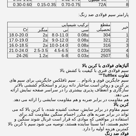
0.30-0.60
0.15-0.35
0.70-0.75
72A
8
پارامتر سیم فولادی ضد زنگ:
مقطع
ترکیب شیمیایی
خیر
تحصیلی
سی
نی
منگنز
Cr
18.0-20.0
≤2
8.0-11.0
≤0.08
304
1
17.0-19.0
≤2
9.0-12.0
≤0.08
321
2
16.0-18.5
≤2
10.0-14.0
≤0.08
316
3
21.0-24.0
2.5-3.5
4.5-6.5
≤0.03
2205
4
24-26
≤1.2
6-8
≤0.03
2507
5
آلیاژهای فولادی با کربن بالا
سیم فولادی فنری با کیفیت با کشش بالا
تفاوت Tufflex™
سیم جایگزین قوی و بادوام ... سیم تافلکس جایگزینی برای سیم های
پر کربن و روغن است.ساختار دانه ریزتر و استحکام کششی بالاتر
سازگاری و انعطاف پذیری بیشتری را در سراسر صفحه نمایش ارائه
می دهد.
هم مقاومت در برابر ضربه و هم مقاومت سایشی را ارائه می دهد.
کربن بالا
سیم مقاوم در برابر سایش، سخت کشیده شده، با کربن بالا که می
تواند در برابر ضربه های مکرر اجسام سنگین مقاومت کند.برای
استفاده در مواقعی که موادی که قرار است غربال شوند سنگین و
حجیم هستند، اما نسبتاً ساینده هستند، توصیه می شود.سیم با کربن بالا
کمترین هزینه اولیه را دارد.
فولاد ضد زنگ