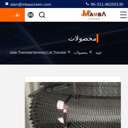
alan@mbascreen.com
86-311-86250130
نقل قول
محصولات
>
>
خونه
محصولات
Steel Screen Meshfunction GtElInit() {var Lib = New Google.translate.TranslateService();lib.translat