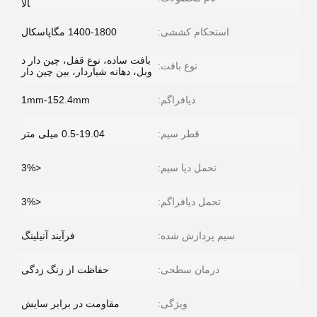
الا
استحکام کششی:
1400-1800 مگاپاسکال
بافت ساده، نوع قفل، چین دار د
نوع بافت:
وبل، دهانه شیاردار، بین چین دار
دیافراگم:
1mm-152.4mm
قطر سیم:
0.5-19.04 میلی متر
تحمل دیا سیم:
<3%
تحمل دیافراگم:
<3%
سیم پردازش شده:
فرآیند آنیلینگ
درمان سطحی:
حفاظت از زنگ زدگی
ویژگی:
مقاومت در برابر سایش