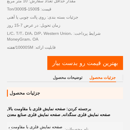
مقدار حداقل تعداد سفارش: 10 متر مربع
قیمت: $1500-$3000/Ton
جزئیات بسته بندی: روی پالت چوبی یا آهنی
زمان تحویل: در عرض 7-15 روز
شرایط پرداخت: L/C، T/T، D/A، D/P، Western Union،
MoneyGram، OA
قابلیت ارائه: 10000SM/هفته
بهترین قیمت رو بدست بیار
جزئیات محصول
توضیحات محصول
جزئیات محصول
برجسته کردن:
صفحه نمایش فلزی با مقاومت بالا
,
صفحه نمایش فلزی سنگدانه
,
صفحه نمایش فلزی صنایع معدن
صفحه نمایش فلزی با مقاومت ب
نام محصولات: