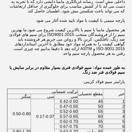
داخلی مش است. رسانه غربالگری مامبا دانشی دارد که با تجربه به
دست می آید تا از کشش مناسب برای جلوگیری از حداقل ارتعاشات
که می تواند باعث شکستن مش شود، اطمینان حاصل کند.
پارچه سیمی با کیفیت با مواد تایید شده آغاز می شود
هر محصول مامبا با سیم با بالاترین کیفیت شروع می شود.ما بهترین
سیم را از فروشندگان منتخب ISO9001:2015 برای سیم های فولادی
ضد زنگ، تافلکس، کربن بالا و روغن می خریم.هر فروشنده باید
گواهی کیفیت را به همراه مواد خود مطابق با آخرین استانداردهای
ISO-9001:2015 و ASTM ارائه دهد تا دقیقا بدانیم چه چیزی است.
رفتن به هر محصول پارچه سیم واحد.
.
به طور عمده مواد: سیم فولادی فنری بسیار مقاوم در برابر سایش یا
سیم فولادی فنر ضد زنگ.
پارامتر سیم فولاد کربنی:
ترکیب شیمیایی
خیر
مقطع تحصیلی
سی
سی
منگنز
0.42-0.50
45
1
0.47-0.55
50
2
0.52-0.60
55
3
0.50-0.80
0.17-0.37
0.57-0.65
60
4
0.62-0.70
65
5
0.67-0.75
70
6
7
65 میلیون
0.62-0.70
0.90-1.20