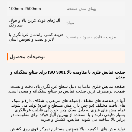
پهنای مش صفحه:
100mm-2500mm
آلیاژهای فولاد کربن بالا و فولاد
مواد:
ضد زنگ
هزینه کمتر، راندمان غربالگری با
مزیت - فایده - سود - منفعت:
لاتر و نصب و تعویض آسان
توضیحات محصول
صفحه نمایش فلزی با مقاومت بالا ISO 9001 برای صنایع سنگدانه و
معدن
صفحه نمایش فلزی مامبا به دلیل سطح غربالگری بالا، دقت و نسبت
قیمت، پرمصرف ترین صفحه نمایش در صنایع سنگدانه و معدن است.
آنها در هندسه های مختلف (شبکه های مربعی یا شکاف دار) و سبک
های بافت مختلف (دو چین دار، مش مسطح و غیره) تولید می شوند.
تمام مش های فلزی به دلیل سبک چین خوردگی قابلیت غربالگری
بسیار دقیقی دارند و با استفاده از بهترین آلیاژ فولاد برای مقاومت در
برابر بالا ساخته می شوند. سایش، کشش و ضربه.
تولید مش های با کیفیت بالا همچنین مستلزم تمرکز قوی روی کشش