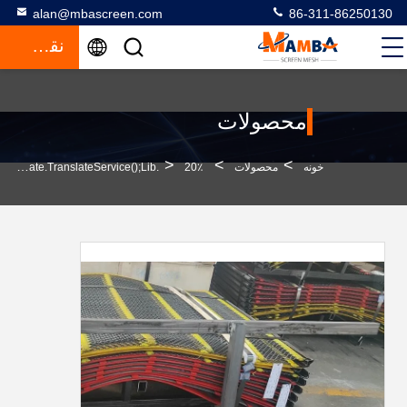
alan@mbascreen.com
86-311-86250130
نقل قول
محصولات
>
>
>
خونه
محصولات
20٪ تا 60٪ دیافراگم خود تمیز کننده صفحه نمایش میش 0.2mm-1.2mm قطر سیم 1.5kg-7.5kg ظرفیت بار
Self Cleaning Screen Meshfunction GtElInit() {var Lib = New Google.translate.TranslateService();lib.