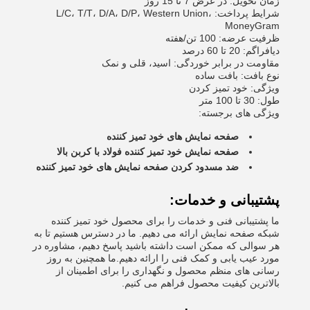
زمان تحویل: در عرض 7 تا 15 روز
شرایط پرداخت: L/C، T/T، D/A، D/P، Western Union،
MoneyGram
ظرفیت عرضه: 100 تن/هفته
دیافراگم: 20 تا 60 درصد
مقاومت در برابر خوردگی: اسید، قلی و نمک
نوع بافت: بافت ساده
ویژگی: خود تمیز کردن
طول: 30 تا 100 متر
ویژگی های برجسته:
صفحه نمایش های خود تمیز کننده
صفحه نمایش خود تمیز کننده فولاد با کربن بالا
ضد مسدود کردن صفحه نمایش های خود تمیز کننده
پشتیبانی و خدمات:
ما پشتیبانی فنی و خدمات را برای محصول خود تمیز کننده
شبکه صفحه نمایش ارائه می دهیم. ما در دسترس هستیم تا به
هر سوالی که ممکن است داشته باشید پاسخ دهیم، مشاوره در
مورد عیب یابی و کمک فنی را ارائه دهیم.ما همچنین به روز
رسانی های منظم محصول و نگهداری را برای اطمینان از
بالاترین کیفیت محصول فراهم می کنیم.