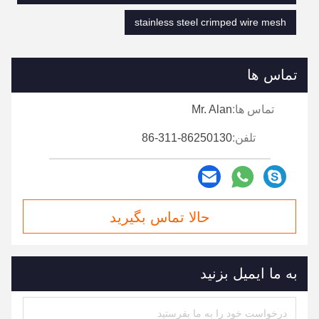
stainless steel crimped wire mesh
تماس ها
تماس ها:
Mr. Alan
تلفن:
86-311-86250130
حالا تماس بگیرید
به ما ایمیل بزنید