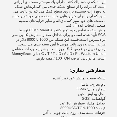
اين شبكه ي خود پاك كننده داراي يك سيستم صفحه ي لرزاني
است كه ذرات را از سطح شبكه حذف مي كند.ارتعاش شبک
به دفع ذرات چسبیده بر روی سطح کمک می کنداین باعث می
شود که آن را برای کاربردهایی مانند صفحه های خود تمیز کننده
، صفحه های خود تمیز کننده زباله و سایر فرآیندهای تصفیه
صنعتی انتخاب ایده آل کند.
میش صفحه نمایش خود تمیز کننده 65Mn MamBa توسط
SGS تأیید شده است و برای حداقل مقدار سفارش 10 پی سی
در دسترس است.قیمت این شبکه بین 1000 تا 8000 دلار در
هر تن است و روی پالت چوبی یا آهن بسته بندی می شود..
زمان تحویل در عرض 7-15 روز است و شرایط پرداخت شامل
L / C ، T / T ، D / A ، D / P ، Western Union و MoneyGram
است. ما توانایی عرضه 100TON / هفته داریم.
سفارشی سازی:
شبکه صفحه نمایش خود تمیز کننده
نام تجاری: مامبا
شماره مدل: 65Mn
محل پیدایش: چین
گواهینامه: SGS
حداقل مقدار سفارش: 10 عدد
قیمت: 1000-8000USD/TON
جزئیات بسته بندی: روی پالت چوبی یا آهن