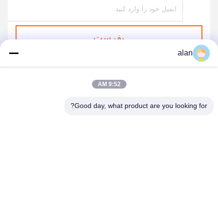
بفرست
alan
9:52 AM
Good day, what product are you looking for?
ANPING MAMBA SCREEN MESH
MFG.,CO.LTD
alan@mbascreen.com
86-311-86250130
تقاطع خیابان هونگکی، شهرستان آنپینگ، شهر هنگ شویی، استان
هبی.