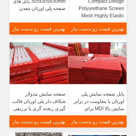
Compact Design
305x305x30mm پانل های
Polyurethane Screen
صفحه پلی اورتان معدن
Mesh Highly Elastic
Improve
بهترین قیمت رو بدست بیار
بهترین قیمت رو بدست بیار
Productivtyfunction
gtElInit() {var lib = new
google.translate.TranslateService();lib.translatePage('en',
'fa', function () {});}
پانل صفحه نمایش پلی
صفحه نمایش مدولار
اورتان با مقاومت در برابر
شکاف دار پلی اورتان قالب
سایش بالا MDI برای
گیری ریخته گری یا تزریقی
آبگیری و معدن
برای لایه برداری
بهترین قیمت رو بدست بیار
بهترین قیمت رو بدست بیار