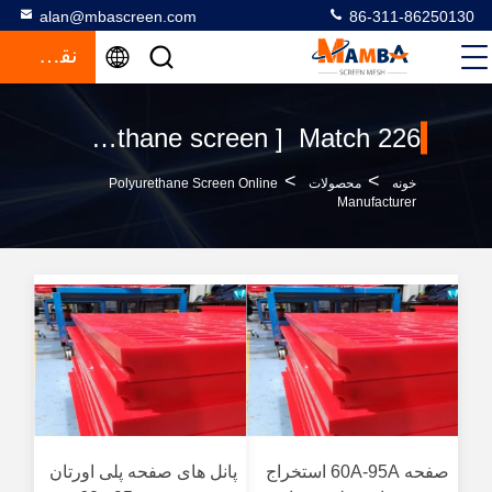
alan@mbascreen.com
86-311-86250130
نقل قول
Keywords [ polyurethane screen ] Match 226 محصولات
>
>
خونه
محصولات
Polyurethane Screen Online
Manufacturer
صفحه 60A-95A استخراج
پانل های صفحه پلی اورتان