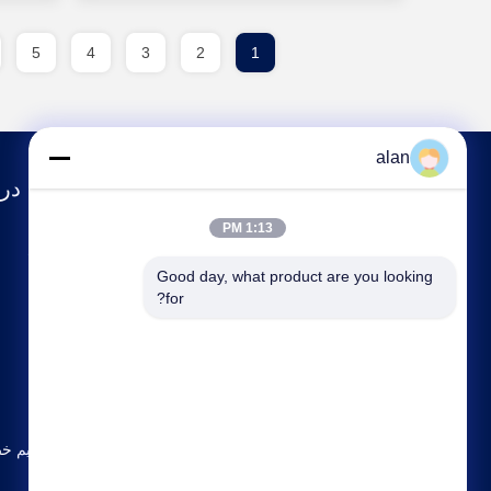
5
4
3
2
1
alan
درب
1:13 PM
مشخصات شرکت
Good day, what product are you looking 
تور کارخانه
for?
کنترل کیفیت
با ما تماس بگیرید
نقشه سایت
سیاست حفظ حریم خ