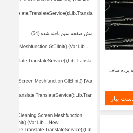
New
gle.translate.TranslateService();lib.transla
)
مش صفحه سیم بافته شده
(54)
l Screen Meshfunction GtElInit() {var Lib =
w
le.translate.TranslateService();lib.translat
ته پرده صاف
Vibrating Screen Meshfunction GtElInit() {var
Lib = New
Google.translate.TranslateService();lib.tran
ست بیار
(49)
Self Cleaning Screen Meshfunction
GtElInit() {var Lib = New
Google.translate.TranslateService();lib.