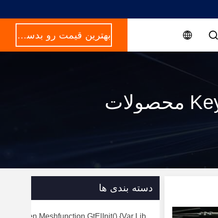
بهترین قیمت رو بدست بیار
لات
دسته بندی ها
rry Screen Meshfunction GtElInit() {var Lib