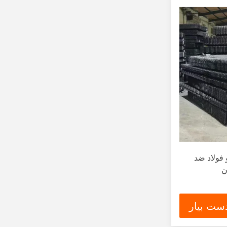
 فولاد ضد
ن
ست بیار