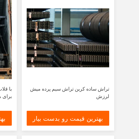
تراش ساده کربن تراش سیم پرده میش
با قل
لرزش
برای 
بهترین قیمت رو بدست بیار
به