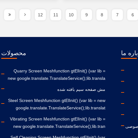
12
11
10
9
8
7
6
اره ما
محصولات
Quarry Screen Meshfunction gtElInit() {var lib =
new google.translate.TranslateService();lib.transla
مش صفحه سیم بافته شده
Steel Screen Meshfunction gtElInit() {var lib = new
google.translate.TranslateService();lib.translat
Vibrating Screen Meshfunction gtElInit() {var lib =
صوصی
new google.translate.TranslateService();lib.tran
Self Cleaning Screen Meshfunction gtElInit() {var