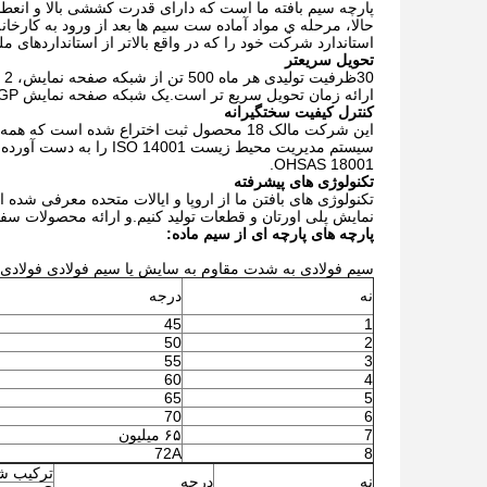
پارچه سیم بافته ما است که دارای قدرت کششی بالا و انعط
حالا، مرحله ي مواد آماده ست سيم ها بعد از ورود به کارخان
استاندارد شرکت خود را که در واقع بالاتر از استانداردهای مل
تحویل سریعتر
ارائه زمان تحویل سریع تر است.يک شبكه صفحه نمایش 20GP مي تواند در يک روز تولید شود.
کنترل کیفیت سختگیرانه
OHSAS 18001.
تکنولوژی های پیشرفته
نمایش پلی اورتان و قطعات تولید کنیم.و ارائه محصولات سف
پارچه های پارچه ای از سیم
ماده:
سیم فولادی به شدت مقاوم به سایش یا سیم فولادی فولادی
نه
درجه
45
1
50
2
55
3
60
4
65
5
70
6
7
۶۵ میلیون
72A
8
ترکیب شی
نه
درجه