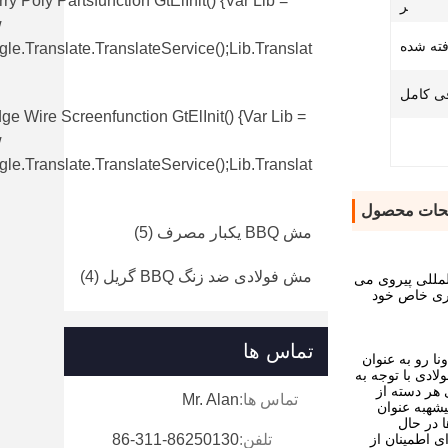
ry Poly Partsfunction GtElInit() {var Lib =
ر
w
فته شده
le.translate.TranslateService();lib.translat
ی کامل
e Wire Screenfunction GtElInit() {var Lib =
w
le.translate.TranslateService();lib.translat
حات محصول
مش BBQ یکبار مصرف
(5)
مش فولادی ضد زنگ BBQ گریل
(4)
 بین المللی پیروی می
Crimping، Weaving، Hook Making، Edge B، دارای ورق کاری خاص خود
تماس ها
و تا از اونا رو به عنوان
لادی با توجه به
ن المللی برای هر دسته از
تماس ها:
Mr. Alan
شهبه عنوان
 در حال
ای اطمینان از
تلفن:
86-311-86250130