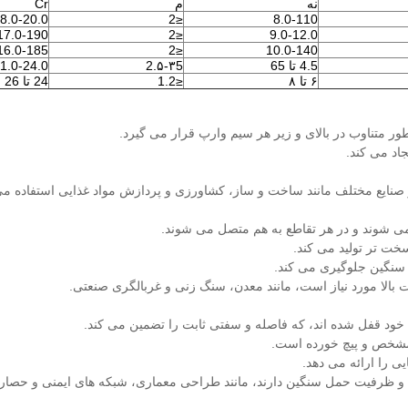
نه
م
Cr
8.0-20.0
≤2
8.0-110
17.0-190
≤2
9.0-12.0
16.0-185
≤2
10.0-140
4.5 تا 65
2.۵-۳5
1.0-24.0
۶ تا ۸
≤1.2
24 تا 26
طور متناوب در بالای و زیر هر سیم وارپ قرار می گیرد.
اد می کند.
ر صنایع مختلف مانند ساخت و ساز، کشاورزی و پردازش مواد غذایی استفاده م
 می شوند و در هر تقاطع به هم متصل می شوند.
خت تر تولید می کند.
سنگین جلوگیری می کند.
 بالا مورد نیاز است، مانند معدن، سنگ زنی و غربالگری صنعتی.
 خود قفل شده اند، که فاصله و سفتی ثابت را تضمین می کند.
 مشخص و پیچ خورده است.
ی را ارائه می دهد.
دقیق و ظرفیت حمل سنگین دارند، مانند طراحی معماری، شبکه های ایمنی و حصار.