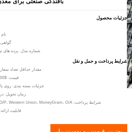
بافندگی صنعتی برای معدن
جزئیات محصول
نام تج
گواهی: O9001,SGS
شماره مدل: پرده های تو
شرایط پرداخت و حمل و نقل
مقدار حداقل تعداد سفارش: 12 متر
قیمت: $1500-$2500/TON
جزئیات بسته بندی: روی پا
زمان تحویل: در عرض 
شرایط پرداخت: L/C، T/T، D/A، D/P، Western Union، MoneyGram، O/A
قابلیت ارائه: 10000SM/هفت
بهترین قیمت رو بدست بیار