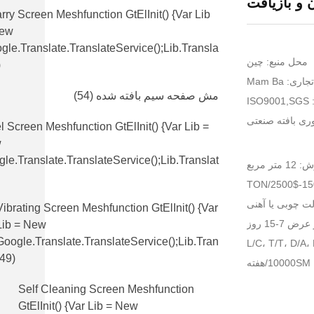
 و بازیافت
rry Screen Meshfunction GtElInit() {var Lib
New
gle.translate.TranslateService();lib.transla
محل منبع: چین
)
اری: Mam Ba
مش صفحه سیم بافته شده
(54)
IS
ری بافته صنعتی
l Screen Meshfunction GtElInit() {var Lib =
w
le.translate.TranslateService();lib.translat
 مربع
لت چوبی یا آهنی
Vibrating Screen Meshfunction GtElInit() {var
7-15 روز
Lib = New
Google.translate.TranslateService();lib.tran
(49)
ه
Self Cleaning Screen Meshfunction
GtElInit() {var Lib = New