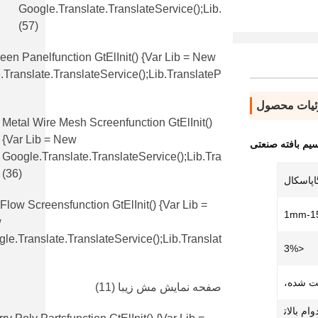
Google.translate.TranslateService();lib.
(57)
en Panelfunction GtElInit() {var Lib = New
translate.TranslateService();lib.translateP
یات محصول
Metal Wire Mesh Screenfunction GtElInit()
{var Lib = New
یم بافته صنعتی
Google.translate.TranslateService();lib.tra
(36)
 Flow Screensfunction GtElInit() {var Lib =
1mm-1
w
le.translate.TranslateService();lib.translat
<3%
بت شده،
صفحه نمایش مش زیبا
(11)
ام بالات