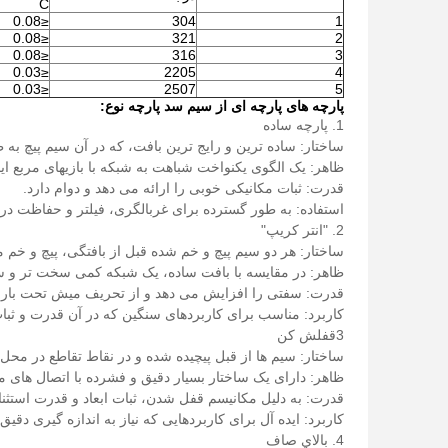
C
≤0.08
304
1
≤0.08
321
2
≤0.08
316
3
≤0.03
2205
4
≤0.03
2507
5
پارچه های پارچه ای از سیم سد پارچه نوع:
1. پارچه ساده
ساختار: ساده ترین و رایج ترین بافت، که در آن سیم پیچ به 
ظاهر: یک الگوی یکنواخت شباهت به شبکه با بازیهای مربع ایج
قدرت: ثبات مکانیکی خوبی را ارائه می دهد و دوام دارد.
استفاده: به طور گسترده برای غربالگری، فیلتر و حفاظت د
2. "انتر کريپ"
ساختار: هر دو سیم پیچ و خم شده قبل از بافتگی، پیچ و خم
ظاهر: در مقایسه با بافت ساده، یک شبکه کمی سخت تر و س
قدرت: سفتی را افزایش می دهد و از تحریف میش تحت بار 
کاربرد: مناسب برای کاربردهای سنگین که در آن قدرت و ثبات
3قفلش کن
ساختار: سیم ها از قبل پیچیده شده و در نقاط تقاطع در محل
ظاهر: دارای یک ساختار بسیار دقیق و فشرده با اتصال های
قدرت: به دلیل مکانیسم قفل شدن، ثبات ابعاد و قدرت استثنای
کاربرد: ایده آل برای کاربردهایی که نیاز به اندازه گیری 
4. بالاي صاف