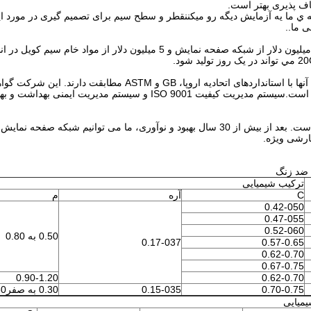
اف پذیری بهتر است.
ه ي ما يه آزمايش ديگه رو ميکننقطر و سطح سیم برای تصمیم گیری در مورد اینک
ی ما..
30ظرفیت تولیدی هر ماه 500 تن از شبکه صفحه نمایش، 2 میلیون دلار از شبکه صفحه نمایش و 5 میلیون دلار از مو
این شرکت مالک 18 محصول ثبت اختراع شده است که همه آنها با استانداردهای اتحادیه اروپا، GB و ASTM مطاب
سیستم مدیریت محیط زیست ISO 14001 را به دست آورده است.سیستم مدیریت کیفیت ISO 9001 و سیستم مد
تکنولوژی های بافتن ما از اروپا و ایالات متحده معرفی شده است. بعد از بیش از 30 سال بهبود و نوآوری، ما می توانیم ش
ارشی ویژه.
 ضد زنگ
ترکیب شیمیایی
C
آره
م
0.42-050
0.47-055
0.52-060
0.50 به 0.80
0.17-037
0.57-0.65
0.62-0.70
0.67-0.75
0.90-1.20
0.62-0.70
0.70-0.75
0.15-035
0.30 به صفر60
میایی