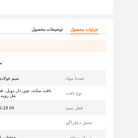
جزئیات محصول
توضیحات محصول
ب
عمدتا مواد:
سیم فولادی 
بافت ساده، چین دار دوبل، قف
نوع بافت:
فل رویه
قطر سیم:
0.5-19.04 میلی
تحمل دیافراگم:
درمان سطحی:
حفاظت از