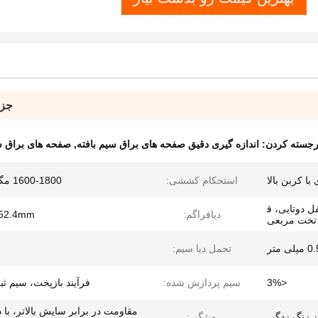
جزئ
رجسته کردن:
اندازه گیری دقیق صفحه های براق سیم بافته
,
صفحه های براق س
با کربن بالا
استحکام کششی:
1600-1800 مگاپاسکال
ل دوتایی، ق
دیافراگم:
52.4mm
 تخت مربعی
 متر
تحمل دیا سیم:
<3%
سیم پردازش شده:
فرآیند بازپخت، سیم ث
مقاومت در برابر سایش بالاتر، با دو
 زنگ زدگی
ویژگی: