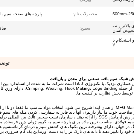
500mm-2
محصولات نام:
پارچه های صفحه سیم با
 بالاتر و نص
سطح:
صاف
عویض آسان
 استحکام با
لا
توضی
Mamba Screen Mesh MFG Company محصول همکاری نزدیک با تکنولوژی کانادا است.شرکت ما به شدت از استاندارد
کند، راهنمای پرده سیم صنعتی و پارچه سیم بافته. هر فرآیند، از جمله inding
ود توسط بخش نظارت بر کیفیت ما.
سیستم کنترل کیفیت سختگیرانه شرکت MFG MamBa Screen Mesh از همان ابتدا شروع می شود: انتخاب مواد مناسب.ما فقط د
و صلاحیت خوب ما نیاز داریم) ، آنها باید قادر به سفارشی کردن میله های سیم فو
نسبت ترکیب درست ما ارائه. مهمتر از همه،آنها باید بتوانند گزارش آزمایش SGS را ارائه دهند.، سازمان تست شخص ثالث بی
یم فولادی، مناسب ترین ماده برای پارچه سیم،به گروه ژولی چین فرستاده می
نگ در جهان، داراي پيشرفته ترين تکنیک هاي کشش سيم و درمان گرماستسیم ها
ه خود را تغییر دهند تا دانه های نازک تر را به دست آورنداین یک گام ضروری بر