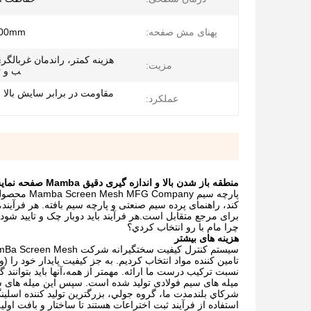
پهنای مش صفحه:
500mm
هزینه کمتر، راندمان غربالگری
مزیت:
ب و ت
مقاومت در برابر سایش بالا و
عملکرد:
منطقه باز شدن بالا و اندازه گیری دقیق Mamba صفحه نمایش شبکه سیم بافته صنعتی برای معدن و بازیافت
پارچه سیم 
برای مرجع متقابل است.هر فرآیند باید دوبار چک و تایید ش
چرا مام با رو انتخاب کردي؟
هزینه های بیشتر
تامین کننده مواد انتخاب کردیم. به جز کیفیت پایدار خود را (
میله های سیم فولادی تولید شده است. سپس این میله های س
شرکاي بلندمدت ما، گروه جولي، بزرگترين توليد کننده اسلي
استفاده از فرآیند ثبت اختراعات هستند تا ساختار و بافت اولی