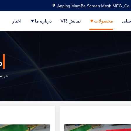
Anping MamBa Screen Mesh MFG.,Co.
صلی
محصولات
نمایش VR
درباره ما
اخبار
م
خونه