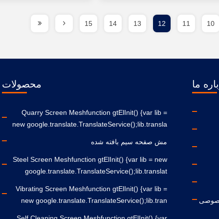
15
14
13
12
11
10
اره ما
محصولات
Quarry Screen Meshfunction gtElInit() {var lib =
new google.translate.TranslateService();lib.transla
مش صفحه سیم بافته شده
Steel Screen Meshfunction gtElInit() {var lib = new
google.translate.TranslateService();lib.translat
Vibrating Screen Meshfunction gtElInit() {var lib =
صوصی
new google.translate.TranslateService();lib.tran
Self Cleaning Screen Meshfunction gtElInit() {var