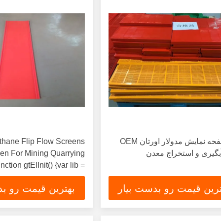
پنل صفحه نمایش مدولار اورتان OEM
thane Flip Flow Screens
بگیری و استخراج معدن
en For Mining Quarrying
nction gtElInit() {var lib =
new
ترین قیمت رو بدست بیار
بهترین قیمت رو بد
();lib.translatePage('en',
'fa', function () {});}