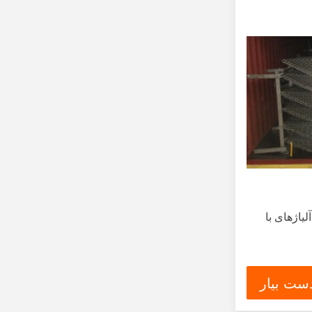
لیاژهای با
ست بیار