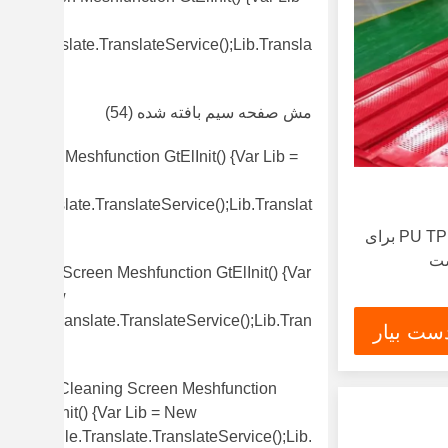
New
gle.translate.TranslateService();lib.transla
)
مش صفحه سیم بافته شده
(54)
l Screen Meshfunction GtElInit() {var Lib =
w
le.translate.TranslateService();lib.translat
صفحه نمایش PU TPU Flip Flow برای
ست
Vibrating Screen Meshfunction GtElInit() {var
Lib = New
Google.translate.TranslateService();lib.tran
ست بیار
(49)
Self Cleaning Screen Meshfunction
GtElInit() {var Lib = New
Google.translate.TranslateService();lib.