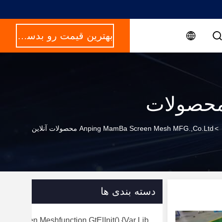
بهترین قیمت رو بدست بیار
حصولات
>
Anping MamBa Screen Mesh MFG.,Co.Ltd محصولات آنلاین
دسته بندی ها
rry Screen Meshfunction GtElInit() {var Lib