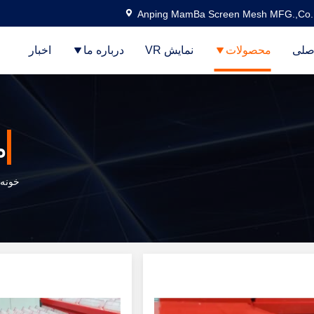
Anping MamBa Screen Mesh MFG.,Co.
صلی
محصولات
نمایش VR
درباره ما
اخبار
م
خونه