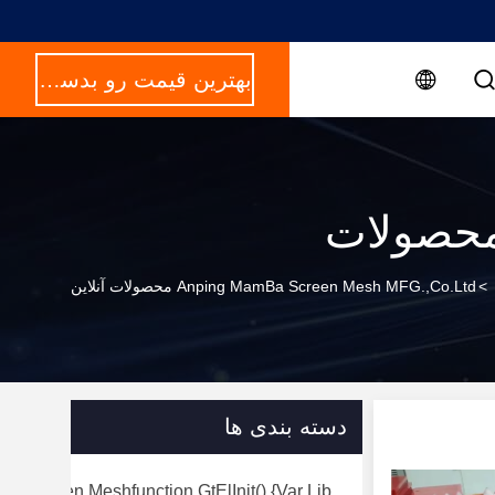
بهترین قیمت رو بدست بیار
حصولات
>
Anping MamBa Screen Mesh MFG.,Co.Ltd محصولات آنلاین
دسته بندی ها
rry Screen Meshfunction GtElInit() {var Lib