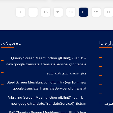
16
15
14
13
12
11
اره ما
محصولات
Quarry Screen Meshfunction gtElInit() {var lib =
new google.translate.TranslateService();lib.transla
مش صفحه سیم بافته شده
Steel Screen Meshfunction gtElInit() {var lib = new
google.translate.TranslateService();lib.translat
Vibrating Screen Meshfunction gtElInit() {var lib =
صوصی
new google.translate.TranslateService();lib.tran
Self Cleaning Screen Meshfunction gtElInit() {var