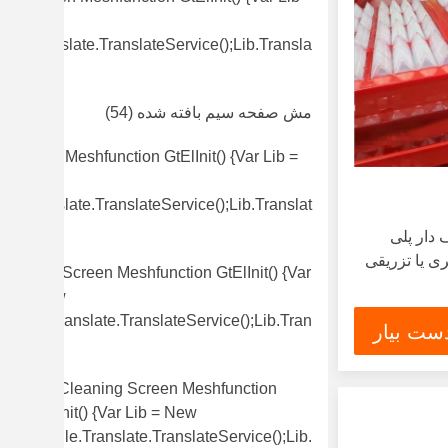
New
gle.translate.TranslateService();lib.transla
)
مش صفحه سیم بافته شده
(54)
l Screen Meshfunction GtElInit() {var Lib =
w
le.translate.TranslateService();lib.translat
دار پلی
ی یا تزریقی
Vibrating Screen Meshfunction GtElInit() {var
Lib = New
Google.translate.TranslateService();lib.tran
ست بیار
(49)
Self Cleaning Screen Meshfunction
GtElInit() {var Lib = New
Google.translate.TranslateService();lib.