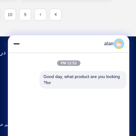
10
9
alan
درب
12:52 PM
مشخصات شرکت
Good day, what product are you looking 
تور کارخانه
for?
کنترل کیفیت
با ما تماس بگیرید
نقشه سایت
سیاست حفظ حریم خ