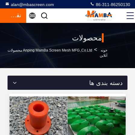
alan@mbascreen.com
86-311-86250130
نقل قول
محصولات
>
خونه
Anping MamBa Screen Mesh MFG.,Co.Ltd محصولات
آنلاین
دسته بندی ها