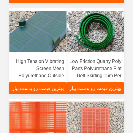
High Tension Vibrating
Low Friction Quarry Poly
Screen Mesh
Parts Polyurethane Flat
Polyurethane Outside
Belt Skirting 15m Per
20-60 Mm
Roll
بهترین قیمت رو بدست بیار
بهترین قیمت رو بدست بیار
Thicknessfunction
gtElInit() {var lib = new
ervice();lib.translatePage('en',
'fa', function () {});}