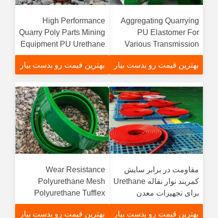
High Performance
Aggregating Quarrying
Quarry Poly Parts Mining
PU Elastomer For
Equipment PU Urethane
Various Transmission
Skirting Parts
Mechanisms
بهترین قیمت رو بدست بیار
بهترین قیمت رو بدست بیار
مقاومت در برابر سایش
Wear Resistance
کمربند نوار نقاله Urethane
Polyurethane Mesh
برای تجهیزات معدن
Polyurethane Tufflex
Screen Lower Operating
بهترین قیمت رو بدست بیار
بهترین قیمت رو بدست بیار
Noise