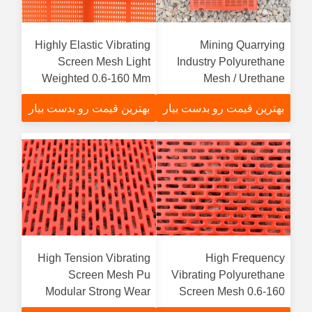
Highly Elastic Vibrating
Mining Quarrying
Screen Mesh Light
Industry Polyurethane
Weighted 0.6-160 Mm
Mesh / Urethane
Opening
Screens ISO Certificate
بهترین قیمت رو بدست بیار
بهترین قیمت رو بدست بیار
High Tension Vibrating
High Frequency
Screen Mesh Pu
Vibrating Polyurethane
Modular Strong Wear
Screen Mesh 0.6-160
Resistancefunction
Mm Openingfunction