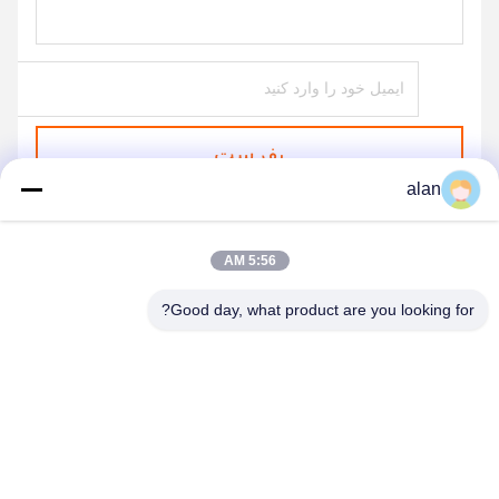
بفرست
alan
5:56 AM
Good day, what product are you looking for?
ANPING MAMBA SCREEN MESH
MFG.,CO.LTD
alan@mbascreen.com
86-311-86250130