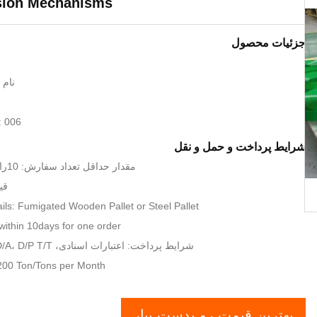
sion Mechanisms
جزئیات محصول
نام تج
: 006
شرایط پرداخت و حمل و نقل
مقدار حداقل تعداد سفارش: 10رایانه های شخصی
قیمت:
ils: Fumigated Wooden Pallet or Steel Pallet
within 10days for one order
شرایط پرداخت: اعتبارات اسنادی، D/A، D/P T/T, وسترن یونیون
: 200 Ton/Tons per Month
بهترین قیمت رو بدست بیار