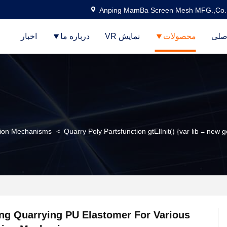
Anping MamBa Screen Mesh MFG.,Co.
صلی
محصولات
نمایش VR
درباره ما
اخبار
sion Mechanisms
>
Quarry Poly Partsfunction gtElInit() {var lib = new g
ng Quarrying PU Elastomer For Various