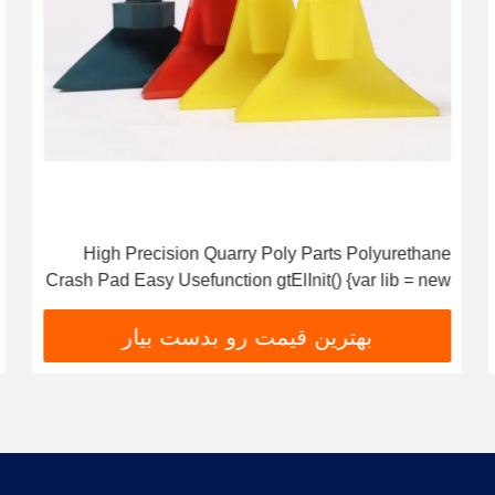
High Precision Quarry Poly Parts Polyurethane
Crash Pad Easy Usefunction gtElInit() {var lib = new
google.translate.TranslateService();lib.translatePage('en',
'fa', function () {});}
بهترین قیمت رو بدست بیار