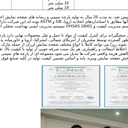
16 میلی متر
19 میلی متر
که در سال 1989 تاسیس شد، به مدت 26 سال به تولید پارچه سیمی و رسانه های صفحه 
است.این شرکت دارای 18 محصول ثبت شده است که همه آنها مطابق با استانداردهای اتحادیه 
موعه ای از رویه های سختگیرانه برای کنترل کیفیت از مواد تا حمل و نقل محصولات نهایی دارد.پ
طور گسترده توسط مشتریان از آمریکای شمالی، استرالیا، اروپا و خاورمیانه پذ
می شوند زیرا می توانند کاملاً با انواع مختلف صفحه نمایش لرزان از جمله مارک 
اختلاط آسفالت و راهسازی، هر یک سنت صرفه جویی از تولید با کیفیت بالا، ت
اهش هزینه واقعی شرکت ها تبدیل می شود.مجموعه ای از پارچه های سیمی 
بخش صفحه نمایش ویبره، پایه و اساس تضمین کیفیت تولید در کلیه صنایع فوق 