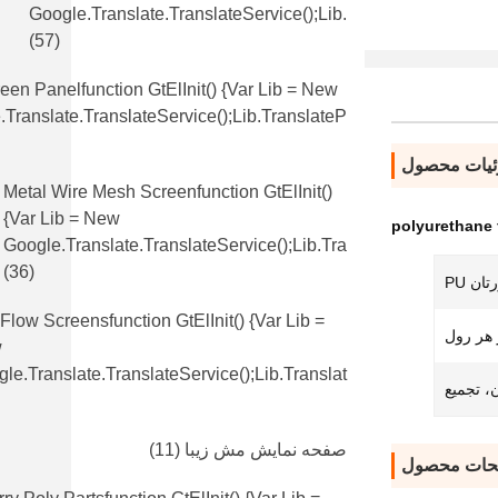
Google.translate.TranslateService();lib.
(57)
en Panelfunction GtElInit() {var Lib = New
translate.TranslateService();lib.translateP
یات محصول
Metal Wire Mesh Screenfunction GtElInit()
{var Lib = New
polyurethane f
Google.translate.TranslateService();lib.tra
(36)
ان PU
 Flow Screensfunction GtElInit() {var Lib =
w
le.translate.TranslateService();lib.translat
، تجمیع
صفحه نمایش مش زیبا
(11)
حات محصول