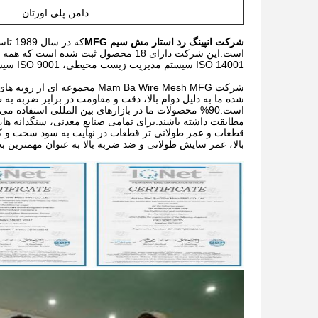
دامن پلی اورتان
شرکت انپینگ رد استار مش سیم MFG
ISO 14001 سیستم مدیریت زیست محیطی، ISO 9001 سیستم مدیریت کیفیت و OHSAS 18001 سیستم مدیریت ایمنی بهداشت شغلی است.
شرکت Mam Ba Wire Mesh MFG مج
شده ما به دلیل دوام بالا، دقت و مقاومت در برابر ضربه به 
است.90% محصولات ما در بازارهای بین المللی استفاده 
مطابقت داشته باشند.برای تمامی صنایع معدنی، سنگدانه ها، 
قطعات و عمر طولانی تر قطعات در نهایت به سود سخت و ک
بالا، عمر سایش طولانی و ضد ضربه بالا به عنوان مهمترین 