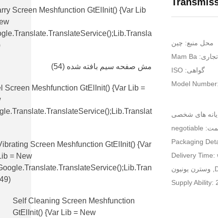
Transmis
rry Screen Meshfunction GtElInit() {var Lib
New
gle.translate.TranslateService();lib.transla
محل منبع: چين
)
اری: Mam Ba
مش صفحه سیم بافته شده
(54)
گواهی: ISO
Model Number
l Screen Meshfunction GtElInit() {var Lib =
w
le.translate.TranslateService();lib.translat
 negotiable
Packaging Deta
Vibrating Screen Meshfunction GtElInit() {var
Delivery Time: 
Lib = New
Google.translate.TranslateService();lib.tran
(49)
Supply Ability
Self Cleaning Screen Meshfunction
GtElInit() {var Lib = New