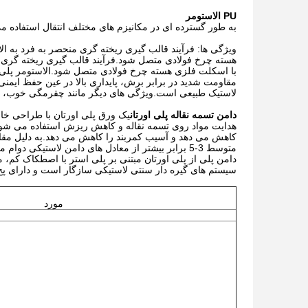
PU الاستومر
به طور گسترده ای در مکانیزم های مختلف انتقال استفاده م
ویژگی ها: فرآیند قالب گیری ریخته گری منحصر به فرد به ال
هسته چرخ فولادی متصل شود.فرآیند قالب گیری ریخته گری من
با اسکلت فلزی هسته چرخ فولادی متصل شود.الاستومر پلی ا
لاستیک طبیعی است.ویژگی های دیگر مانند چقرمگی خوب، چ
دامن تسمه نقاله پلی اورتان
یک ورق پلی اورتان با طراحی خاص
هدایت مواد روی تسمه نقاله و کاهش ریزش استفاده می شود.ا
کاهش می دهد و آسیب کمربند را کاهش می دهد.به دلیل مقاو
متوسط ​​3-5 برابر بیشتر از معادل های دامن لاستیکی دوام می آورد.این برای معدن، سنگدانه، ریخته گری و تمام صنایع سبک تر نیز ایده آل است.
سیستم های گیره دار سنتی لاستیکی سازگار است و دارای پخ 35 درجه و 45 درجه در یک لبه برای کاهش سایش کمربند اس
مورد