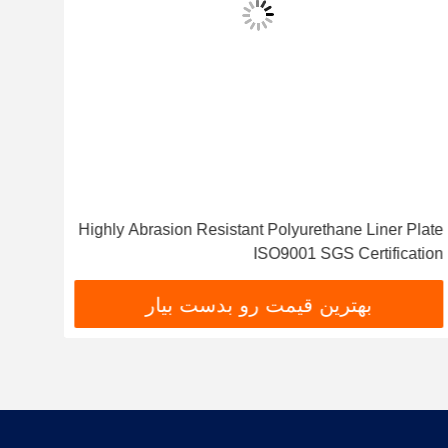
rts /
Highly Abrasion Resistant Polyurethane Liner Plate
lib =
ISO9001 SGS Certification
new
'en',
بهترین قیمت رو بدست بیار
 () {});}