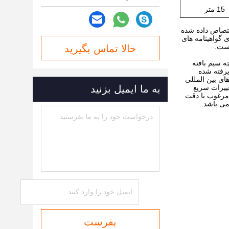
15 متر
نمایش اختصاص داده شده
اروپا، GB و ASTM بوده اند.این شرکت دارای گواهینامه های
حالا تماس بگیرید
ارچه سیم بافته
یرفته شده
های بین المللی
غییرات سریع
به ما ایمیل بزنید
مرغوب با دقت
می باشد.
بفرست