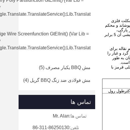
ry Poly Partsfunction GtElInit() {var Lib =
w
le.translate.TranslateService();lib.translat
اسکلت فلزی
پوشاند و محکم
 پارگی،
e Wire Screenfunction GtElInit() {var Lib =
مقاومت شدید در برابر برش، پایداری بالا در عین حفظ ایمنی خوب است.مقاومت روغن آن 3-5 برابر NBR است، در حالی که مقاومت سایشی آن 5 برابر
w
le.translate.TranslateService();lib.translat
 نقاله برای
رد و غبار را
ان به طور
جه Shore-A ساخته شده است.دامن پلی قرمز با
مش BBQ یکبار مصرف
(5)
مش فولادی ضد زنگ BBQ گریل
(4)
کثرطول رول
تماس ها
تماس ها:
Mr. Alan
تلفن:
86-311-86250130