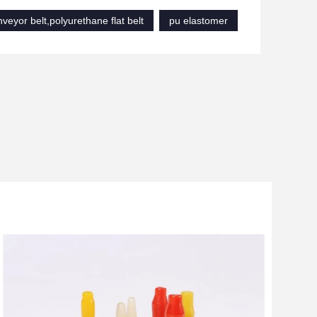
veyor belt,polyurethane flat belt
pu elastomer