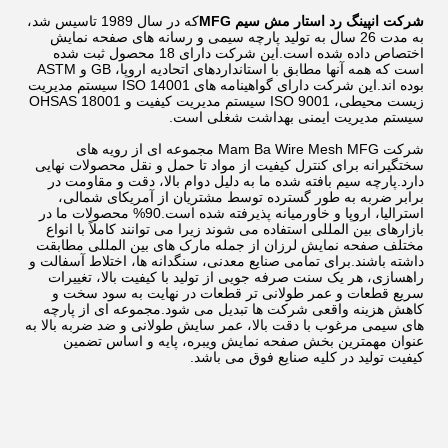
شرکت انپینگ رد استار مش سیم MFG
که در سال 1989 تاسیس شد،
به مدت 26 سال به تولید پارچه سیمی و رسانه های صفحه نمایش
اختصاص داده شده است.این شرکت دارای 18 محصول ثبت شده
است که همه آنها مطابق با استانداردهای اتحادیه اروپا، GB و ASTM
بوده اند.این شرکت دارای گواهینامه های ISO 14001 سیستم مدیریت
زیست محیطی، ISO 9001 سیستم مدیریت کیفیت و OHSAS 18001
سیستم مدیریت ایمنی بهداشت شغلی است.
شرکت Mam Ba Wire Mesh MFG مجموعه ای از رویه های
سختگیرانه برای کنترل کیفیت از مواد تا حمل و نقل محصولات نهایی
دارد.پارچه سیم بافته شده ما به دلیل دوام بالا، دقت و مقاومت در
برابر ضربه به طور گسترده توسط مشتریان از آمریکای شمالی،
استرالیا، اروپا و خاورمیانه پذیرفته شده است.90% محصولات ما در
بازارهای بین المللی استفاده می شوند زیرا می توانند کاملاً با انواع
مختلف صفحه نمایش لرزان از جمله مارک های بین المللی مطابقت
داشته باشند.برای تمامی صنایع معدنی، سنگدانه ها، اختلاط آسفالت و
راهسازی، هر یک سنت صرفه جویی از تولید با کیفیت بالا، تغییرات
سریع قطعات و عمر طولانی تر قطعات در نهایت به سود سخت و
کاهش هزینه واقعی شرکت ها تبدیل می شود.مجموعه ای از پارچه
های سیمی مرغوب با دقت بالا، عمر سایش طولانی و ضد ضربه بالا به
عنوان مهمترین بخش صفحه نمایش ویبره، پایه و اساس تضمین
کیفیت تولید در کلیه صنایع فوق می باشد.