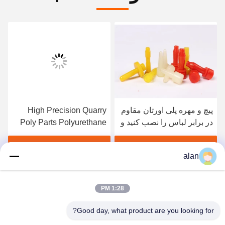
پیچ و مهره پلی اورتان مقاوم
High Precision Quarry
در برابر لباس را نصب کنید و
Poly Parts Polyurethane
هزینه کمتری جایگزین آن
Crash Pad Easy
کنید
Usefunction gtElInit() {var
بهترین قیمت رو بدست بیار
بهترین قیمت رو بدست بیار
alan
lib = new
rvice();lib.translatePage('en',
'fa', function () {});}
1:28 PM
Good day, what product are you looking for?