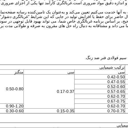
لح و اندازه دقیق مواد ضروری است.غربالگری کارآمد تنها یکی از اجزای ضرور
ه آنها خدمت می‌کنیم تعیین می‌کند و به‌عنوان یک تامین‌کننده رسانه صفحه‌نمای
ل حاضر برای حفظ یا افزایش تولید در جایی که این شرایط "غربالگری دشوار" 
ح، بر اساس برنامه غربالگری خاص شما، می تواند بهبود قابل توجهی در سود
Wir این را بالاترین اولویت ما می داند و مشتاقانه به دنبال راه حل های مقرون به صرفه و طولانی مد
 سیم فولادی فنر ضد زنگ.
ترکیب شیمیایی
سی
سی
منگنز
0.42-0.50
0.47-0.55
0.52-0.60
0.50-0.80
0.17-0.37
0.57-0.65
0.62-0.70
0.67-0.75
0.90-1.20
0.62-0.70
0.30-0.60
0.15-0.35
0.70-0.75
میایی