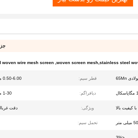
جزئ
el woven wire mesh screen
,
woven screen mesh,stainless steel wo
ی 65Mn
قطر سیم:
0.50-6.00 میلی متر
ل
دیافراگم:
1-30 میلی متر
ا کیفیت بالا
ویژگی:
دقت غربالگ
 متر
تحمل سیم:
<3%