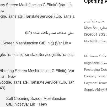
Opening A
rry Screen Meshfunction GtElInit() {var Lib
New
gle.translate.TranslateService();lib.transla
محل منبع: چين
)
اری: Mam Ba
مش صفحه سیم بافته شده
(54)
IS
Model Number
l Screen Meshfunction GtElInit() {var Lib =
w
le.translate.TranslateService();lib.translat
Minimum Order
 negotiable
Packaging Deta
Vibrating Screen Meshfunction GtElInit() {var
Delivery Time:
Lib = New
Google.translate.TranslateService();lib.tran
Payment Terms
(49)
Supply Ability
Self Cleaning Screen Meshfunction
GtElInit() {var Lib = New