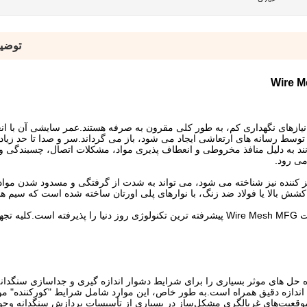
توضی
یازهای نگهداری کم، به طور کلی مقرون به صرفه هستند.عمر سایشی آن با ا
 توسط رسانه های ارتعاشی ایجاد می شود، باز می گرداند.سر و صدا تا حد زی
نند به دلیل منافذ مخروطی و انعطاف پذیری مواد، مشکلات اتصال، چسبندگی و
می رود.
کننده نیز شناخته می شود، می تواند به شدت از گرفتگی و مسدود شدن مواد 
شش بالا یا فولاد ضد زنگ، با نوارهای پلی اورتان ساخته شده است که سیم های
صفحه نمایش پلی اورتان و صفحه نمایش ضد گرفتگی شرکت Wire Mesh MFG پیشرفته ترین تکنولوژی روز دنیا را پذیرفت
ه حل های موثر بسیاری را برای شرایط دشوار اندازه گیری و جداسازی سنگدانه
 با اندازه دقیق همراه است.به طور خاص، این موارد شامل شرایط "کورکننده" م
موقعیت‌های غربالگری مشکل‌ساز در بسیاری از تأسیسات پردازش سنگدانه وجود د