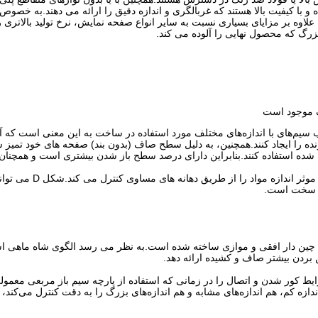
و با کیفیت بالا هستند که غربالگری و اندازه دقیق را ارائه می دهند.به خصوص
وه بر مزایای بسیاری نسبت به سایر انواع صفحه نمایش، نرخ تولید بالاتری را
زرگ که محصول نهایی را آلوده می کند.
ک موجود است
 سیم‌های با اندازه‌های مختلف مورد استفاده در ساخت به این معنی است که آن
 را ایجاد کنند.همچنین، به دلیل سطح صاف (بدون بند) صفحه های خود تمیز ش
شده استفاده کنند.بنابراین دارای درصد سطح باز شدن بیشتری است و همچنان 
شکل D برای مواد متوسط ​​و سبک ایده آل است.این به طور موث
اد سخت است.
تمیز شونده Shape S از چندین سیم چین دار افقی و موازی ساخته شده است.به نظر می رسد الگوی شاه م
ایط کور شدن و اتصال را در زمانی که استفاده از پارچه سیم باز مربعی معمول
 Shape V اندازه‌ی مواد، هم اندازه کم، هم اندازه‌های مشابه و هم اندازه‌های بزرگ را به دقت کنترل می‌