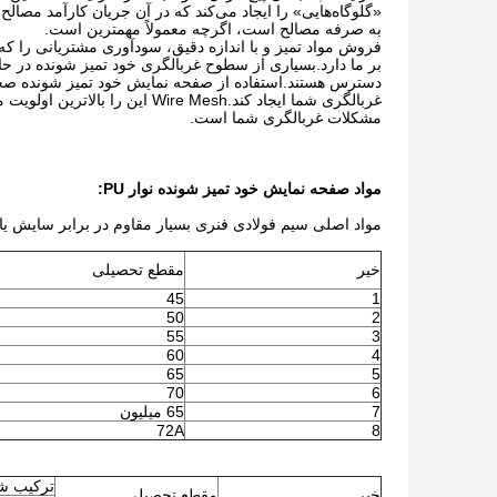
«گلوگاه‌هایی» را ایجاد می‌کند که در آن جریان کارآمد مصا
به صرفه مصالح است، اگرچه معمولاً مهمترین است.
فروش مواد تمیز و با اندازه دقیق، سودآوری مشتریانی را که ب
بر ما دارد.بسیاری از سطوح غربالگری خود تمیز شونده در حا
دسترس هستند.استفاده از صفحه نمایش خود تمیز شونده صحی
غربالگری شما ایجاد کند.e Mesh
مشکلات غربالگری شما است.
مواد صفحه نمایش خود تمیز شونده نوار PU:
مواد اصلی سیم فولادی فنری بسیار مقاوم در برابر سایش یا
خیر
مقطع تحصیلی
45
1
50
2
55
3
60
4
65
5
70
6
7
65 میلیون
72A
8
ترکیب شی
خیر
مقطع تحصیلی