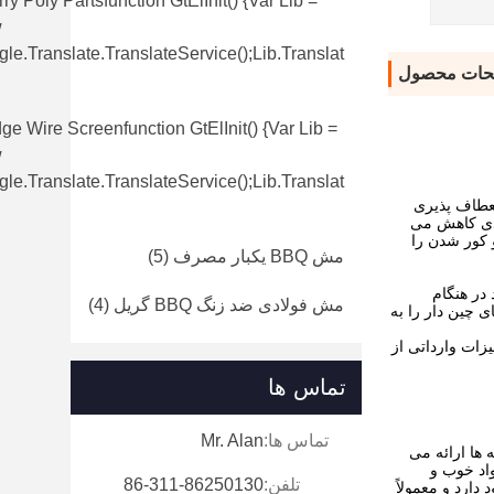
ry Poly Partsfunction GtElInit() {var Lib =
w
le.translate.TranslateService();lib.translat
حات محصول
e Wire Screenfunction GtElInit() {var Lib =
w
le.translate.TranslateService();lib.translat
نعطاف پذیری
ادی کاهش می
 کور شدن را
مش BBQ یکبار مصرف
(5)
در هنگام
مش فولادی ضد زنگ BBQ گریل
(4)
 چین دار را به
ه است.کلیه تجهیزات وارداتی از
تماس ها
تماس ها:
Mr. Alan
 ها ارائه می
واد خوب و
تلفن:
86-311-86250130
ارد و معمولاً