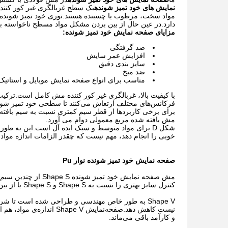
نمایش های خود تمیز شونده
یک سطح غربالگری غیر کور کننده 
مواد سخت، مرطوب یا چسبنده هستند.توری خود تمیز شونده علا
دارد.در عین حال از بین بردن مشکل مواد مسطح ناخواسته ب
مزایای صفحه نمایش خود تمیز شونده:
ضد گرفتگی
افزایش عمر سایش
سایز بندی دقیق
ضد میخ
مناسب برای انواع صفحه نمایش موبایل و استاتی
با کیفیت بالا، غربالگری غیر کور کننده مش کامل است.ترکیب
فرکانس‌های مختلف ارتعاش می‌کنند تا سطحی خود تمیز شونده
برای برخی کاربردها از قطر سیم کمتری نسبت به سیم بافته 
مش بافته شده مربع معمولی دوام می آورد.
خوبی را انجام دهد، مهم نیست که چقدر الزامات اندازه مو
صفحه نمایش خود تمیز شونده نوار Pu
مش صفحه نمایش خود 
کنترل سایز بهتری را نسبت به Shape S و Shape S با از بین بردن بیشتر صاف و کشیده ارائه دهد.
Shape V به طور خاص مهندسی و طراحی شده است تا شر
نیست کاهش دهد.صفحه‌نمایش
و کارآمد باقی می‌ماند.