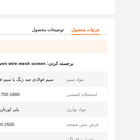
جزئیات محصول
توضیحات محصول
برجسته کردن:
ven wire mesh screen
مواد سیم:
سیم فولادی ضد زنگ یا سیم فولاد
استحکام کششی:
1700-1800 مگاپاسکا
مواد نواری:
پلی اورتان ب
عرض مش صفحه:
500-2500 میلی
تحمل دیافراگم: