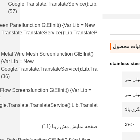
Google.translate.TranslateService();lib.
(57)
en Panelfunction GtElInit() {var Lib = New
translate.TranslateService();lib.translateP
یات محصول
Metal Wire Mesh Screenfunction GtElInit()
{var Lib = New
stainless ste
Google.translate.TranslateService();lib.tra
(36)
 Flow Screensfunction GtElInit() {var Lib =
w
le.translate.TranslateService();lib.translat
ری بالا
<3%
صفحه نمایش مش زیبا
(11)