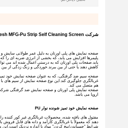
شرکت Wire Mesh MFG-Pu Strip Self Cleaning Screen
صفحه نمایش های پلی اورتان به دلیل عمر طولانی سایش و ن
پلیمرها افزایش می یابد، که بخشی از انرژی ضربه ای را که
یابد.صفحات پلی اورتان که به درستی اعمال شده اند می توا
کاهش دهند یا حتی از بین ببرند.خوردگی و زنگ زدگی از بین 
صفحه سیم ضد گرفتگی، که به عنوان صفحه نمایش خود تمیز 
غربالگری جلوگیری کند.این نوع صفحه نمایش از سیم های با ک
هم متصل می کند.
اروپا می باشد.
صفحه نمایش خود تمیز شونده نوار PU
مفتول های بافته شده، محصولات غربالگری غیر کور کننده را
دهند که معمولاً با غربالگری کارآمد و دانه های قابل فروش
شرایط "چسباندن/پیچ کردن" مواد با اندازه نزدیک است.این 