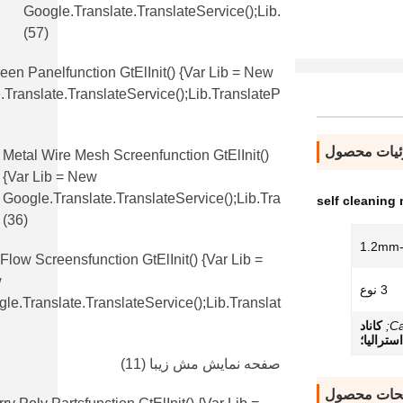
Google.translate.TranslateService();lib.
(57)
en Panelfunction GtElInit() {var Lib = New
translate.TranslateService();lib.translateP
یات محصول
Metal Wire Mesh Screenfunction GtElInit()
{var Lib = New
Google.translate.TranslateService();lib.tra
self cleaning
(36)
1.2mm
 Flow Screensfunction GtElInit() {var Lib =
w
3 نوع
le.translate.TranslateService();lib.translat
Ca
کاناد
استرالیا؛
صفحه نمایش مش زیبا
(11)
حات محصول