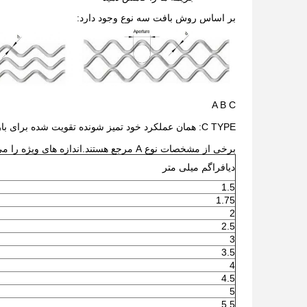
بر اساس روش بافت سه نوع وجود دارد:
A B C
C TYPE: همان عملکرد خود تمیز شونده تقویت شده برای بارهای سنگین تر و عمق بستر.
برخی از مشخصات نوع A مرجع هستند.اندازه های ویژه را می توان در سفارشی سازی کرد.
دیافراگم میلی متر
1.5
1.75
2
2.5
3
3.5
4
4.5
5
5.5