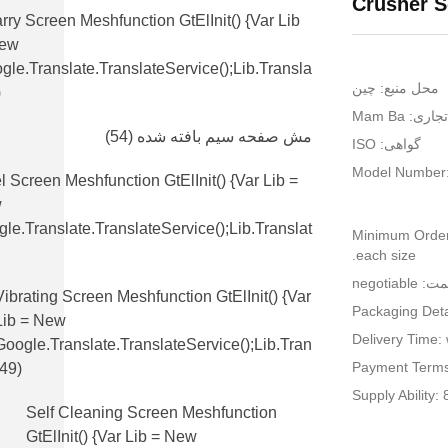
Crusher S
rry Screen Meshfunction GtElInit() {var Lib
New
gle.translate.TranslateService();lib.transla
محل منبع: چين
)
اری: Mam Ba
مش صفحه سیم بافته شده
(54)
گواهی: ISO
Model Number
l Screen Meshfunction GtElInit() {var Lib =
w
le.translate.TranslateService();lib.translat
Minimum Order Q
each size.
 negotiable
Vibrating Screen Meshfunction GtElInit() {var
Packaging Detai
Lib = New
Delivery Time:
Google.translate.TranslateService();lib.tran
Payment Terms:
(49)
Supply Ability:
Self Cleaning Screen Meshfunction
GtElInit() {var Lib = New