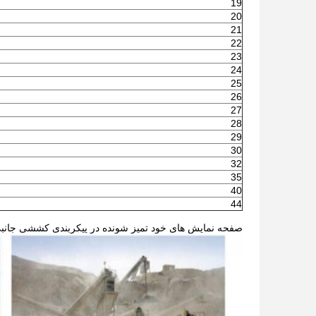
19
20
21
22
23
24
25
26
27
28
29
30
32
35
40
44
صفحه نمایش های خود تمیز شونده در پیکربندی کششی جانبی 