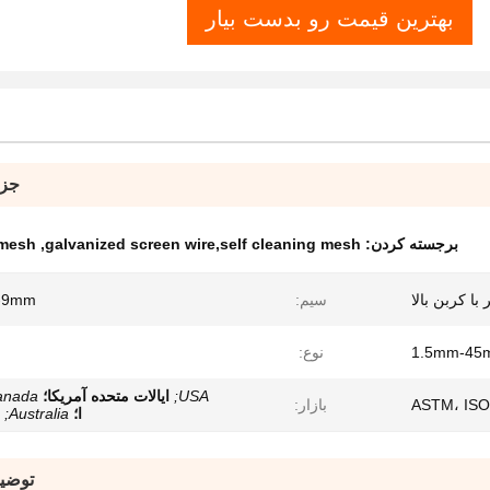
بهترین قیمت رو بدست بیار
جزئ
برجسته کردن:
galvanized screen wire,self cleaning mesh
,
 mesh
 با کربن بالا
سیم:
-9mm
1.5mm-45
نوع:
USA;
ایالات متحده آمریکا؛
nada;
ASTM، ISO
بازار:
ا؛
Australia;
توضی