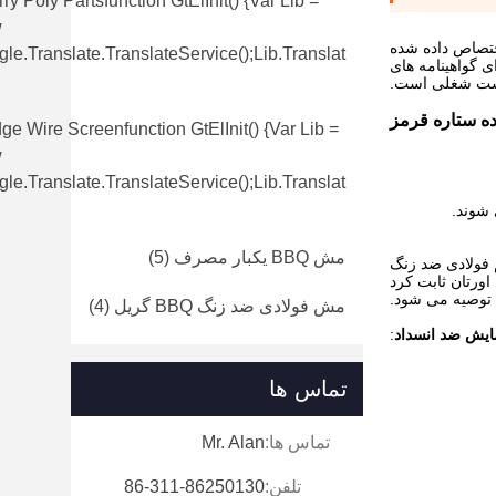
ry Poly Partsfunction GtElInit() {var Lib =
w
 نمایش اختصاص داده شده
le.translate.TranslateService();lib.translat
 اروپا، GB و ASTM بوده اند.این شرکت دارای گواهینامه های
ه ستاره قرمز
e Wire Screenfunction GtElInit() {var Lib =
w
le.translate.TranslateService();lib.translat
 شوند.
مش BBQ یکبار مصرف
(5)
م فولادی ضد زنگ
اورتان ثابت کرد
ش توصیه می شود.
مش فولادی ضد زنگ BBQ گریل
(4)
ایش ضد انسداد
:
تماس ها
تماس ها:
Mr. Alan
تلفن:
86-311-86250130