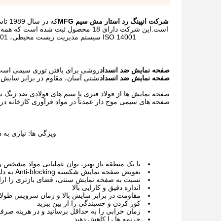
شرکت انپینگ رد استار مش سیم MFG
ISO 14001 سیستم مدیریت زیست محیطی، ISO 9001 سیستم مدیریت کیفیت و OHSAS 18001 سیستم مدیریت ایمنی بهداشت شغلی است.
صفحه نمایش ضد انسداد
روشی برای بافتن توری سیمی است
صفحه نمایش ضد انسداد
نشتی آسان، مقاوم در برابر سایش 
صفحه نمایش ها از فولاد فنری یا سیم های فولادی ضد زنگ 
صفحه های سیمی موج دار عمدتاً در مواد فرآوری کارخانه در د
ویژگی ها: نیازی به 
با یک منطقه باز بهتر، توان عملیاتی مواد مشخص ر
تعویض صفحه نمایش شکسته Anti-blocking به دلیل سبک بودن آن بسیار آسان تر است
نسبت به صفحه نمایش سنتی، فضای بازتری را ارائ
اندازه دقیق و کارایی بالا
مقاومت در برابر سایش بالا و زمان سرویس طولان
کور کردن و چسبندگی را از بین ببرید
زمان خرابی را به حداقل برسانید و در هزینه صرفه
جریمه ها را کاهش دهید