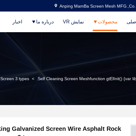
Anping MamBa Screen Mesh MFG.,Co.
صلی
محصولات
نمایش VR
درباره ما
اخبار
 Screen 3 types
>
Self Cleaning Screen Meshfunction gtElInit() {var li
king Galvanized Screen Wire Asphalt Rock