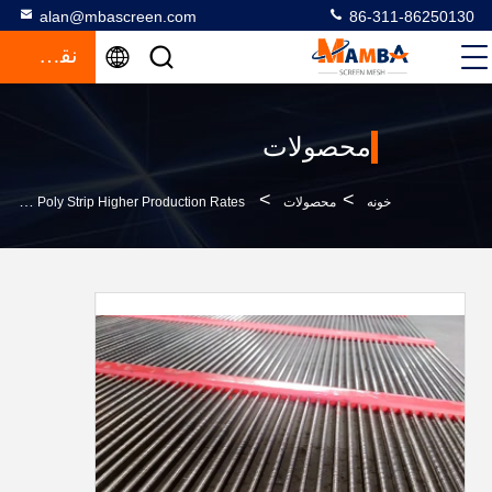
alan@mbascreen.com
86-311-86250130
نقل قول
محصولات
>
>
خونه
محصولات
Quarry Steel Screen Mesh 1-5mm Anti - Pegging Poly Strip Higher Production Rates