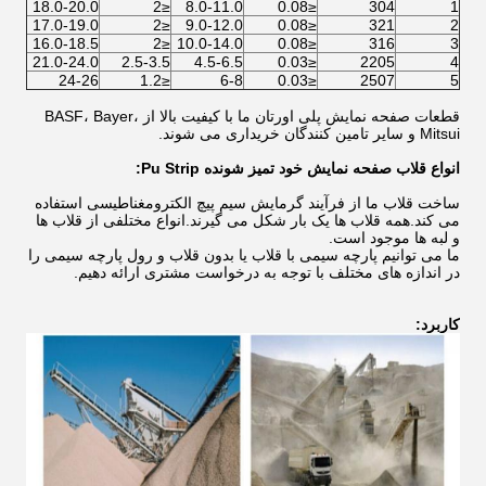
18.0-20.0
≤2
8.0-11.0
≤0.08
304
1
17.0-19.0
≤2
9.0-12.0
≤0.08
321
2
16.0-18.5
≤2
10.0-14.0
≤0.08
316
3
21.0-24.0
2.5-3.5
4.5-6.5
≤0.03
2205
4
24-26
≤1.2
6-8
≤0.03
2507
5
قطعات صفحه نمایش پلی اورتان ما با کیفیت بالا از BASF، Bayer،
Mitsui و سایر تامین کنندگان خریداری می شوند.
انواع قلاب صفحه نمایش خود تمیز شونده Pu Strip:
ساخت قلاب ما از فرآیند گرمایش سیم پیچ الکترومغناطیسی استفاده
می کند.همه قلاب ها یک بار شکل می گیرند.انواع مختلفی از قلاب ها
و لبه ها موجود است.
ما می توانیم پارچه سیمی با قلاب یا بدون قلاب و رول پارچه سیمی را
در اندازه های مختلف با توجه به درخواست مشتری ارائه دهیم.
کاربرد: