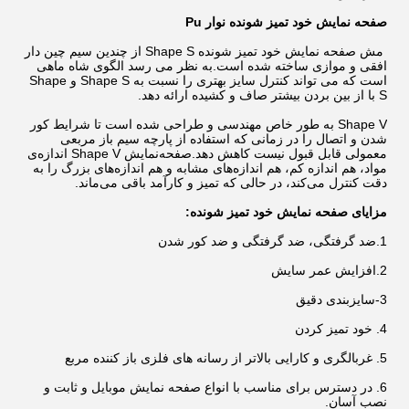
صفحه نمایش خود تمیز شونده نوار Pu
مش صفحه نمایش خود تمیز شونده Shape S از چندین سیم چین دار
افقی و موازی ساخته شده است.به نظر می رسد الگوی شاه ماهی
است که می تواند کنترل سایز بهتری را نسبت به Shape S و Shape
S با از بین بردن بیشتر صاف و کشیده ارائه دهد.
Shape V به طور خاص مهندسی و طراحی شده است تا شرایط کور
شدن و اتصال را در زمانی که استفاده از پارچه سیم باز مربعی
معمولی قابل قبول نیست کاهش دهد.صفحه‌نمایش Shape V اندازه‌ی
مواد، هم اندازه کم، هم اندازه‌های مشابه و هم اندازه‌های بزرگ را به
دقت کنترل می‌کند، در حالی که تمیز و کارآمد باقی می‌ماند.
مزایای صفحه نمایش خود تمیز شونده:
1.ضد گرفتگی، ضد گرفتگی و ضد کور شدن
2.افزایش عمر سایش
3-سایزبندی دقیق
4. خود تمیز کردن
5. غربالگری و کارایی بالاتر از رسانه های فلزی باز کننده مربع
6. در دسترس برای مناسب با انواع صفحه نمایش موبایل و ثابت و
نصب آسان.