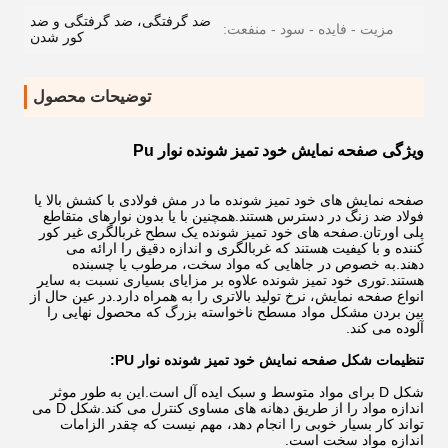
ضد گرفتگی، ضد گرفتگی و ضد
مزیت - فایده - سود - منفعت:
کور شدن
توضیحات محصول
ویژگی صفحه نمایش خود تمیز شونده نوار Pu
صفحه نمایش های خود تمیز شونده ما در مش فولادی با کشش بالا یا
فولاد ضد زنگ در دسترس هستند.همچنین با یا بدون نوارهای متقاطع
پلی اورتان.صفحه های خود تمیز شونده یک سطح غربالگری غیر کور
کننده و با کیفیت هستند که غربالگری و اندازه دقیق را ارائه می
دهند.به خصوص در جاهایی که مواد سخت، مرطوب یا چسبنده
هستند.توری خود تمیز شونده علاوه بر مزایای بسیاری نسبت به سایر
انواع صفحه نمایش، نرخ تولید بالاتری را به همراه دارد.در عین حال از
بین بردن مشکل مواد مسطح ناخواسته بزرگ که محصول نهایی را
آلوده می کند.
تنظیمات شکل صفحه نمایش خود تمیز شونده نوار PU:
شکل D برای مواد متوسط ​​و سبک ایده آل است.این به طور موثر
اندازه مواد را از طریق دهانه های مساوی کنترل می کند.شکل D می
تواند کار بسیار خوبی را انجام دهد، مهم نیست که چقدر الزامات
اندازه مواد سخت است.