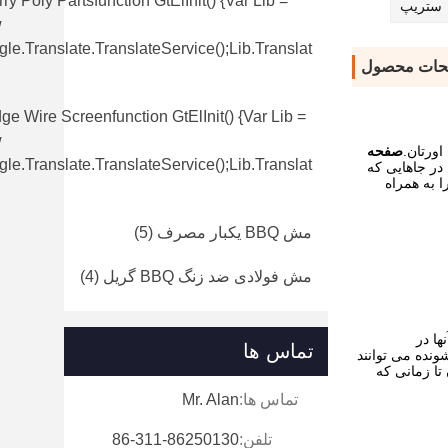
ry Poly Partsfunction GtElInit() {var Lib =
ستریپ
w
le.translate.TranslateService();lib.translat
حات محصول
e Wire Screenfunction GtElInit() {var Lib =
w
اورتان.
صفحه
le.translate.TranslateService();lib.translat
 در جاهایی که
 به همراه
مش BBQ یکبار مصرف
(5)
مش فولادی ضد زنگ BBQ گریل
(4)
ها در
تماس ها
ونده می توانند
تا زمانی که
تماس ها:
Mr. Alan
تلفن:
86-311-86250130