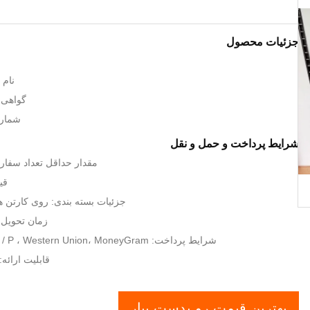
جزئیات محصول
نام تج
گواهی: O9001 SGS
شماره م
شرایط پرداخت و حمل و نقل
مقدار حداقل تعداد سفارش: 10 متر
قیمت:
جزئیات بسته بندی: روی کارتن ه
زمان تحویل: طی 10
شرایط پرداخت: L / C ، T / T ، D / P ، Western Union، MoneyGram
قابلیت ارائه: 8000SM / هفت
بهترین قیمت رو بدست بیار