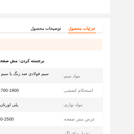
جزئیات محصول
توضیحات محصول
برجسته کردن:
مش صفحه تمیز
مواد سیم:
استحکام کششی:
1700-1800 مگاپاسکا
مواد نواری:
پلی اورتان ب
عرض مش صفحه:
500-2500 میلی
تحمل دیافراگم: