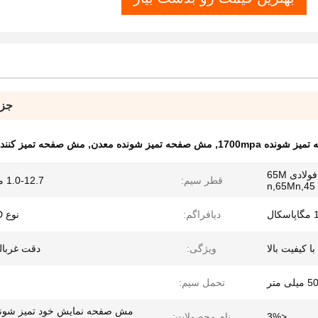
جزئ
 شونده 1700mpa
,
مش صفحه تمیز شونده معدن
,
مش صفحه تمیز کننده 12.7 میلی م
سیم فولادی ضد زنگ یا سیم فولادی 65M
قطر سیم:
1.0-12.7 میلی متر
n,65Mn,45
ل
دیافراگم:
نوع V,H,W,D
ا کیفیت بالا
ویژگی:
دقت غربالگ
 متر
تحمل سیم:
مش صفحه نمایش خود تمیز شونده
<3%
نام محصولات: