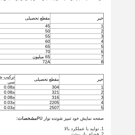
خیر
مقطع تحصیلی
45
1
50
2
55
3
60
4
65
5
70
6
7
65 میلیون
72A
8
ترکیب شی
خیر
مقطع تحصیلی
سی
≤0.08
304
1
≤0.08
321
2
≤0.08
316
3
≤0.03
2205
4
≤0.03
2507
5
صفحه نمایش خود تمیز شونده نوار PU
مشخصات:
1. تولید با عملکرد بالا
2. فضای باز بیشتر