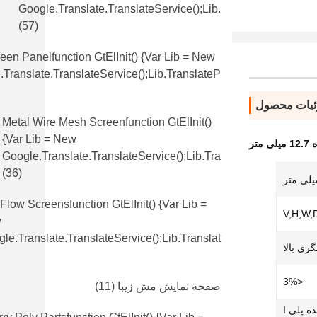
Google.translate.TranslateService();lib.
(57)
en Panelfunction GtElInit() {var Lib = New
translate.TranslateService();lib.translateP
یات محصول
Metal Wire Mesh Screenfunction GtElInit()
{var Lib = New
تر
Google.translate.TranslateService();lib.tra
(36)
 Flow Screensfunction GtElInit() {var Lib =
w
le.translate.TranslateService();lib.translat
ری بالا
<3%
صفحه نمایش مش زیبا
(11)
 پلی ا