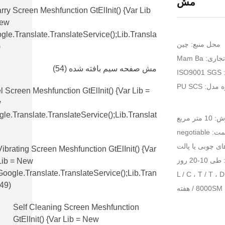
مش
rry Screen Meshfunction GtElInit() {var Lib
New
gle.translate.TranslateService();lib.transla
محل منبع: چین
)
اری: Mam Ba
مش صفحه سیم بافته شده
(54)
IS
دل: PU SCS
l Screen Meshfunction GtElInit() {var Lib =
w
le.translate.TranslateService();lib.translat
 مربع
 negotiable
ای چوبی یا پالت
Vibrating Screen Meshfunction GtElInit() {var
-20 روز
Lib = New
Google.translate.TranslateService();lib.tran
(49)
ه
Self Cleaning Screen Meshfunction
GtElInit() {var Lib = New