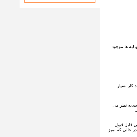
لبه ها موجود
ر اندازه مواد را از طریق دهانه های مساوی کنترل می کند.شکل D می تواند کار بسیار
ه شده است.به نظر می
ی قابل قبول
کند، در حالی که تمیز