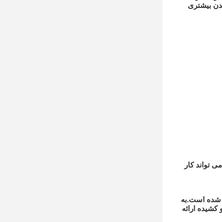
شدن بیشتری
رای مواد متوسط ​​و سبک ایده آل است.این به طور موثر اندازه مواد را از طریق دهانه های مساوی کنترل می کند.شکل D می تواند کار
ازی ساخته شده است.به
S با از بین بردن بیشتر صاف و کشیده ارائه