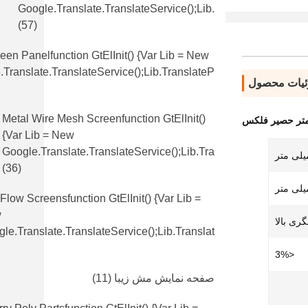
Google.translate.TranslateService();lib.
(57)
en Panelfunction GtElInit() {var Lib = New
translate.TranslateService();lib.translateP
یات محصول
Metal Wire Mesh Screenfunction GtElInit()
{var Lib = New
Google.translate.TranslateService();lib.tra
(36)
 Flow Screensfunction GtElInit() {var Lib =
w
ری بالا
le.translate.TranslateService();lib.translat
<3%
صفحه نمایش مش زیبا
(11)