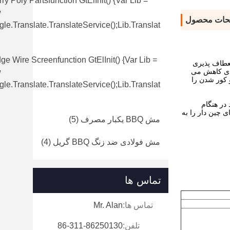
ry Poly Partsfunction GtElInit() {var Lib =
w
حات محصول
le.translate.TranslateService();lib.translat
e Wire Screenfunction GtElInit() {var Lib =
نعطاف پذیری
ادی کاهش می
w
 کور شدن را
le.translate.TranslateService();lib.translat
در هنگام
 چین دار را به
مش BBQ یکبار مصرف
(5)
مش فولادی ضد زنگ BBQ گریل
(4)
تماس ها
تماس ها:
Mr. Alan
تلفن:
86-311-86250130