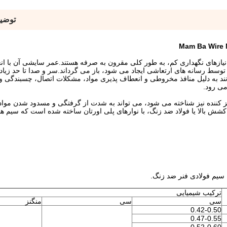
توضی
Mam Ba Wire 
یازهای نگهداری کم، به طور کلی مقرون به صرفه هستند.عمر سایشی آن با ا
 توسط رسانه های ارتعاشی ایجاد می شود، باز می گرداند.سر و صدا تا حد زی
نند به دلیل منافذ مخروطی و انعطاف پذیری مواد، مشکلات اتصال، چسبندگی و
می رود.
کننده نیز شناخته می شود، می تواند به شدت از گرفتگی و مسدود شدن مواد 
شش بالا یا فولاد ضد زنگ، با نوارهای پلی اورتان ساخته شده است که سیم های
 سیم فولادی فنر ضد زنگ.
ترکیب شیمیایی
سی
سی
منگنز
0.42-0.50
0.47-0.55