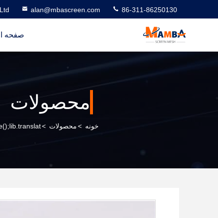
Ltd
alan@mbascreen.com
86-311-86250130
صفحه ا
محصولات
خونه
>
محصولات
>
);lib.translat