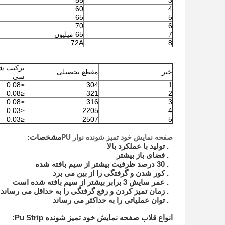
55
3
60
4
65
5
70
6
7
65 میلیون
72A
8
ترکیب شی
خیر
مقطع تحصیلی
سی
≤0.08
304
1
≤0.08
321
2
≤0.08
316
3
≤0.03
2205
4
≤0.03
2507
5
صفحه نمایش خود تمیز شونده نوار PU
مشخصات:
1. تولید با عملکرد بالا
2. فضای باز بیشتر
3. 30 درصد ظرفیت بیشتر از سیم بافته شده
4. کور شدن و گرفتگی را از بین می برد
5. عمر سایش 3 برابر بیشتر از سیم بافته شده است
6. زمان تمیز کردن و رفع گرفتگی را به حداقل می رساند
7. توان عملیاتی را به حداکثر می رساند
انواع قلاب صفحه نمایش خود تمیز شونده Pu Strip: