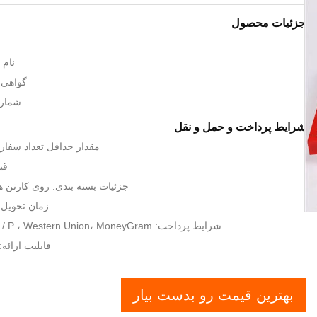
جزئیات محصول
نام تج
گواهی: O9001 SGS
شماره م
شرایط پرداخت و حمل و نقل
مقدار حداقل تعداد سفارش: 10 متر
قیمت:
جزئیات بسته بندی: روی کارتن ه
زمان تحویل: طی 10
شرایط پرداخت: L / C ، T / T ، D / P ، Western Union، MoneyGram
قابلیت ارائه: 8000SM / هفت
بهترین قیمت رو بدست بیار