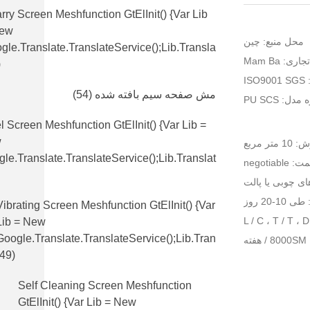
rry Screen Meshfunction GtElInit() {var Lib
New
محل منبع: چین
gle.translate.TranslateService();lib.transla
اری: Mam Ba
)
IS
مش صفحه سیم بافته شده
(54)
دل: PU SCS
l Screen Meshfunction GtElInit() {var Lib =
w
 مربع
le.translate.TranslateService();lib.translat
 negotiable
ای چوبی یا پالت
-20 روز
Vibrating Screen Meshfunction GtElInit() {var
Lib = New
Google.translate.TranslateService();lib.tran
ه
(49)
Self Cleaning Screen Meshfunction
GtElInit() {var Lib = New