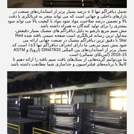
تحمل دیافراگم تنها 3 ± درصد بسیار برتر از استانداردهای صنعت در
بازارهای داخلی و جهانی است که می تواند منجر به غربالگری با دقت
بالا و تضمین درصد صلاحیت مواد شود.مواد با کیفیت بالا می تواند سود
بیشتری را برای تولید کنندگان به همراه داشته باشد.
مش سیم مربع بازشو به دلیل دیافراگم های مشبک بسیار دقیقش،
متداول ترین رسانه غربالگری است.صفحه سیمی بافته شده Red
Star با دقیق ترین دیافراگم مشبک در صنعت جهانی ارائه می
شود.مش سیم مربعی ما دارای انحراف دیافراگم تنها 3±٪ است که
بسیار برتر از استانداردهای بین المللی DIN47833 (اروپا) و ASTM
2016-15 (آمریکای شمالی) است.
ما می‌توانیم گزینه‌هایی از سبک‌های بافت سیم بافته را ارائه دهیم تا
کاملاً با برنامه‌های فیلتراسیون و جداسازی شما مطابقت داشته باشد.