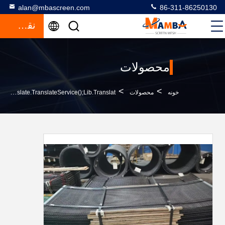
alan@mbascreen.com
86-311-86250130
نقل قول
محصولات
>
>
خونه
محصولات
Steel Screen Meshfunction GtElInit() {var Lib = New Google.translate.TranslateService();lib.translat