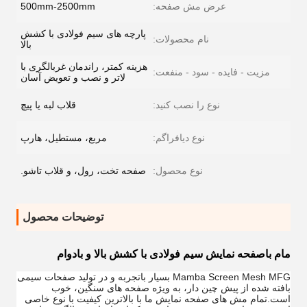
عرض مش صفحه:
500mm-2500mm
پارچه های سیم فولادی با کشش
نام محصولات:
بالا
هزینه کمتر، راندمان غربالگری با
مزیت - فایده - سود - منفعت:
لاتر و نصب و تعویض آسان
نوع را نصب کنید:
قلاب لبه یا پیچ
نوع دیافراگم:
مربع، مستطیل، هارپ
نوع محصول:
صفحه تخت، رول، و قلاب تاشو.
توضیحات محصول
مام با
صفحه نمایش سیم فولادی با کشش بالا و بادوام
Mamba Screen Mesh MFG بسیار باتجربه و در تولید صفحات سیمی
بافته شده از پیش چین دار، به ویژه صفحه های سنگین، خوب
است.تمام مش های صفحه نمایش ما با بالاترین کیفیت با نوع خاصی