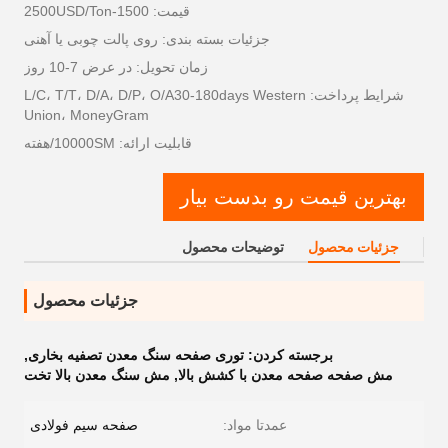
قیمت: 1500-2500USD/Ton
جزئیات بسته بندی: روی پالت چوبی یا آهنی
زمان تحویل: در عرض 7-10 روز
شرایط پرداخت: L/C، T/T، D/A، D/P، O/A30-180days Western
Union، MoneyGram
قابلیت ارائه: 10000SM/هفته
بهترین قیمت رو بدست بیار
جزئیات محصول
توضیحات محصول
جزئیات محصول
برجسته کردن:
توری صفحه سنگ معدن تصفیه بخاری
,
مش صفحه صفحه معدن با کشش بالا
,
مش سنگ معدن بالا تخت
عمدتا مواد:
صفحه سیم فولادی