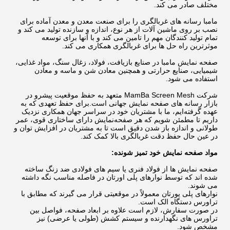
مختلف صادر می کند.
مامبا رسانه های غربالگری را برای صنعت معدن و معدن آماده برای
نصب بر روی ماشین آلات از هر نوع، اندازه و سازنده تولید می کند و
تمام تولید کنندگان مهم را تامین می کند و با آنها برای توسعه
موثرترین راه حل ها برای غربالگری همکاری می کند.
صفحه نمایش مامبا در صنایع بازیافت، فولاد، زغال سنگ، مواد غذایی،
شیمیایی، صنایع حرارتی و همچنین معادن شن و ماسه و معادن
استفاده می شود.
شرکت MamBa Screen Mesh متعهد به حفظ موقعیت پیشرو در
بازار رسانه های صفحه نمایش جهانی است.برای حفظ تعهدی که به
عهده گرفته‌ایم، ما با مشتریان خود در سراسر جهان همکاری نزدیک
داریم تا مطمئن شویم که هر صفحه‌نمایش دارای ساختاری قوی، عمر
طولانی و اندازه باز شدن دقیق است تا به مشتریان در افزایش توان و
در عین حال حفظ دقت غربالگری بالا کمک کند.
مواد صفحه نمایش خود تمیز شونده:
صفحه نمایش ها از فولاد فنری یا سیم های فولادی ضد زنگ ساخته
شده اند که توسط نوارهای پلی اورتان در فاصله مناسب نگه داشته
می شوند.
نوارهای پلی یورتان معمولاً در موقعیتی قرار می گیرند که مطابق با
تراورس دستگاه الک است.
در صورت سفارش، لازم است علاوه بر ابعاد صفحه، فواصل بین
تراورس های نگهدارنده و سیستم کشش (طولی یا عرضی) نیز
مشخص شود.