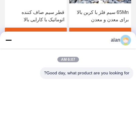
65Mn سیم فلز با کربن بالا
قطر سیم صاف کننده
برای معدن و معدن
اتوماتیک با کارایی بالا
0.2mm-1.2mm
بهترین قیمت رو بدست بیار
بهترین قیمت رو بدست بیار
alan
6:07 AM
Good day, what product are you looking for?
ANPING MAMBA SCREEN MESH
MFG.,CO.LTD
alan@mbascreen.com
86-311-86250130
تقاطع خیابان هونگکی، شهرستان آنپینگ، شهر هنگ شویی، استان