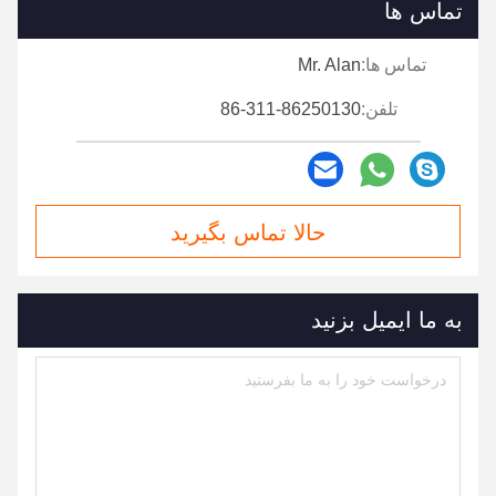
تماس ها
تماس ها:
Mr. Alan
تلفن:
86-311-86250130
حالا تماس بگیرید
به ما ایمیل بزنید