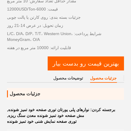
مقدار حداقل تعداد سفارش: 10 متر مربع
قیمت: 6000-12000USD/Ton
جزئیات بسته بندی: روی کارتن یا پالت چوبی
زمان تحویل: در عرض 14-21 روز
شرایط پرداخت: L/C، D/A، D/P، T/T، Western Union،
MoneyGram، O/A
قابلیت ارائه: 10000 متر مربع در هفته
بهترین قیمت رو بدست بیار
جزئیات محصول
توضیحات محصول
جزئیات محصول
برجسته کردن:
نوارهای پلی یورتان توری صفحه خود تمیز شونده
,
مش صفحه خود تمیز شونده معدن سنگ ریزه
,
توری صفحه نمایش شنی خود تمیز شونده