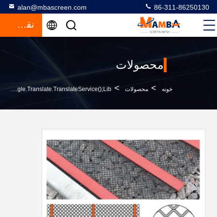
alan@mbascreen.com
86-311-86250130
نقل قول
محصولات
>
>
خونه
محصولات
Self Cleaning Screen Meshfunction GtElInit() {var Lib = New Google.translate.TranslateService();lib.