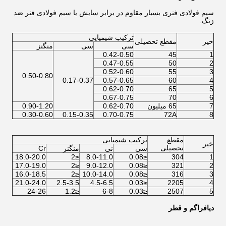
سیم فولادی فنری بسیار مقاوم در برابر سایش یا سیم فولادی فنر ضد
زنگ.
ترکیب شیمیایی
خیر
مقطع تحصیلی
سی
سی
منگنز
0.42-0.50
45
1
0.47-0.55
50
2
0.52-0.60
55
3
0.50-0.80
0.17-0.37
0.57-0.65
60
4
0.62-0.70
65
5
0.67-0.75
70
6
7
65 میلیون
0.62-0.70
0.90-1.20
0.30-0.60
0.15-0.35
0.70-0.75
72A
8
مقطع
ترکیب شیمیایی
خیر
تحصیلی
سی
نی
منگنز
Cr
18.0-20.0
≤2
8.0-11.0
≤0.08
304
1
17.0-19.0
≤2
9.0-12.0
≤0.08
321
2
16.0-18.5
≤2
10.0-14.0
≤0.08
316
3
21.0-24.0
2.5-3.5
4.5-6.5
≤0.03
2205
4
24-26
≤1.2
6-8
≤0.03
2507
5
دیافراگم و قطر