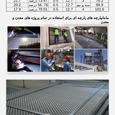
76.2
3
12.7
0.5
73.47 درصد
22.7
88.9
سه و نیم
12.7
0.5
76. 56 درصد
20.2
101.6
4
12.7
0.5
79.01 درصد
17.9
مامان
پارچه های پارچه ای برای استفاده در تمام پروژه های معدن و
معدن