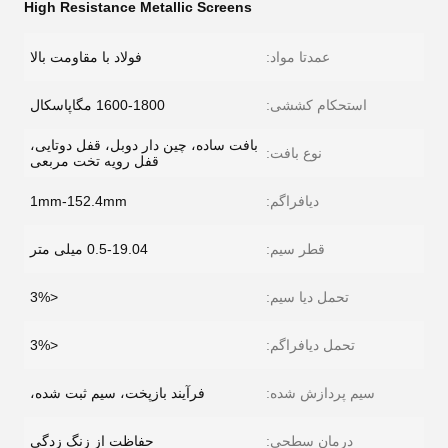
High Resistance Metallic Screens
عمدتا مواد:
فولاد با مقاومت بالا
استحکام کششی:
1600-1800 مگاپاسکال
بافت ساده، چین دار دوبل، قفل دوتایی،
نوع بافت:
قفل رویه تخت مربعی
دیافراگم:
1mm-152.4mm
قطر سیم:
0.5-19.04 میلی متر
تحمل دیا سیم:
<3%
تحمل دیافراگم:
<3%
سیم پردازش شده:
فرآیند بازپخت، سیم ثبت شده،
درمان سطحی:
حفاظت از زنگ زدگی