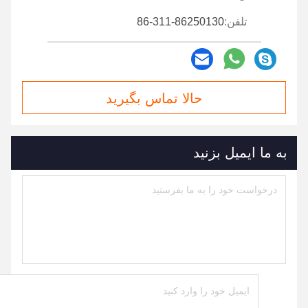
تلفن:
86-311-86250130
حالا تماس بگیرید
به ما ایمیل بزنید