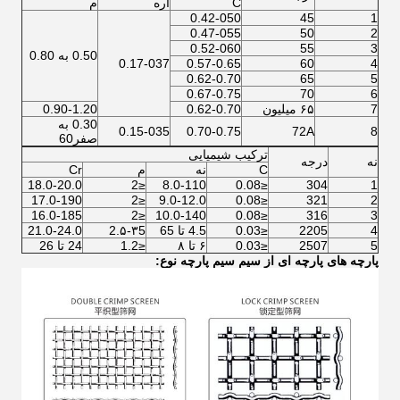
C
آره
م
0.42-050
45
1
0.47-055
50
2
0.52-060
55
3
0.50 به 0.80
0.17-037
0.57-0.65
60
4
0.62-0.70
65
5
0.67-0.75
70
6
7
۶۵ میلیون
0.62-0.70
0.90-1.20
0.30 به
0.15-035
0.70-0.75
72A
8
صفر60
ترکیب شیمیایی
نه
درجه
C
نه
م
Cr
18.0-20.0
≤2
8.0-110
≤0.08
304
1
17.0-190
≤2
9.0-12.0
≤0.08
321
2
16.0-185
≤2
10.0-140
≤0.08
316
3
4
2205
≤0.03
4.5 تا 65
2.۵-۳5
21.0-24.0
5
2507
≤0.03
۶ تا ۸
≤1.2
24 تا 26
پارچه های پارچه ای از سیم سیم پارچه نوع: