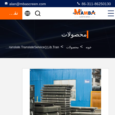
alan@mbascreen.com
86-311-86250130
نقل قول
محصولات
>
>
خونه
محصولات
Vibrating Screen Meshfunction GtElInit() {var Lib = New Google.translate.TranslateService();lib.tran