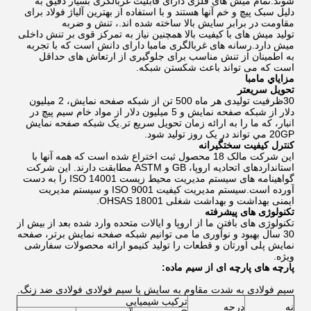
شوند.تمام میش های فلزی دارای قابلیت غربالگری بسیار دقیق به
دلیل سبک پیچ و خم آنها هستند و با استفاده از بهترین آلیاژ فولاد برای
مقاومت در برابر سایش بالا ساخته شده اند.، تنش و ضربه
تولید میش های با کیفیت بالا همچنین نیاز به تمرکز قوی بر تنش داخلی
میش دارد.رسانه های غربالگری مامبا دارای دانش است که با تجربه
به اطمینان از تنش مناسب برای جلوگیری از ارتعاش های حداقل
است که می تواند باعث شکستن شبکه.
مزاياي مامبا
تحویل سریعتر
30ظرفیت تولیدی هر ماه 500 تن از شبکه صفحه نمایش، 2 میلیون
دلار از شبکه صفحه نمایش و 5 میلیون دلار از مواد خام سیم پیچ در
انبار، که ما را به ارائه زمان تحویل سریع تر.يک شبكه صفحه نمایش
20GP مي تواند در يک روز تولید شود.
کنترل کیفیت سختگیرانه
این شرکت مالک 18 محصول ثبت اختراع شده است که همه آنها با
استانداردهای اتحادیه اروپا، GB و ASTM مطابقت دارند. این شرکت
گواهینامه های سیستم مدیریت محیط زیست ISO 14001 را به دست
آورده است.سیستم مدیریت کیفیت ISO 9001 و سیستم مدیریت
ایمنی بهداشت و بهداشت شغلی OHSAS 18001.
تکنولوژی های پیشرفته
تکنولوژی های بافتن ما از اروپا و ایالات متحده وارد شده بعد از بیش از
30 سال بهبود و نوآوری ما می توانیم شبکه صفحه نمایش برتر، صفحه
نمایش پلی اورتان و قطعات را تولید کنیمو ارائه محصولات سفارشی
ویژه.
پارچه های پارچه ای از سیم
ماده:
سیم فولادی به شدت مقاوم به سایش یا سیم فولادی فولادی ضد زنگ.
ترکیب شیمیایی
نه
درجه