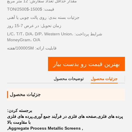
مقدار حداقل تعداد سفارش: 12 متر مربع
قیمت: $1500-$2500/TON
جزئیات بسته بندی: روی پالت چوبی یا آهنی
زمان تحویل: در عرض 7-15 روز
شرایط پرداخت: L/C، T/T، D/A، D/P، Western Union،
MoneyGram، O/A
قابلیت ارائه: 10000SM/هفته
بهترین قیمت رو بدست بیار
جزئیات محصول
توضیحات محصول
جزئیات محصول
برجسته کردن:
پرده های فلزی,صفحه های فلزی در فرآیند جمع آوری,پرده های فلزی
با مقاومت بالا
,
Aggregate Process Metallic Screens
,