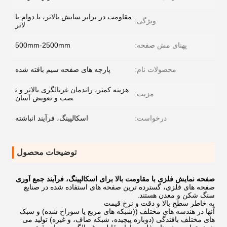
مقاومت در برابر سایش بالاتر، با دوام با
ویژگی:
لاتر
پهنای مش صفحه:
500mm-2500mm
محصولات نام:
پارچه های صفحه سیم بافته شده
هزینه کمتر، راندمان غربالگری بالاتر و ن
مزیت:
صب و تعویض آسان
درخواست:
اسکالپینگ، فرآیند انباشته
توضیحات محصول
صفحه نمایش فلزی با مقاومت بالا برای اسکالپینگ، فرآیند جمع آوری
صفحه های فلزی، گسترده ترین صفحه های استفاده شده در صنایع
سنگ شکن و معدن هستند.
به خاطر سطح بالا و دقت و نرخ قیمت
آنها در هندسه های مختلف ((شبکه های مربع یا سوراخ شده) و سبک
های مختلف بافندگی (دوباره پیچیده، شبکه صاف، و غیره) تولید می