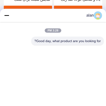
برای صنعت شیمیایی
شکن سنگ شکن ذغال سنگ
و معدن
بهترین قیمت رو بدست بیار
بهترین قیمت رو بدست بیار
alan
3:28 PM
Good day, what product are you looking for?
ANPING MAMBA SCREEN MESH
MFG.,CO.LTD
alan@mbascreen.com
86-311-86250130
تقاطع خیابان هونگکی، شهرستان آنپینگ، شهر هنگ شویی، استان
هبی.