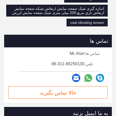
اندازه گیری شبک صفحه نمایش ارتعاش,شبكه صفحه نمایش
ارتعاش بازي مربع,200 میلی متری شبک صفحه نمایش لرزش
coal vibrating screen
تماس ها
تماس ها:
Mr. Alan
تلفن:
86-311-86250130
حالا تماس بگیرید
به ما ایمیل بزنید