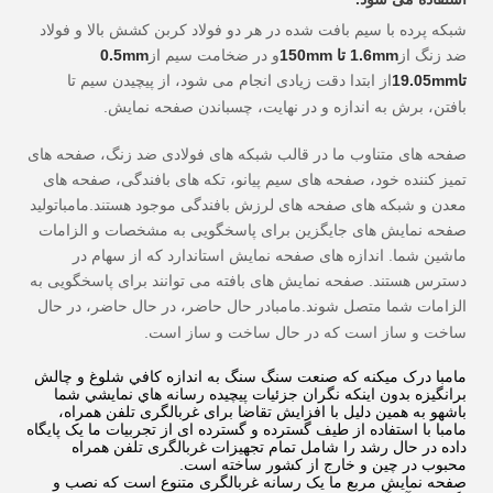
شبكه پرده با سيم بافت شده در هر دو فولاد کربن کشش بالا و فولاد
ضد زنگ از
1.6mm تا 150mm
و در ضخامت سیم از
mm
0.5
تا
mm
19.05
از ابتدا دقت زیادی انجام می شود، از پیچیدن سیم تا
بافتن، برش به اندازه و در نهایت، چسباندن صفحه نمایش.
صفحه های متناوب ما در قالب شبکه های فولادی ضد زنگ، صفحه های
تمیز کننده خود، صفحه های سیم پیانو، تکه های بافندگی، صفحه های
معدن و شبکه های صفحه های لرزش بافندگی موجود هستند.
مامبا
تولید
صفحه نمایش های جایگزین برای پاسخگویی به مشخصات و الزامات
ماشین شما. اندازه های صفحه نمایش استاندارد که از سهام در
دسترس هستند. صفحه نمایش های بافته می توانند برای پاسخگویی به
الزامات شما متصل شوند.
مامبا
در حال حاضر، در حال حاضر، در حال
ساخت و ساز است که در حال ساخت و ساز است.
مامبا درک ميکنه که صنعت سنگ سنگ به اندازه کافي شلوغ و چالش
برانگيزه بدون اينکه نگران جزئیات پیچیده رسانه هاي نمايشي شما
باشهو به همین دلیل با افزایش تقاضا برای غربالگری تلفن همراه،
مامبا با استفاده از طیف گسترده و گسترده ای از تجربیات ما یک پایگاه
داده در حال رشد را شامل تمام تجهیزات غربالگری تلفن همراه
محبوب در چین و خارج از کشور ساخته است.
صفحه نمایش مربع ما یک رسانه غربالگری متنوع است که نصب و