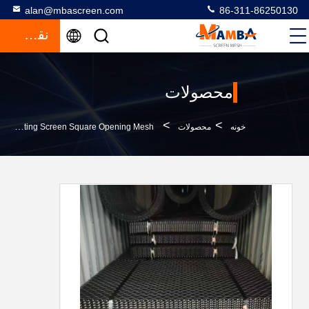
alan@mbascreen.com
86-311-86250130
نقل قول
محصولات
>
>
خونه
محصولات
1-200mm Aperture Vibrating Screen Square Opening Mesh برای اندازه گیری طبقه بندی و جدا کردن سنگ