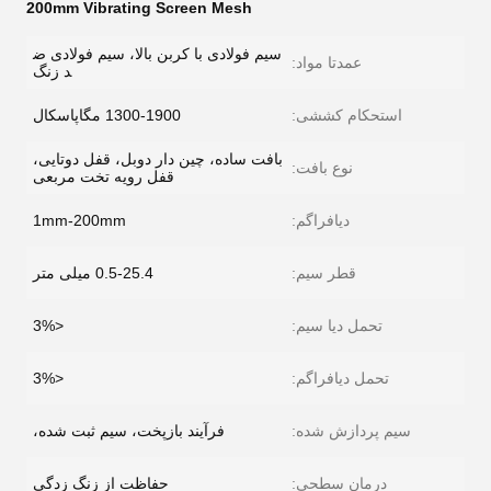
200mm Vibrating Screen Mesh
سیم فولادی با کربن بالا، سیم فولادی ض
عمدتا مواد:
د زنگ
استحکام کششی:
1300-1900 مگاپاسکال
بافت ساده، چین دار دوبل، قفل دوتایی،
نوع بافت:
قفل رویه تخت مربعی
دیافراگم:
1mm-200mm
قطر سیم:
0.5-25.4 میلی متر
تحمل دیا سیم:
<3%
تحمل دیافراگم:
<3%
سیم پردازش شده:
فرآیند بازپخت، سیم ثبت شده،
درمان سطحی:
حفاظت از زنگ زدگی