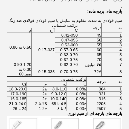
.
پارچه های پرده
ماده:
سیم فولادی به شدت مقاوم به سایش یا سیم فولادی فولادی ضد زنگ
ترکیب شیمیایی
نه
درجه
C
آره
م
0.42-050
45
1
0.47-055
50
2
0.52-060
55
3
0.50 به 0.80
0.17-037
0.57-0.65
60
4
0.62-0.70
65
5
0.67-0.75
70
6
7
۶۵ میلیون
0.62-0.70
0.90-1.20
0.30 به
0.15-035
0.70-0.75
72A
8
صفر60
ترکیب شیمیایی
نه
درجه
C
نه
م
Cr
18.0-20.0
≤2
8.0-110
≤0.08
304
1
17.0-190
≤2
9.0-12.0
≤0.08
321
2
16.0-185
≤2
10.0-140
≤0.08
316
3
4
2205
≤0.03
4.5 تا 65
2.۵-۳5
21.0-24.0
5
2507
≤0.03
۶ تا ۸
≤1.2
24 تا 26
پارچه های پارچه ای از سیم نوری