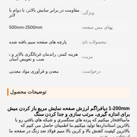
مقاومت در برابر سایش بالاتر، با دوام با
ویژگی:
لاتر
پهنای مش صفحه:
500mm-2500mm
محصولات نام:
پارچه های صفحه سیم بافته شده
هزینه کمتر، راندمان غربالگری بالاتر و ن
مزیت:
صب و تعویض آسان
درخواست:
معدن و فرآوری مواد معدنی
توضیحات محصول
1-200mm دیافراگم لرزش صفحه نمایش مربع باز کردن میش
برای اندازه گیری، مرتب سازی و جدا کردن سنگ
مامبا
افتخار ميکنيم که پرده هاي سنگسري و شبكه هاي بافتي رو با
بالاترين استانداردها توليد ميکنيم.ما اطمینان حاصل می کنیم که
بالاترین کیفیت کشش بالا و کربن بالا سیم فولاد ضد زنگ در صفحه ما
استفاده می شود.