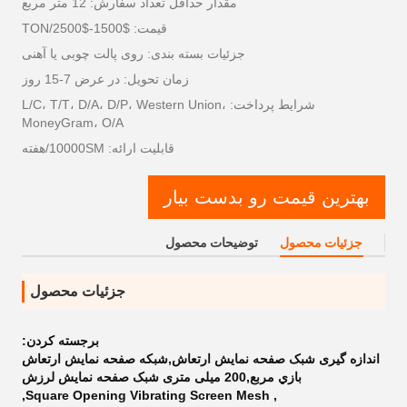
مقدار حداقل تعداد سفارش: 12 متر مربع
قیمت: $1500-$2500/TON
جزئیات بسته بندی: روی پالت چوبی یا آهنی
زمان تحویل: در عرض 7-15 روز
شرایط پرداخت: L/C، T/T، D/A، D/P، Western Union،
MoneyGram، O/A
قابلیت ارائه: 10000SM/هفته
بهترین قیمت رو بدست بیار
جزئیات محصول
توضیحات محصول
جزئیات محصول
برجسته کردن:
اندازه گیری شبک صفحه نمایش ارتعاش,شبكه صفحه نمایش ارتعاش
بازي مربع,200 میلی متری شبک صفحه نمایش لرزش
,
Square Opening Vibrating Screen Mesh
,