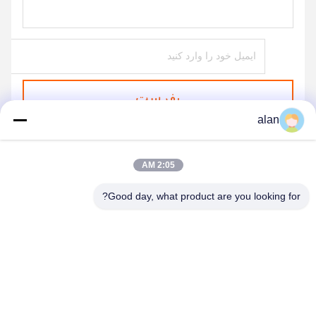
بفرست
alan
2:05 AM
Good day, what product are you looking for?
ANPING MAMBA SCREEN MESH
MFG.,CO.LTD
alan@mbascreen.com
86-311-86250130