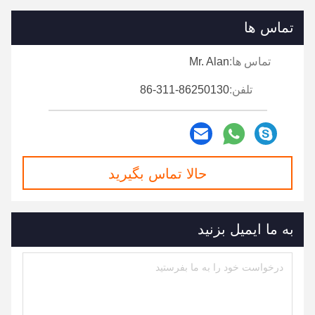
تماس ها
تماس ها:
Mr. Alan
تلفن:
86-311-86250130
حالا تماس بگیرید
به ما ایمیل بزنید