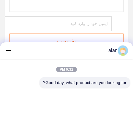
بفرست
alan
6:32 PM
Good day, what product are you looking for?
ANPING MAMBA SCREEN MESH
MFG.,CO.LTD
alan@mbascreen.com
86-311-86250130