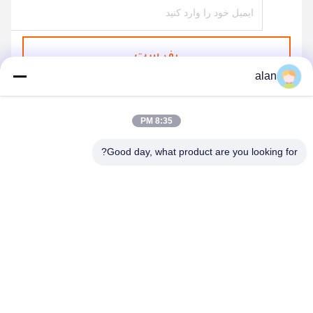
بفرست
alan
8:35 PM
Good day, what product are you looking for?
ANPING MAMBA SCREEN MESH
MFG.,CO.LTD
alan@mbascreen.com
86-311-86250130
تقاطع خیابان هونگکی، شهرستان آنپینگ، شهر هنگ شویی، استان
هبی.