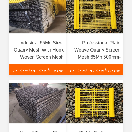
Industrial 65Mn Steel
Professional Plain
Quarry Mesh With Hook
Weave Quarry Screen
Woven Screen Mesh
Mesh 65Mn 500mm-
Easy to Install
2500mm Widthfunction
بهترین قیمت رو بدست بیار
بهترین قیمت رو بدست بیار
gtElInit() {var lib = new
google.translate.TranslateService();lib.translatePage('en',
'fa', function () {});}