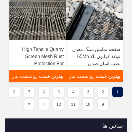
صفحه نمایش سنگ معدن
High Tensile Quarry
فولاد کرابون بالا 65Mn
Screen Mesh Rust
نصب آسان صدور
Protection For
گواهینامه ISO9001
Aggregate And Mining
بهترین قیمت رو بدست بیار
بهترین قیمت رو بدست بیار
8
7
6
5
4
3
2
1
12
11
10
9
تماس ها