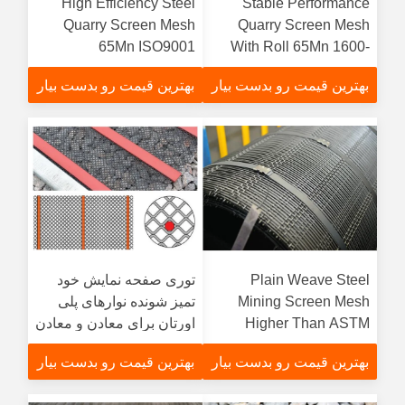
High Efficiency Steel
Stable Performance
Quarry Screen Mesh
Quarry Screen Mesh
65Mn ISO9001
With Roll 65Mn 1600-
Certification
1800 Mpa Tensile
بهترین قیمت رو بدست بیار
بهترین قیمت رو بدست بیار
Strengthfunction
gtElInit() {var lib = new
google.translate.TranslateService();lib.translatePage('en',
'fa', function () {});}
Plain Weave Steel
توری صفحه نمایش خود
Mining Screen Mesh
تمیز شونده نوارهای پلی
Higher Than ASTM
اورتان برای معادن و معادن
65Mn Rust Protection
شن و ماسه
بهترین قیمت رو بدست بیار
بهترین قیمت رو بدست بیار