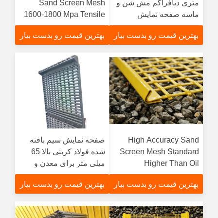
متری دیافراگم مش شن و
Sand Screen Mesh
ماسه صفحه نمایش
1600-1800 Mpa Tensile
Stregth
بهترین قیمت رو بدست بیار
بهترین قیمت رو بدست بیار
High Accuracy Sand
صفحه نمایش سیم بافته
Screen Mesh Standard
شده فولاد کربنی بالا 65
Higher Than Oil
میلی متر برای معدن و
Tempered Screening
سنگ کل
بهترین قیمت رو بدست بیار
بهترین قیمت رو بدست بیار
Parts