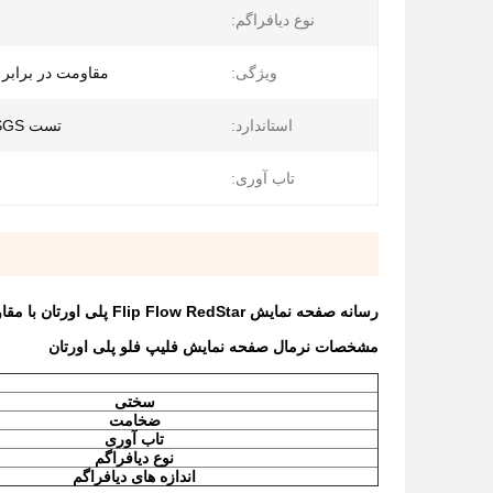
نوع دیافراگم:
ویژگی:
مقاومت در برابر 
استاندارد:
تست ISO9001، SGS
تاب آوری:
رسانه صفحه نمایش Flip Flow RedStar پلی اورتان با مقاومت سایشی بالاتر برای استخراج
مشخصات نرمال صفحه نمایش فلیپ فلو پلی اورتان
سختی
ضخامت
تاب آوری
نوع دیافراگم
اندازه های دیافراگم