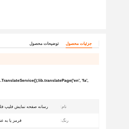
جزئیات محصول
توضیحات محصول
ranslateService();lib.translatePage('en', 'fa',
نام:
رسانه صفحه نمایش فلیپ فلو 
رنگ:
قرمز یا به عن