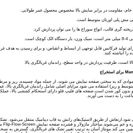
ی تولید فرکانس قابل توجهی از انبساط و انقباض، و برای رسیدن به هدف غرب
را انباشته کنند.
 موادی که به سختی صفحه نمایش می شوند، از جمله مواد چسبنده، ریز و مرطو
توسط ​​و ریز) استفاده می شود.مزایای اصلی شامل راندمان غربالگری بالا، عم
 و بدون کور شدن است.صفحه های فلیپ فلو دارای استحکام کششی بالا، عملک
می شود.ارتعاش از طریق لاستیک‌های رانش به قاب دینامیک منتقل می‌شود. تشک
ثابت بین قاب دینامی
مین می کند.مونتاژ آسان به ترتیب تغییر تشک های غربالگری، گسترش به نسخه