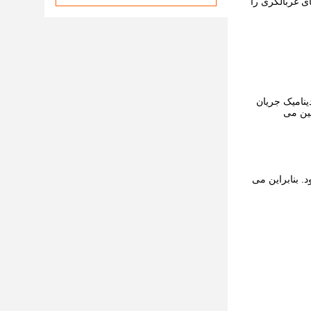
ی غربالگری را
ینامیک جریان
مین می
. بنابراین می