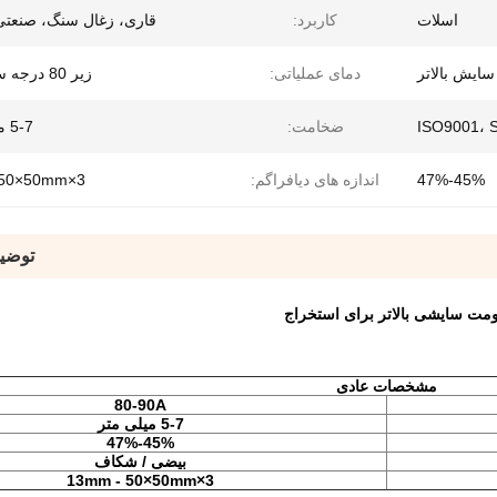
اسلات
کاربرد:
قاری، زغال سنگ، صنعتی
سایش بالاتر
دمای عملیاتی:
زیر 80 درجه سانتیگراد
ضخامت:
5-7 میلی متر
45%-47%
اندازه های دیافراگم:
3×13mm-50×50mm
توضی
مشخصات عادی
80-90A
5-7 میلی متر
45%-47%
بیضی / شکاف
3×13mm - 50×50mm