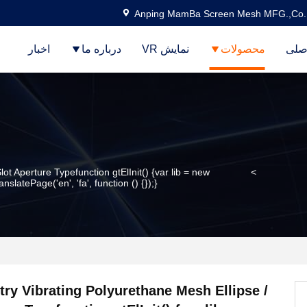
Anping MamBa Screen Mesh MFG.,Co.
صلی
محصولات
نمایش VR
درباره ما
اخبار
ot Aperture Typefunction gtElInit() {var lib = new
>
nslatePage('en', 'fa', function () {});}
try Vibrating Polyurethane Mesh Ellipse /