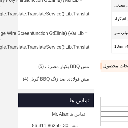
ry Poly Partsfunction GtElInit() {var Lib =
 معدنی
w
le.translate.TranslateService();lib.translat
e Wire Screenfunction GtElInit() {var Lib =
w
le.translate.TranslateService();lib.translat
حات محصول
مش BBQ یکبار مصرف
(5)
مش فولادی ضد زنگ BBQ گریل
(4)
تماس ها
تماس ها:
Mr. Alan
تلفن:
86-311-86250130