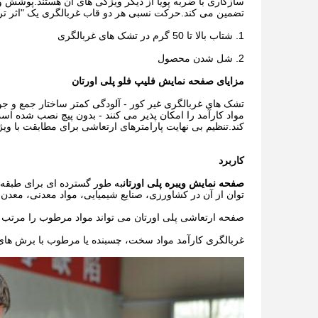
سازگاری با ضربه پویا از دیگر ویژگی های آن هستند.پوشش وی
تضمین می کند.حرکت نسبی هر دو قاب غربالگری یک "اثر ترامپ
1. شتاب بالا تا 50 گرم در تشک های غربالگری
2. شل شدن محصول
مزایای صفحه نمایش فلیپ فلو پلی اورتان
تشک های غربالگری غیر کور - آلودگی کمتر ساختار جمع و جو
مواد کارآمد را امکان پذیر می کنند - بدون پیچ نصب شده اس
کند.تنظیم بی نهایت پارامترهای ارتعاشی برای مطابقت با وی
کاربرد
صفحه نمایش ویبره پلی اورتان
به طور گسترده ای برای طبقه ب
توان از آن در کشاورزی، صنایع شیمیایی، مواد معدنی، معدن 
صفحه ارتعاشی پلی اورتان می تواند مواد مرطوب را مرتب کن
غربالگری کارآمد مواد سخت، چسبنده یا مرطوب با برش های جداسازی 0.2 تا تقریبا