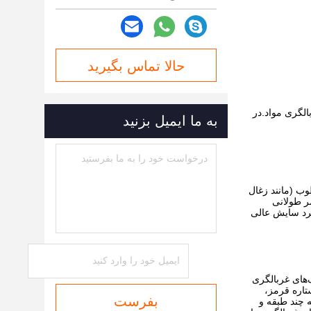
حالا تماس بگیرید
الگری مواد.در
به ما ایمیل بزنید
ب (مانند زغال
ر طولانی
رد سایش عالی
‌های غربالگری
ک و قاب پایه توسط دو قاب ارتعاشی گیره و خم می‌شوند.ساختار ماژولار و فشرده صفحه نمایش Flip-Flow-Screen ستاره قرمز،
بفرست
 چند طبقه و