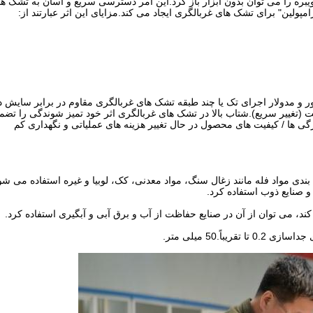
بره را می توان بدون ابزار باز کرد.این امر دسترسی سریع و آسان به تشک ها
ولین" برای تشک های غربالگری ایجاد می کند.مزایای این اثر عبارتند از:
ر و مدولار اجرای تک یا چند طبقه تشک های غربالگری مقاوم در برابر سایش د
ت (تغییر سریع).شتاب بالا در تشک های غربالگری اثر خود تمیز شوندگی را تض
ژگی ها / کیفیت های محصول در حال تغییر هزینه های عملیاتی و نگهداری کم
ندی مواد فله مانند زغال سنگ، مواد معدنی، کک، لوبیا و غیره استفاده می شود
و صنایع ذوب استفاده کرد.
د، می توان از آن در صنایع حفاظت از آب و برق آبی و آبگیری استفاده کرد.
ً.50 میلی متر.