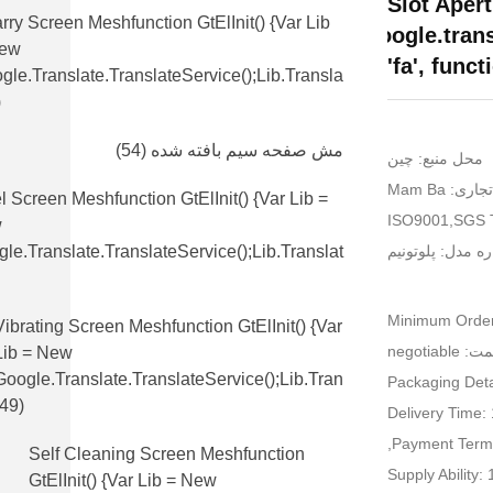
Slot Apert
rry Screen Meshfunction GtElInit() {var Lib
google.trans
New
'fa', functi
gle.translate.TranslateService();lib.transla
)
مش صفحه سیم بافته شده
(54)
محل منبع: چين
اری: Mam Ba
l Screen Meshfunction GtElInit() {var Lib =
w
ه مدل: پلوتونیم
le.translate.TranslateService();lib.translat
Minimum Order
Vibrating Screen Meshfunction GtElInit() {var
 negotiable
Lib = New
Google.translate.TranslateService();lib.tran
Packaging Detai
(49)
Delivery Time:
Payment Terms
Self Cleaning Screen Meshfunction
Supply Ability
GtElInit() {var Lib = New