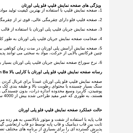
ویژگی های صفحه نمایش فلیپ فلو پلی اورتان
1، صفحه نمایش فلیپ با استفاده از بهترین کیفیت تولید مواد خام، مقاومت در برابر سایش بالا مخصوص محصول.عمر طولانی.
2، صفحه فلیپ فلو دارای چقرمگی عالی، قوی تر از چقرمگی مش پلی اورتان متوسط ​​است.
3، صفحه نمایش جریان فلیپ پلی اورتان با استفاده از قالب ریخته گری قالب، انواع سوراخ ها را می توان پردازش کرد.
4، ضخامت صفحه نمایش جریان فلیپ پلی اورتان به طور کلی 4-8 میلی متر است، سبک وزن، بار دستگاه الک کوچک است.
5، صفحه نمایش آرامش پلی اورتان در مدت زمان کوتاهی برا
چنین فرکانس بالایی از حرکت، مواد به سختی می توانند پدیده 
6، نرخ سوراخ صفحه نمایش جریان فلیپ پلی اورتان بسیار بالا است، ظرفیت پردازش در واحد سطح، راندمان غربالگری بالا.
رسانه صفحه نمایش فلیپ فلو پلی اورتان با کارایی بالا Mam Ba برای استخراج
صفحه نمایش فلیپ فلو پلی اورتان عمدتاً برای غربال کردن
سنگ بسیار چسبنده با محتوای رطوبت بالا و طبقه بندی کک م
پوشیدن، کاربرد وسیع محدوده اندازه ذرات، بدون چسبندگی
هستند، به طوری که عمر مفید طراحی شده بیش از 4000 ساعت را به دست می آورند.
حالت عملکرد صفحه نمایش فلیپ فلو پلی اورتان
قاب پایه با استفاده از شفت و موتور نابالانسی به هم زده 
پذیرش گسترده ای را برای بسیاری از برنامه های مختلف تض