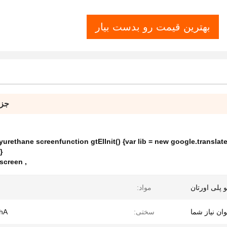
بهترین قیمت رو بدست بیار
جزئ
urethane screenfunction gtElInit() {var lib = new google.translate.T
}
 screen
,
پلی اورتان
مواد:
وان نیاز شما
سختی:
hA