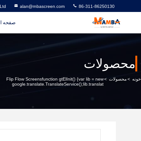
Ltd
alan@mbascreen.com
86-311-86250130
صفحه ا
محصولات
خونه
>
محصولات
>
Flip Flow Screensfunction gtElInit() {var lib = new
google.translate.TranslateService();lib.translat