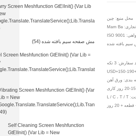
rry Screen Meshfunction GtElInit() {var Lib
New
محل منبع: چین
gle.translate.TranslateService();lib.transla
اری: Mam Ba
)
هی: ISO 9001
مش صفحه سیم بافته شده
(54)
سیم بافته شده
l Screen Meshfunction GtElInit() {var Lib =
w
فارش: 3 تکه
le.translate.TranslateService();lib.translat
 بندی: ورق آهن
Vibrating Screen Meshfunction GtElInit() {var
L / C 
Lib = New
Google.translate.TranslateService();lib.tran
(49)
Self Cleaning Screen Meshfunction
GtElInit() {var Lib = New