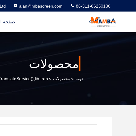
Ltd
alan@mbascreen.com
86-311-86250130
صفحه ا
محصولات
خونه
>
محصولات
>
ranslateService();lib.tran