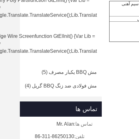
ry Poly Partsfunction GtElInit() {var Lib =
 سیم آهنی
w
le.translate.TranslateService();lib.translat
e Wire Screenfunction GtElInit() {var Lib =
w
le.translate.TranslateService();lib.translat
مش BBQ یکبار مصرف
(5)
مش فولادی ضد زنگ BBQ گریل
(4)
تماس ها
تماس ها:
Mr. Alan
تلفن:
86-311-86250130