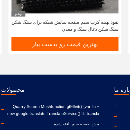
ویدیو
نفوذ بهینه کرپ سیم صفحه نمایش شبکه برای سنگ شکن
سنگ شکن ذغال سنگ و معدن
بهترین قیمت رو بدست بیار
اره ما
محصولات
Quarry Screen Meshfunction gtElInit() {var lib =
new google.translate.TranslateService();lib.transla
مش صفحه سیم بافته شده