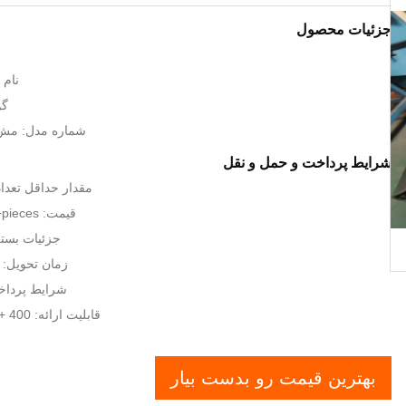
جزئیات محصول
نام تج
گوا
شماره مدل: مش 
شرایط پرداخت و حمل و نقل
مقدار حداقل تعداد س
قیمت: USD+150-190+pieces
جزئیات بسته
زمان تحویل: 15-20 روز کاری
شرایط پرداخت: ، T / T
قابلیت ارائه: 400 + قطعه + 20 روز
بهترین قیمت رو بدست بیار