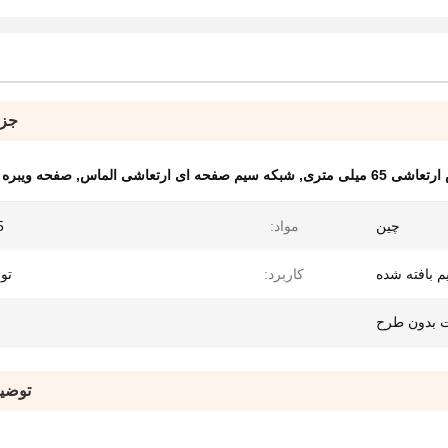
جزئ
6 میلی متری
,
شبکه سیم صفحه ای ارتعاشی الماس
,
صفحه ویبره مش 65 
چین
مواد:
65
بافته شده
کاربرد:
تو
ت بدون طرح
توضی