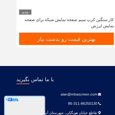
ویدیو
کار سنگین کرپ سیم صفحه نمایش شبکه برای صفحه
شبکه 
نمایش لرزش
پردا
بهترین قیمت رو بدست بیار
با ما تماس بگیرید
alan@mbascreen.com
86-311-86250130
تقاطع خیابان هونگکی، شهرستان آنپینگ، شهر هنگ