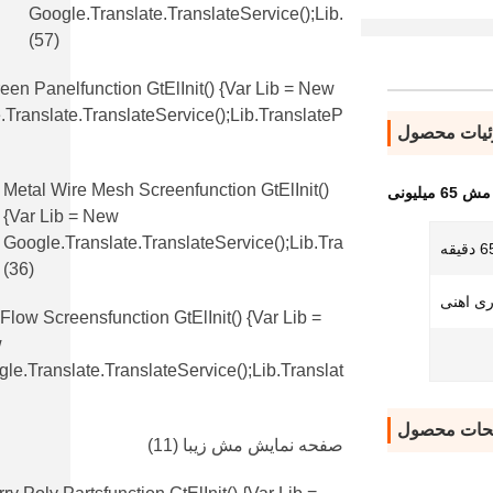
Google.translate.TranslateService();lib.
(57)
en Panelfunction GtElInit() {var Lib = New
translate.TranslateService();lib.translateP
یات محصول
Metal Wire Mesh Screenfunction GtElInit()
میلیونی
{var Lib = New
Google.translate.TranslateService();lib.tra
 دقیقه
(36)
ری اهنی
 Flow Screensfunction GtElInit() {var Lib =
w
le.translate.TranslateService();lib.translat
حات محصول
صفحه نمایش مش زیبا
(11)