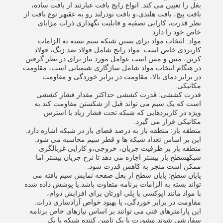
بغل را تعیین می کند. انواع رایج بافت عبارتند از بافت ساده،
بافت پیچ، بافت هلندی،و بافت نودرلند رو به عقبهر نوع بافت از
نظر قدرت، کارایی تصفیه و قابلیت نگهداری ذرات مزایای
خاص خود را دارد.
مواد: انتخاب مواد برای بستن شبکه سیم بسته به الزامات
کاربردی خاص است. مواد رایج شامل فولاد ضد زنگ، فولاد
کربن، مس و مس است.عوامل مورد نیاز برای در نظر گرفتن
در هنگام انتخاب مواد شامل سازگاری شیمیایی است، مقاومت
در برابر دمای بالا، مقاومت در برابر خوردگی و مقاومت
مکانیکی.
قدرت کششی: قدرت کششی حداکثر مقدار فشار کششی
است که یک سیم می تواند قبل از شکستن مقاومت کند.به
ویژه در کاربردهایی که شبکه تحت فشار زیاد یا استرس
مکانیکی قرار می گیرد.
منطقه باز: منطقه باز به درصد فضای باز در شبکه اشاره دارد.
این بر اساس تعداد شبکه ها و قطر سیم محاسبه می شود.
منطقه باز بر ظرفیت جریان، خروجی،و کارایی غربالگری
شبکهسطح باز بیشتر اجازه می دهد تا نرخ جریان بیشتر اما
ممکن است منجر به کاهش قدرت شود.
پایان سطح: پایان سطح از بغل صفحه نمایش سیم بافته می
تواند بسته به الزامات برنامه متفاوت باشد.یا پوشش داده شده
با مواد مانند اپوکسی یا پلی اورتان برای افزایش دوام،
مقاومت در برابر خوردگی، یا بهبود خواص آزادسازی ذرات.
این پارامترهای فنی می توانند بر اساس نیازهای خاص برنامه
سفارشی شوند.مشورت با یک تامین کننده شبکه یا یک