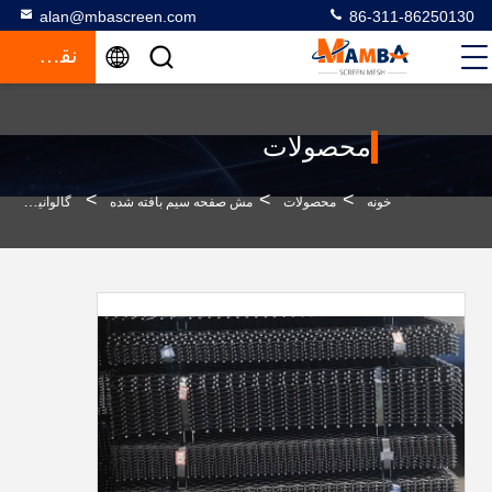
alan@mbascreen.com
86-311-86250130
نقل قول
محصولات
>
>
>
خونه
محصولات
مش صفحه سیم بافته شده
گالوانیزه سیم بافته صفحه نمایش شبکه طول عمر طولانی دو برابر پیچ