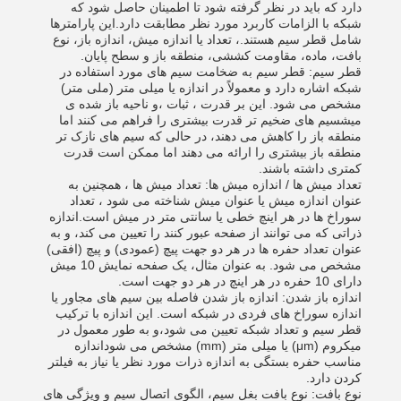
دارد که باید در نظر گرفته شود تا اطمینان حاصل شود که
شبکه با الزامات کاربرد مورد نظر مطابقت دارد.این پارامترها
شامل قطر سیم هستند.، تعداد یا اندازه میش، اندازه باز، نوع
بافت، ماده، مقاومت کششی، منطقه باز و سطح پایان.
قطر سیم: قطر سیم به ضخامت سیم های مورد استفاده در
شبکه اشاره دارد و معمولاً در اندازه یا میلی متر (ملی متر)
مشخص می شود. این بر قدرت ، ثبات ،و ناحیه باز شده ی
میشسیم های ضخیم تر قدرت بیشتری را فراهم می کنند اما
منطقه باز را کاهش می دهند، در حالی که سیم های نازک تر
منطقه باز بیشتری را ارائه می دهند اما ممکن است قدرت
کمتری داشته باشند.
تعداد میش ها / اندازه میش ها: تعداد میش ها ، همچنین به
عنوان اندازه میش یا عنوان میش شناخته می شود ، تعداد
سوراخ ها در هر اینچ خطی یا سانتی متر در میش است.اندازه
ذراتی که می توانند از صفحه عبور کنند را تعیین می کند، و به
عنوان تعداد حفره ها در هر دو جهت پیچ (عمودی) و پیچ (افقی)
مشخص می شود. به عنوان مثال، یک صفحه نمایش 10 میش
دارای 10 حفره در هر اینچ در هر دو جهت است.
اندازه باز شدن: اندازه باز شدن فاصله بین سیم های مجاور یا
اندازه سوراخ های فردی در شبکه است. این اندازه با ترکیب
قطر سیم و تعداد شبکه تعیین می شود،و به طور معمول در
میکروم (μm) یا میلی متر (mm) مشخص می شوداندازه
مناسب حفره بستگی به اندازه ذرات مورد نظر یا نیاز به فیلتر
کردن دارد.
نوع بافت: نوع بافت بغل سیم، الگوی اتصال سیم و ویژگی های