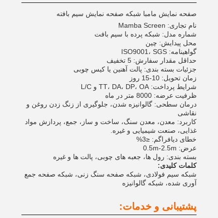
صفحه نمایش مامبا شبكه صفحه نمایش سیم بافته
نام تجاری: Mamba Screen
شماره مدل: شبكه پرده با سيم بافت
محل پیدایش: چین
گواهینامه: ISO9001، SGS
حداقل مقدار سفارش: 5 تخفیف
جزئیات بسته بندی: پالت آهنین یا کیس چوبی
زمان تحویل: 10-15 روز
شرایط پرداخت: TT، DA، DP، OA و L/C
ظرفیت عرضه: 8000 متر در ماه
درمان سطحی: گالوانیزه شدن، جلوگیری از زنگ زدن روغن و
نقاشی
کاربرد: معدن، معدن سنگ، ساخت و ساز، جمع، پردازش مواد
غذایی، صنعت شیمیایی و غیره.
خطای دیافراگم: ≤3%
عرض: 0.5m-2.5m
بسته بندی: رول ها، جعبه های چوبی، پالت ها و غیره
کلمات کلیدی:
شبکه سیم فولادی، شبکه صفحه سنگ زنی، شبکه صفحه جمع
آوری شده، شبکه گالوانیزه
پشتیبانی و خدمات: