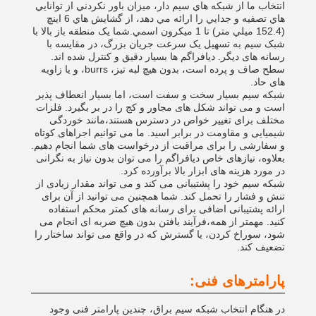
انتخاب ما از شبكه هاي سيم دار، ميزان باور نكردني از توانايي
هاي تصفيه و جدايي را ارائه مي دهد، از گشايش هاي 6 اينچ
(152.4 ميلي متر) تا 1 ميکرون اسمي.شما یک منطقه باز بالا با
شبک سیم به تسهیل یک سرعت جریان بزرگ، در مقایسه با
رسانه های دیگر. دیافراگم ها بسیار دقیق و کنترل شده اند.
سطح صاف و پرده است، بدون هیچ لبه تیز، burrs، و یا زاویه
های حاد.
شبکه سیم بسیار سخت و سفت است، اما بسیار انعطاف پذیر
است و می تواند شکل های مجاور و کج را در بر بگیرد. فلزات
مختلف برای تغییر خواص در دسترس هستند،مانند خوردگی
شیمیایی و مقاومت در برابر اسید. ما می توانیم اجراهای کوتاه
و سفارشی را برای مراقبت از درخواست های شما انجام دهیم.
بعلاوه، نیازهای خاص دیافراگم را می توان بدون نیاز به نگرانی
در مورد هزینه های ابزار بالا برآورده کرد.
شبکه سیم خود را پشتیبانی می کند و می تواند مقدار زیادی از
تنش و فشار را تحمل کند. شما همچنین می توانید از آن برای
ارائه پشتیبانی اضافی برای رسانه های کمتر محکم استفاده
کنید. مهمتر از همه،فرآیند بافتن بدون هیچ ضربه ای انجام می
شود، سوراخ کردن، یا گسترش که در واقع می تواند ساختار را
تضعیف کند.
پارامترهای فنی:
در هنگام انتخاب شبکه سیم براق، چندین پارامتر فنی وجود