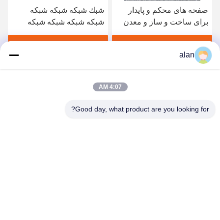
صفحه های محکم و پایدار
شبك شبكه شبكه شبكه
برای ساخت و ساز و معدن
شبكه شبكه شبكه شبكه
شبكه شبكه شبكه شبكه
شبكه شبكه شبكه شبكه
بهترین قیمت رو بدست بیار
بهترین قیمت رو بدست بیار
alan
شبكه شبكه شبكه شبكه
شبكه شبكه شبكه شبكه
شبكه شبكه شبكه
4:07 AM
Good day, what product are you looking for?
ANPING MAMBA SCREEN MESH
MFG.,CO.LTD
alan@mbascreen.com
86-311-86250130
تقاطع خیابان هونگکی، شهرستان آنپینگ، شهر هنگ شویی، استان
هبی.