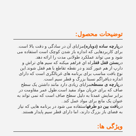
توضیحات محصول:
در
پارچه ساده (دوباره)
مزایای آن در سادگی و دقت بالا است.
برای کاربردهایی که اندازه باز شدن کوچک است استفاده می
شود و می تواند عملکرد طولانی مدت را ارائه دهد.
در
بستن قفل قفل
راه اي فراهم ميکنه که سيم هاي تراش و
دارپ از هم عبور کنند و در نقطه تقاطع با هم قفل شوند.این
نوع بافت مناسب برای برنامه های غربالگری است که دارای
اندازه دیافراگم نسبتا بزرگ و قطر سیم است.
در
پارچه ی مسطح
مزایای زیادی دارد مانند داشتن یک سطح
صاف که برای جریان مواد مفید است.طول عمر مقاومت در
برابر سایش عمدتا به دلیل سطح صاف است که نمی تواند به
عنوان یک مانع برای مواد عمل کند..
در
بافت بين دو طرفه
استفاده می شود در برنامه هایی که نیاز
به فضای باز بزرگ دارند، اما دارای قطر سیم پایدار هستند.
ویژگی ها: