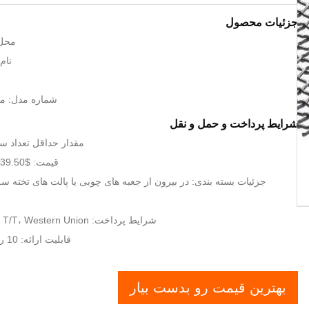
جزئیات محصول
محل 
نام ت
شماره مدل: م
شرایط پرداخت و حمل و نقل
مقدار حداقل تعداد سفارش:
قیمت: $39.50/square meters
جزئیات بسته بندی: در بیرون از جعبه های چوبی یا پالت های تخته سه ل
شرایط پرداخت: L/C، D/A، D/P، T/T، Western Union،
قابلیت ارائه: 10 رول / رول در روز
بهترین قیمت رو بدست بیار