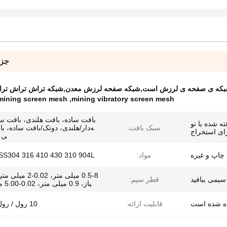
جزئ
ی شبکه ی صفحه ی لرزش است,شبکه صفحه لرزش معدن,شبكه تراش تراش تر
 mining screen mesh
,
mining vibratory screen mesh
بافت ساده، بافت هلندی، بافت سا
ه شده با تو
سبک بافت:
ه‌دار/هلندی، دوتک/بافت ساده، با
ای استخراج
ی ی
 چاپ و غیره
مواد:
SS304 316 410 430 310 904L و غیره.
0.5-8 میلی متر، 0.02-
سیمی ببافید
قطر سیم:
یاز، 0.9 میلی متر، 0.02-5.00 میلی متر
ه شده است
قابلیت ارائه:
10 رول / رول در روز