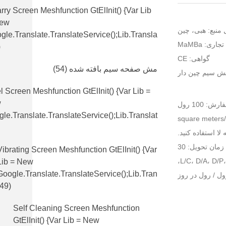
rry Screen Meshfunction GtElInit() {var Lib
New
منبع: هبی، چین
gle.translate.TranslateService();lib.transla
جاری: MaMBa
)
گواهی: CE
مش صفحه سیم بافته شده
(54)
ش سیم چین دار
l Screen Meshfunction GtElInit() {var Lib =
w
 100 رول
le.translate.TranslateService();lib.translat
ا استفاده کنید.
زمان تحویل: 30
Vibrating Screen Meshfunction GtElInit() {var
Lib = New
Google.translate.TranslateService();lib.tran
(49)
Self Cleaning Screen Meshfunction
GtElInit() {var Lib = New