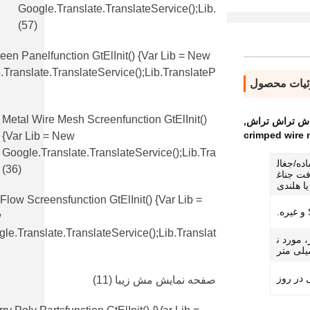
Google.translate.TranslateService();lib.
(57)
en Panelfunction GtElInit() {var Lib = New
translate.TranslateService();lib.translateP
یات محصول
Metal Wire Mesh Screenfunction GtElInit()
اش تراش تراش
,
crimped wire
{var Lib = New
Google.translate.TranslateService();lib.tra
ده/جغال
(36)
فت جناغ
ا هلندی
 Flow Screensfunction GtElInit() {var Lib =
w
le.translate.TranslateService();lib.translat
2 میلی متر، مورد ن
صفحه نمایش مش زیبا
(11)