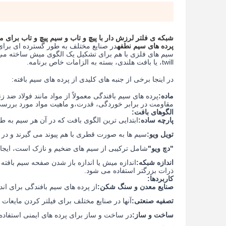
شبکه ی فلتر لرزش دار با پیچ و تاب و سیم پیچ و تاب برای م
پرده های سیم نطفه
در صنایع مختلف به طور گسترده ای برای
سیم های فلزی با هم برای تشکیل یک الگوی میش ساخته می ش
twill، یا بافت هلندی، بسته به الزامات خاص برنامه.
در اینجا برخی از جنبه های کلیدی از پرده های سیم بافته:
ماده:
پرده های سیم بافندگی معمولاً از مواد مانند فولاد ضد زن
مقاومت در برابر خوردگی، قدرت،و ماهیت مواد مورد بررسی
الگوهای بافت:
پارچه ساده:
ابتدایی ترین الگوی بافت که در آن هر سیم به ط
تویل ویو:
سیم ها به صورت قطری با هم پیوند می گیرند و در 
"دچ ویو"
شامل ترکیبی از سیم های ضخیم و نازک است، ایجا
اندازه شبكه:
اندازه میش یا اندازه باز شدن صفحه سیم بافت
ذرات بزرگتر استفاده می شود.
کاربردها:
صنایع معدن و سنگ شکن:
از پرده های سیم بافندگی برای ا
تصفیه صنعتی:
آنها در صنایع مختلف برای فیلتر کردن مایعات 
ساخت و ساز:
در ساخت و ساز برای پرده های ایمنی استفاد