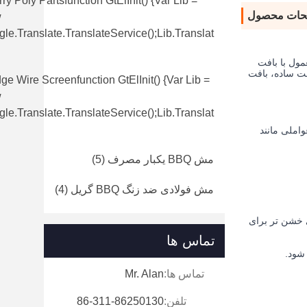
ry Poly Partsfunction GtElInit() {var Lib =
حات محصول
w
le.translate.TranslateService();lib.translat
مول با بافت
فت ساده، بافت
e Wire Screenfunction GtElInit() {var Lib =
w
le.translate.TranslateService();lib.translat
واملی مانند
مش BBQ یکبار مصرف
(5)
مش فولادی ضد زنگ BBQ گریل
(4)
ی خشن تر برای
تماس ها
شود.
تماس ها:
Mr. Alan
تلفن:
86-311-86250130