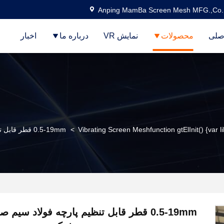
Anping MamBa Screen Mesh MFG.,Co.
صلی
محصولات
نمایش VR
درباره ما
اخبار
Vibrating Screen Meshfunction gtElInit() {var l
>
0.5-19mm قطر قابل تنظیم پارچه فولاد سیم صفحه نمایش شبکه در صنعت سنگ و معدن
0.5-19mm قطر قابل تنظیم پارچه فولاد سی