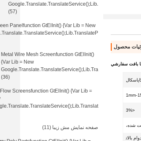
Google.translate.TranslateService();lib.
(57)
en Panelfunction GtElInit() {var Lib = New
translate.TranslateService();lib.translateP
یات محصول
Metal Wire Mesh Screenfunction GtElInit()
{var Lib = New
ا بافت سفارشي
Google.translate.TranslateService();lib.tra
(36)
 Flow Screensfunction GtElInit() {var Lib =
1mm-1
w
le.translate.TranslateService();lib.translat
<3%
بت شده،
صفحه نمایش مش زیبا
(11)
ام بالات