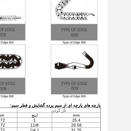
پارچه های پارچه ای از سیم پرده گشایش و قطر سیم:
باز کردن
mm
اینچ
mm
.72
1
25.4
.72
11/8
28.58
.72
1 1/4
31.75