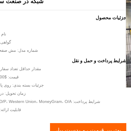
شبکه در صنعت س
جزئیات محصول
نام تج
گواهی: O9001,SGS
شماره مدل: مش صفحه
شرایط پرداخت و حمل و نقل
مقدار حداقل تعداد سفارش: 12 متر
قیمت: $1500-$2500/TON
جزئیات بسته بندی: روی پا
زمان تحویل: در عرض 
شرایط پرداخت: L/C، T/T، D/A، D/P، Western Union، MoneyGram، O/A
قابلیت ارائه: 10000SM/هفت
بهترین قیمت رو بدست بیار