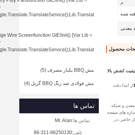
ry Poly Partsfunction GtElInit() {var Lib =
ر
w
فته شده
le.translate.TranslateService();lib.translat
د معدنی
e Wire Screenfunction GtElInit() {var Lib =
w
حات محصول
le.translate.TranslateService();lib.translat
مش BBQ یکبار مصرف
(5)
 کیفیت کشش بالا
مش فولادی ضد زنگ BBQ گریل
(4)
از ابتدا دقت
تماس ها
 معدن و شبکه
دازه های صفحه
ل حاضر، در
تماس ها:
Mr. Alan
تلفن:
86-311-86250130