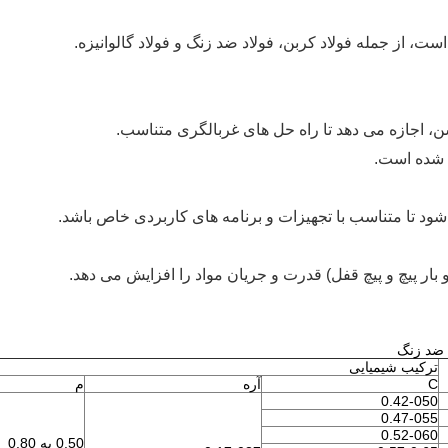
ست، از جمله فولاد کربن، فولاد ضد زنگ و فولاد گالوانیزه.
، اجازه می دهد تا راه حل های غربالگری متناسب.
 شده است.
د تا متناسب با تجهیزات و برنامه های کاربردی خاص باشد.
 بار پیچ و پیچ قفل) قدرت و جریان مواد را افزایش می دهد.
 ضد زنگ
ترکیب شیمیایی
C
آره
م
0.42-050
0.47-055
0.52-060
0.50 به 0.80