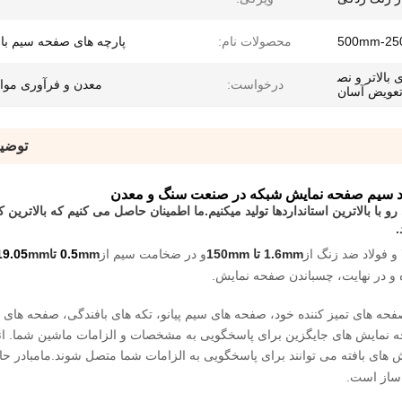
500mm-2
محصولات نام:
پارچه های صفحه سیم با
 بالاتر و نص
درخواست:
معدن و فرآوری موا
عویض آسان
توضی
 با بالاترين استانداردها توليد ميکنيم.ما اطمینان حاصل می کنیم که بالاترین
.
و فولاد ضد زنگ از
1.6mm تا 150mm
و در ضخامت سیم از
mm تا
0.5
mm
19.05
ه و در نهایت، چسباندن صفحه نمایش.
حه های تمیز کننده خود، صفحه های سیم پیانو، تکه های بافندگی، صفحه های
ه نمایش های جایگزین برای پاسخگویی به مشخصات و الزامات ماشین شما. ان
 های بافته می توانند برای پاسخگویی به الزامات شما متصل شوند.
مامبا
در حا
ساز است.