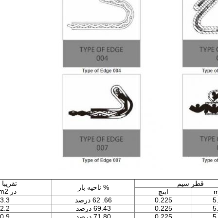
قطر سیم
تقريبا
% ناحیه باز
در kg/m2
اینچ
5
0.225
66. 62 درصد
3.3
5
0.225
69.43 درصد
2.2
5
0.225
71.80 درصد
0.9