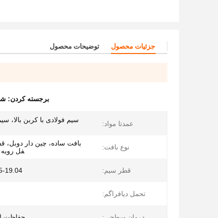
جزئیات محصول
توضیحات محصول
برجسته کردن:
شب
سیم فولادی با کربن بالا، سی
عمدتا مواد:
بافت ساده، چین دار دوبل، قف
نوع بافت:
فل رویه
قطر سیم:
0.5-19.04 میلی
تحمل دیافراگم:
درمان سطحی:
حفاظت از