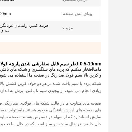
پهنای مش صفحه:
500mm
هزینه کمتر، راندمان غربالگری
مزیت:
ب و ت
0.5-19mm قطر سیم قابل سفارشی شدن پارچه فولاد سیم صفحه نمایش شبکه در صنعت سنگ و معدن
مامبا
افتخار ميکنيم که پرده هاي سنگسري و شبكه هاي بافتي رو
و کربن بالا سیم فولاد ضد زنگ در صفحه ما استفاده می شود
شبكه پرده با سيم بافت شده در هر دو فولاد کربن کشش بالا 
زیادی انجام می شود، از پیچیدن سیم تا بافتن، برش به انداز
صفحه های متناوب ما در قالب شبکه های فولادی ضد زنگ، صف
های صفحه های لرزش بافندگی موجود هستند.
مامبا
تولید صفح
نمایش استاندارد که از سهام در دسترس هستند. صفحه نمایش
حال حاضر، در حال ساخت و ساز است که در حال ساخت و 