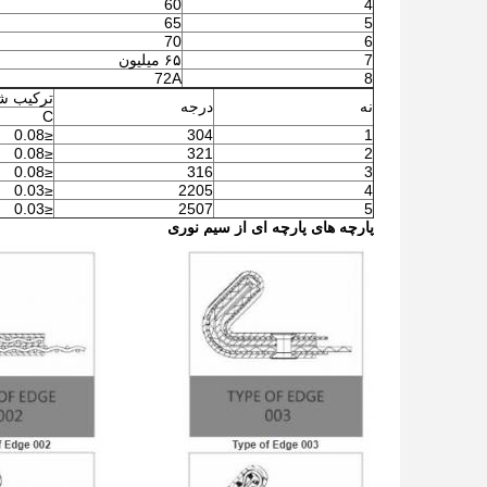
60
4
65
5
70
6
7
۶۵ میلیون
72A
8
ترکیب شی
نه
درجه
C
≤0.08
304
1
≤0.08
321
2
≤0.08
316
3
≤0.03
2205
4
≤0.03
2507
5
پارچه های پارچه ای از سیم نوری