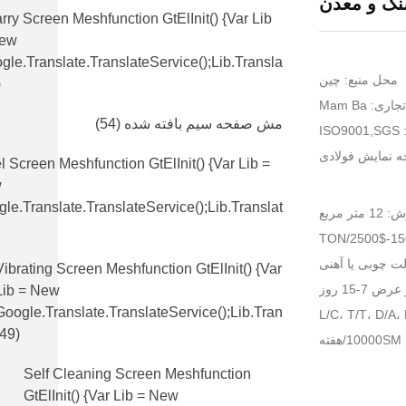
نگ و معدن
rry Screen Meshfunction GtElInit() {var Lib
New
gle.translate.TranslateService();lib.transla
محل منبع: چین
)
اری: Mam Ba
مش صفحه سیم بافته شده
(54)
IS
 نمایش فولادی
l Screen Meshfunction GtElInit() {var Lib =
w
le.translate.TranslateService();lib.translat
 مربع
لت چوبی یا آهنی
Vibrating Screen Meshfunction GtElInit() {var
7-15 روز
Lib = New
Google.translate.TranslateService();lib.tran
(49)
ه
Self Cleaning Screen Meshfunction
GtElInit() {var Lib = New