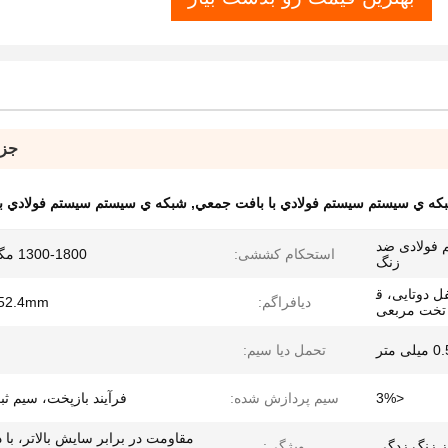
جزئ
كه ي سيستم سيستم فولادي با بافت جمعي
,
شبكه ي سيستم سيستم فولادي ب
م فولادی ضد
استحکام کششی:
1300-1800 مگاپاسکال
زنگ
ل دوتایی، ق
دیافراگم:
52.4mm
 تخت مربعی
 متر
تحمل دیا سیم:
<3%
سیم پردازش شده:
فرآیند بازپخت، سیم ث
مقاومت در برابر سایش بالاتر، با دو
 زنگ زدگی
ویژگی: