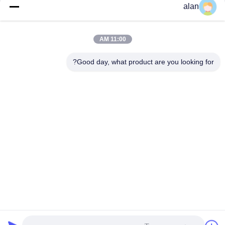
alan
11:00 AM
Good day, what product are you looking for?
ANPING MAMBA SCREEN MESH
MFG.,CO.LTD
alan@mbascreen.com
86-311-86250130
تقاطع خیابان هونگکی، شهرستان آنپینگ، شهر هنگ شویی، استان
هبی.
چین کیفیت خوب Quarry Screen Meshfunction gtElInit() {var lib = new