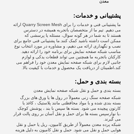
معدن
پشتیبانی و خدمات:
ما پشتیبانی فنی و خدمات را برای Quarry Screen Mesh ارائه
می دهیم. تیم ما از متخصصان باتجربه همیشه در دسترس
هستند تا به شما در هر گونه سوال، مسئله یا پرسشی که
ممکن است داشته باشید کمک کنند.ما پشتیبانی فنی جامع برای
نصب و نگهداری ارائه می دهیم، و مشاوره در مورد انتخاب نوع
مناسب شبکه صفحه نمایش برای برنامه خود را ارائه دهید.
کارکنان باتجربه ما همچنین می تواند قطعات یدکی و لوازم
جانبی لازم برای شبکه صفحه نمایش معدن خود را فراهم می
کند،اطمینان از دریافت یک محصول و خدمات با کیفیت بالا.
بسته بندی و حمل:
بسته بندی و حمل و نقل شبکه صفحه نمایش معدن
شبکه صفحه سنگ زنی معمولاً در رول ها یا ورق های بزرگ
بسته بندی شده و با مواد محافظتی مانند پلاستیک ، کاغذ یا
کارتون پیچیده می شود. بسته ها سپس با بند ، پوشش کوچک
،یا نوارسپس بسته ها برای حمل و نقل آسان بر روی پالت قرار
می گیرند.
شبکه پرده معدن معمولاً از طریق کامیون، ریل یا حمل و نقل
هوایی حمل و نقل می شود. حمل و نقل کامیون به دلیل هزینه