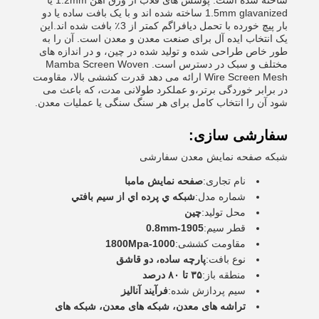
ساخته شده است. پوشش های قلاب از ورق آهن 1.2mm یا
1.5mm glavanized ساخته شده اند و با یک بافت ساده یا دو
بار پیچ خورده با تحمل دیافراگم کمتر از 3٪ بافت شده اند.این
یک انتخاب ایده آل برای صنعت معدن و معدن است. آن را به
طور خاص طراحی شده و تولید شده در چین، و در اندازه های
مختلف و سبک در دسترس است. Mamba Screen Woven
Wire Screen Mesh ارائه می دهد قدرت کششی بالا، مقاومت
در برابر خوردگی برتر،و عملکرد طولانی مدت، که باعث می
شود آن را انتخاب کامل برای هر سنگ سنگی یا عملیات معدن.
سفارشی سازی:
شبکه صفحه نمایش معدن سفارشی
نام تجاری:
صفحه نمایش مامبا
شماره مدل:
شبكه ي پرده اي از سيم بافتي
محل تولید:
چین
قطر سیم:
0.8mm-1905
مقاومت کششی:
1000-1800Mpa
نوع بافت:
پارچه ساده، دو قاشق
منطقه باز:
۳۵ تا ۸۰ درصد
سیم پردازش شده:
فرآیند آنالیز
تراشه های معدن، شبکه های معدن، شبکه های