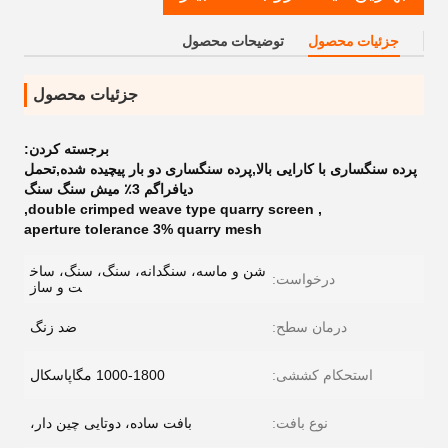
جزئیات محصول
توضیحات محصول
جزئیات محصول
برجسته کردن:
پرده سنگساری با کارایی بالا,پرده سنگساری دو بار پیچیده شده,تحمل
دیافراگم 3٪ میش سنگ سنگ
,
double crimped weave type quarry screen
,
aperture tolerance 3% quarry mesh
شن و ماسه، سنگدانه، سنگ، سنگ، ساخ
درخواست:
ت و ساز
درمان سطح:
ضد زنگ
استحکام کششی:
1000-1800 مگاپاسکال
نوع بافت:
بافت ساده، دوتایی چین دار،