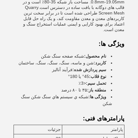
0.8mm-19.05mm. مساحت باز شبکه 35-80٪ است و در
قالب های دوگانه با بافت ساده در دسترس است.Quarry
Screen Mesh طراحی شده است تا در برابر سخت ترین
کاربردهای معدن و معدن مقاومت کند، و یک راه حل قابل
اعتماد برای بهبود کارایی و ایمنی عملیات استخراج سنگ و
معدن است.
ویژگی ها:
نام محصول:
شبکه صفحه سنگ شکن
کاربرد:
شن و ماسه، سنگ، سنگ، سنگ، ساختمان
سیم پردازش شده:
فرآیند آنالیز
نوع قلاب:
45° یا 180°
تحمل سیم:
<3٪
منطقه باز:
۳۵ تا ۸۰ درصد
ویژگی ها:
شبكه ي سيستم هاي سنگ شکن سنگ
شکن
پارامترهای فنی:
پارامتر
جزئیات