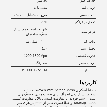
حداکثر طول
30 متر
درمان لبه
معتاد یا نه
شکل میش
مربع، مستطیل، شکسته
تحمل دیافراگم
<3٪
شن و ماسه، جمع، سنگ،
درخواست
سنگ، ساختمان
دیافراگم
۱-۲۰۰ میلی متر
تحمل سیم
<3٪
قدرت کششی
1000-1800Mpa
درمان سطح
ضد زنگ
استاندارد
ISO9001، ASTM
کاربردها:
مامانبا اسکرین Woven Wire Screen Mesh یک شبکه
اسکرین سنگ زنی ایده آل برای صنعت معدن و سنگ زنی
است.از سیم فولادی با مقاومت کششی بالا با مقاومت کششی
1000-1800Mpa و خطا قطری کمتر از 9mm در هر 2 متر