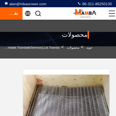
alan@mbascreen.com
86-311-86250130
نقل قول
محصولات
>
>
خونه
محصولات
Quarry Screen Meshfunction GtElInit() {var Lib = New Google.translate.TranslateService();lib.transla