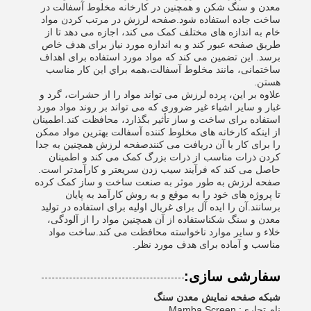
معدن و سنگ شکن و همچنین در کارخانه مخلوط آسفالت در
ساخت جاده استفاده شود.صفحه لرزش در مرتب کردن مواد
خام به اندازه های مختلف کمک می کند، اجازه می دهد تا از
طریق صفحه عبور کند و به اندازه مورد نیاز برای هدف خاص
برسد. این تضمین می کند که مواد مورد استفاده برای اهداف
ساختمانی، مانند مخلوط آسفالت،همه براي اين کار مناسب
هستن.
علاوه بر این، پرده لرزش می تواند مواد را از حشرات، گرد و
غبار و سایر اشیاء غیر ضروری که می تواند بر روند مواد مورد
استفاده برای ساخت و ساز تأثیر بگذارد، محافظت کند.اطمینان
از اینکه کارخانه های مخلوط کننده آسفالت بهترین مواد ممکن
را برای کار با آن دریافت می کنندصفحه لرزش همچنین به جدا
کردن ذرات مناسب از ذرات بزرگ کمک می کند و اطمینان
حاصل می کند که فرآیند سیب زدن سریعتر و کارآمدتر است.
صفحه لرزش به طور موثر به صنعت ساخت و ساز کمک کرده
تا پروژه های خود را به موقع و به روش کارآمد به پایان
برسانند.آن را ایده آل برای غربال اولیه برای استفاده در تولید
معدن و سنگ شکناستفاده از آن همچنین مواد را از آلودگی،
خلاء و سایر موارد ناخواسته محافظت می کند.ساخت مواد
مناسب و آماده برای هدف مورد نظر.
سفارشی سازی:
شبکه صفحه نمایش معدن سنگ
نام تجاری: Mamba Screen