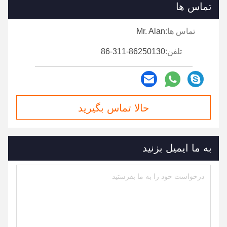
تماس ها
تماس ها:
Mr. Alan
تلفن:
86-311-86250130
حالا تماس بگیرید
به ما ایمیل بزنید