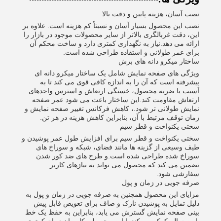
نصب آسان، هزینه پایین و دقت بالا
نصب این محصول بسیار آسان و نسبتاً کم هزینه است. علاوه بر
این، دقت غربالگری بالاتر از سایر محصولات موجود در بازار را
ارائه می دهد.نیاز به نگهداری کمتری دارد و ساخت محکم آن
برای عمر طولانی و استفاده طراحی شده است.
ساختار میکرو دانه های برش
ویژگی های صفحه نمایش شامل یک ساختار میکرو دانه ای
پیشرفته است که آن را به اندازه کافی قوی می کند تا به
آسیب یا ضربه محصول، خستگی ارتعاش و استرس واحدهای
ارتعاش مقاومت کند.این ساختار باعث می شود عمر صفحه
نمایش طولانی تر شود.، کاهش فرکانس تغییر صفحه نمایش و
زمان توقف مرتبط با آن، بنابراین کاهش هزینه در هر تن.
سختی یکنواخت و قطر سیم
سختی یکنواخت و قطر سیم برای افزایش طول عمر پوشیدن و
طیف وسیعی از گزینه ها مانند فضای، شبکه و سوراخ های
سوراخ شده طراحی شده است.و طرح های ضد کور شدن
تضمین می کند که محصول می تواند به نیازهای کاربر
سفارشی شود.
صرفه جویی در زمان و پول
مزایای این محصول همچنین به صرفه جویی در زمان و پول به
دلیل تمایل به پوشیدن نازک و صاف برای تعویض قابل پیش
بینی صفحه نمایش گسترش می یابد، بنابراین به حفظ یک خط