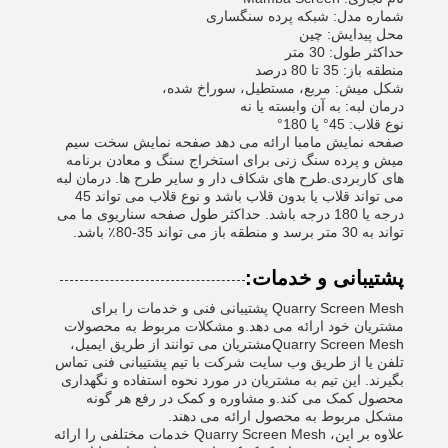
شماره مدل: شبكه پرده سنگساری
محل پیدایش: چین
حداکثر طول: 30 متر
منطقه باز: 35 تا 80 درصد
شکل میش: مربع، مستطیل، سوراخ شده،
درمان لبه: به آن وابسته یا نه
نوع قلاب: 45° یا 180°
صفحه نمایش مامبا ارائه می دهد صفحه نمایش سخت سیم
میش و پرده سنگ زنی برای استخراج سنگ و معادن برنامه
های کاربردی.طرح های شکاف دار و سایر طرح ها. درمان لبه
می تواند قلاب یا بدون قلاب باشد و نوع قلاب می تواند 45
درجه یا 180 درجه باشد. حداکثر طول صفحه سناریوی ما می
تواند به 30 متر برسد و منطقه باز می تواند 35-80٪ باشد.
پشتیبانی و خدمات:
Quarry Screen Mesh پشتیبانی فنی و خدمات را برای
مشتریان خود ارائه می دهد.و مشکلات مربوط به محصولات
Quarry Screen Meshمشتریان می توانند از طریق ایمیل،
تلفن یا از طریق وب سایت شرکت با تیم پشتیبانی فنی تماس
بگیرند. این تیم به مشتریان در مورد نحوه استفاده و نگهداری
محصول کمک می کند.و مشاوره و کمک در رفع هر گونه
مشکل مربوط به محصول ارائه می دهند.
علاوه بر این، Quarry Screen Mesh خدمات مختلفی را ارائه