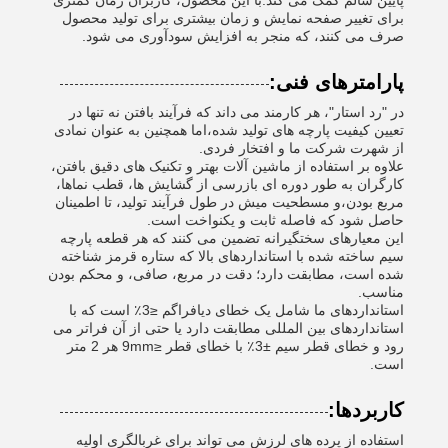
پایین سالم کمک می کند.با این محصول، کاربران زمان کمتری
برای تغییر صفحه نمایش و زمان بیشتری برای تولید محصول
صرف می کنند، که منجر به افزایش سودآوری می شود.
پارامترهای فنی:
در "رد استار"، هر کارمند می داند که فرآیند بافتن نه تنها در
تعیین کیفیت پارچه های تولید شده،اما همچنین به عنوان نمادی
از شهرت شرکت ما و افتخار فردی.
علاوه بر استفاده از ماشین آلات بهتر و تکنیک های دقیق بافتن،
کارگران به طور دوره ای بازرسی از گشایش ها، قطب نماها،
مربع بودن،و مسطحیت میش در طول فرآیند تولید، تا اطمینان
حاصل شود که فاصله ثابت و یکنواخت است.
این معیارهای سختگیرانه تضمین می کنند که هر قطعه پارچه
سیم ساخته شده با استانداردهای بالا که ستاره قرمز شناخته
شده است، مطابقت دارد؛ دقت در مربع، صافی، و محکم بودن
مناسب.
استانداردهای ما شامل یک خطای دیافراگم ≤3٪ است که با
استانداردهای بین المللی مطابقت دارد یا حتی از آن فراتر می
رود و خطای قطر سیم ±3٪ با خطای قطر ≤9mm هر 2 متر
است.
کاربردها:
استفاده از پرده های لرزش می تواند برای غربالگری اولیه