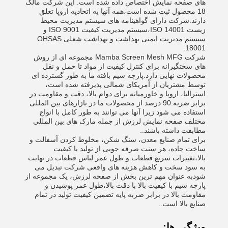
های صفحه نمایش اختصاص داده شده است. این شرکت مالک
18 محصول ثبت شده است،همه آنها به اتحادیه اروپا تعلق
دارند.شرکت دارای گواهینامه های سیستم مدیریت محیط
زیست ISO 14001،سیستم مدیریت کیفیت ISO 9001 و
سیستم مدیریت ایمنی بهداشت و بهداشت شغلی OHSAS
18001.
شرکت Mamba Screen Mesh MFG مجموعه ای از روش
های سختگیرانه برای کنترل کیفیت از مواد تا حمل و نقل
محصولات نهایی دارد.پارچه سیم بافته ما به طور گسترده ای
توسط مشتریان از آمریکای شمالی پذیرفته شده است،
استرالیا، اروپا و خاورمیانه برای دوام بالا، دقت و مقاومت در
برابر ضربه.90 درصد از محصولات ما در بازارهای بین المللی
استفاده می شود زیرا آنها می توانند به طور کامل با انواع
مختلف صفحه نمایش لرزش از جمله مارک های بین المللی
مطابقت داشته باشند..
برای تمام صنایع معدن، سنگ شکن، مخلوط کردن آسفالت و
ساخت جاده، هر سنت صرفه جویی از تولید با کیفیت
بالا،تغییرات سریع قطعات و طول عمر لباس قطعات در نهایت
به سود سخت و کاهش هزینه های واقعی شرکت تبدیل می
شودبه عنوان مهم ترین بخش از صفحه لرزش، یک مجموعه از
پارچه سیم با کیفیت بالا با دقت بالا،طول عمر پوشیدن و
مقاومت بالا در برابر ضربه پایه تضمین کیفیت تولید در تمام
صنایع بالا است..
ویژگی ها: