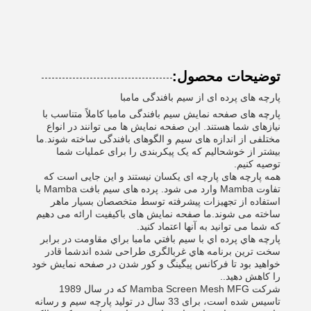
توضیحات محصول:
پارچه های پرده ای از سیم بافندگی مامبا
پارچه های صفحه نمایش سیم بافندگی مامبا کاملاً متناسب با
نیازهای شما هستند. این صفحه نمایش ها می توانند در انواع
مختلفی از اندازه های سیم و الگوهای بافندگی ساخته شوند.ما
بیشتر از خوشحالیم که یک پیکربندی را برای عملیات شما
توصیه کنیم.
همه پارچه های پارچه ای یکسان نیستند و این جایی است که
تفاوت Mamba وارد می شود. پرده های سیم بافت Mamba با
استفاده از تجهیزات پیشرفته توسط متخصصان بسیار ماهر
ساخته می شوند.ما صفحه نمایش های باکیفیت ارائه می دهیم
که شما می توانید به آنها اعتماد کنید.
پارچه هاي پرده اي با سيم بافتي مامبا براي مقاومت در برابر
سخت ترين برنامه هاي غربالگری طراحی شده اندشما قادر
خواهید بود تا فرکانس پیگینگ و کور شدن در صفحه نمایش خود
را کاهش دهید..
شرکت Mamba Screen Mesh MFG که در سال 1989
تاسیس شده است، برای 33 سال در تولید پارچه سیم و رسانه