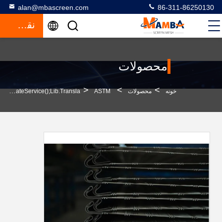
alan@mbascreen.com
86-311-86250130
نقل قول
محصولات
>
>
>
خونه
محصولات
ASTM استانداردی سنگ شکن صفحه نمایش دو برابر کشش قدرت 1000-1800mpa
Quarry Screen Meshfunction GtElInit() {var Lib = New Google.translate.TranslateService();lib.transla