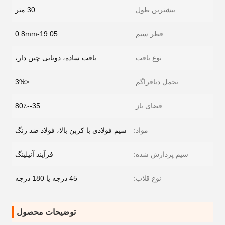
بیشترین طول:
30 متر
قطر سیم:
0.8mm-19.05
نوع بافت:
بافت ساده، دوتایی چین دار،
تحمل دیافراگم:
<3%
فضای باز:
35--80٪
مواد:
سیم فولادی با کربن بالا، فولاد ضد زنگ
سیم پردازش شده:
فرآیند آنیلینگ
نوع قلاب:
45 درجه یا 180 درجه
توضیحات محصول