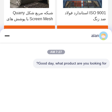
ISO 9001 استاندارد فولاد
شبکه مربع شکل Quarry
ضد زنگ
Screen Mesh با پوشش های
قلاب ورق آهن گالوانیزه
1.2mm
بهترین قیمت رو بدست بیار
بهترین قیمت رو بدست بیار
alan
7:27 AM
Good day, what product are you looking for?
ANPING MAMBA SCREEN MESH
MFG.,CO.LTD
alan@mbascreen.com
86-311-86250130