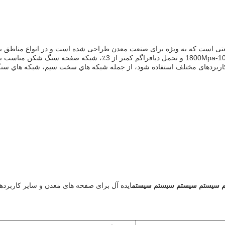
80 درصد در دسترس است.. با قدرت کششی برتر از 1000-1800Mpa و تحمل دیافراگم کمتر از 3٪، شبکه صفحه
ای کاربردهای مختلف استفاده شود، از جمله شبكه هاي سخت سيم، شبكه هاي سن
 سيستم سيستم سيستم سيستم
ایده آل برای صفحه های معدن و سایر کاربرد