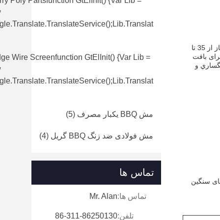
ry Poly Partsfunction GtElInit() {var Lib =
w
le.translate.TranslateService();lib.translat
Quarry Screen Mesh یک صفحه نمایش شبکه سیم صنعتی است که به ویژه برای صنعت معدن طراحی شده است.و در انواع مناطق باز از 35 تا
 سنگ شکن مناسب برای بافت
e Wire Screenfunction GtElInit() {var Lib =
گساري و
w
le.translate.TranslateService();lib.translat
مش BBQ یکبار مصرف
(5)
مش فولادی ضد زنگ BBQ گریل
(4)
تماس ها
های سنگین
تماس ها:
Mr. Alan
تلفن:
86-311-86250130