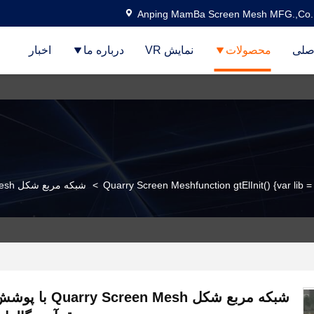
Anping MamBa Screen Mesh MFG.,Co.
صلی
محصولات
نمایش VR
درباره ما
اخبار
Quarry Screen Meshfunction gtElInit() {var lib =
>
شبکه مربع شکل Quarry Screen Mesh با پوشش های قلاب ورق آهن گالوانیزه 1.2mm
شبکه مربع شکل een Mesh