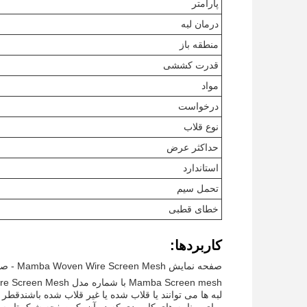
پارامتر
درمان لبه
منطقه باز
قدرت کششی
مواد
درخواست
نوع قلاب
حداکثر عرض
استاندارد
تحمل سیم
خطای قطبی
کاربردها:
صفحه نمایش Mamba Woven Wire Screen Mesh - صفحه نمایش سنگین با قدرت کششی بالا