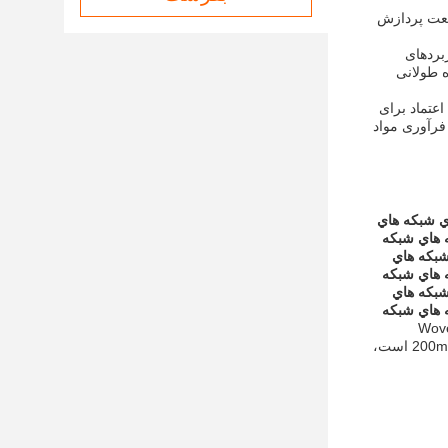
صنعت پردازش
ربردهای
ه طولانی
اعتماد برای
فرآوری مواد
ي شبكه هاي
 هاي شبكه
شبكه هاي
 هاي شبكه
شبكه هاي
 هاي شبكه
اره مدل Woven Wire
Screen Mesh و منشأ چین. سیم با فرآیند گرم کردن پردازش می شود و نوع قلاب می تواند 45° یا 180° باشد.محدوده دیافراگم از 1-200mm است،