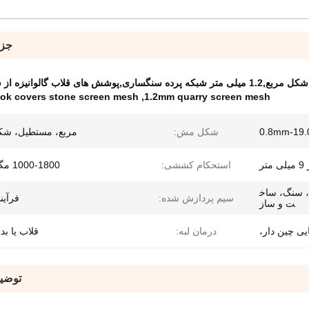
جزئ
 قلاب گالوانیزه از شبکه پرده سنگ
ook covers stone screen mesh
,
1.2mm quarry screen mesh
0.8mm-19.
شکل مش:
مربع، مستطیل، شکا
استحکام کششی:
1000-1800 مگاپاسکال
، سنگ، ساخ
سیم پردازش شده:
فرآیند
ت و ساز
یی چین دار،
درمان لبه:
قلاب یا بد
توضی