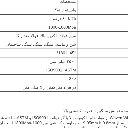
مشخصات
وابسته یا نه؟
۳۵ تا ۸۰ درصد
1000-1800Mpa
سیم فولاد با کربن بالا، فولاد ضد زنگ
شن و ماسه، سنگ، سنگ، سنگ، ساختمان
45° یا 180°
۲۵۰۰ میلی متر
ISO9001، ASTM
<3٪
در هر 2 متر کمتر از 9 میلی متر
Mamba Screen mesh با شماره مدل Woven Wire Screen Mesh از مواد خ
لبه ها می توانند یا قلاب شده یا غیر قلاب شده باشندقطر 