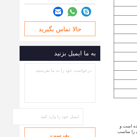
حالا تماس بگیرید
به ما ایمیل بزنید
ام با کیفیت بالا با گواهینامه ISO9001 و ASTM ساخته شده است.و
سیم از 0.8mm تا 19.05mm و مقاومت کششی بین 1000-1800Mpa است.آن را مناسب
بفرست