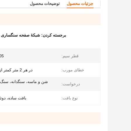
جزئیات محصول
توضیحات محصول
برجسته کردن:
شبکۀ صفحه سنگساری شکل مربع,1.2 میلی متر شبكه پرده سنگساری,پوشش های
قطر سیم:
05
خطای مورب:
در هر 2 متر کمتر از 9 میلی متر
شن و ماسه، سنگدانه، سنگ
درخواست:
نوع بافت:
بافت ساده، دوتا