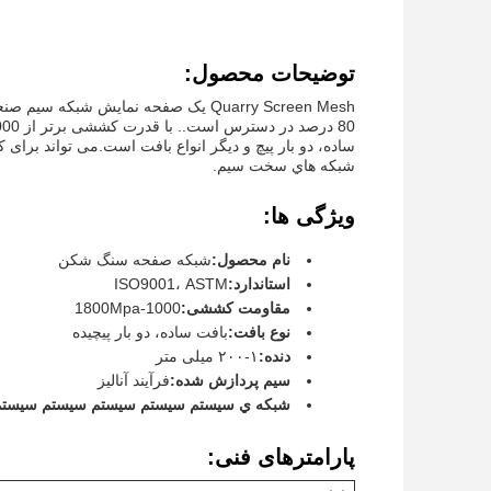
توضیحات محصول:
ساده، دو بار پیچ و دیگر انواع بافت است.می تواند بر
شبكه هاي سخت سيم.
ویژگی ها:
نام محصول:
شبکه صفحه سنگ شکن
استاندارد:
ISO9001، ASTM
مقاومت کششی:
1000-1800Mpa
نوع بافت:
بافت ساده، دو بار پیچیده
دنده:
۱-۲۰۰ میلی متر
سیم پردازش شده:
فرآیند آنالیز
شبكه ي سيستم سيستم سيستم سيستم سيستم
پارامترهای فنی: