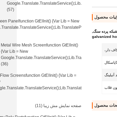
Google.translate.TranslateService();lib.
(57)
یات محصول
en Panelfunction GtElInit() {var Lib = New
translate.TranslateService();lib.translateP
,
galvanized h
Metal Wire Mesh Screenfunction GtElInit()
ف دار،
{var Lib = New
Google.translate.TranslateService();lib.tra
(36)
 آنیلینگ
 Flow Screensfunction GtElInit() {var Lib =
w
ون قلاب
le.translate.TranslateService();lib.translat
حات محصول
صفحه نمایش مش زیبا
(11)