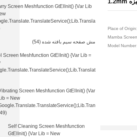
1.2m
rry Screen Meshfunction GtElInit() {var Lib
New
gle.translate.TranslateService();lib.transla
)
Place of Origin
مش صفحه سیم بافته شده
(54)
Model Number
l Screen Meshfunction GtElInit() {var Lib =
w
le.translate.TranslateService();lib.translat
Vibrating Screen Meshfunction GtElInit() {var
Lib = New
Google.translate.TranslateService();lib.tran
(49)
Self Cleaning Screen Meshfunction
GtElInit() {var Lib = New