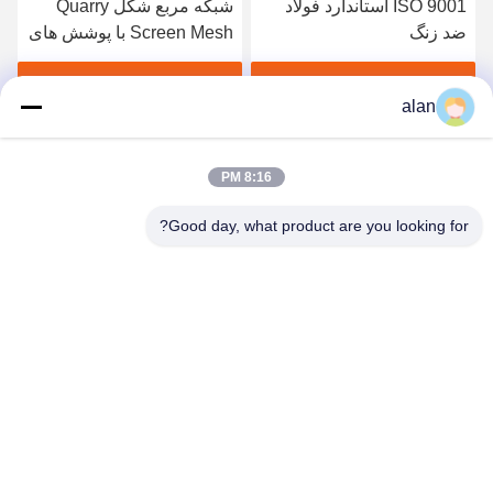
ISO 9001 استاندارد فولاد
شبکه مربع شکل Quarry
ضد زنگ
Screen Mesh با پوشش های
قلاب ورق آهن گالوانیزه
1.2mm
بهترین قیمت رو بدست بیار
بهترین قیمت رو بدست بیار
alan
8:16 PM
Good day, what product are you looking for?
ANPING MAMBA SCREEN MESH
MFG.,CO.LTD
alan@mbascreen.com
86-311-86250130
تقاطع خیابان هونگکی، شهرستان آنپینگ، شهر هنگ شویی، استان
هبی.