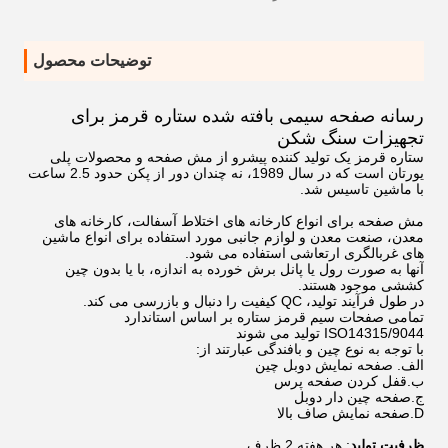
توضیحات محصول
رسانه صفحه سیمی بافته شده ستاره قرمز برای
تجهیزات سنگ شکن
ستاره قرمز یک تولید کننده پیشرو از مش صفحه و محصولات پلی
یورتان است که در سال 1989، نه چندان دور از پکن حدود 2.5 ساعت
با ماشین تاسیس شد.
مش صفحه برای انواع کارخانه های اختلاط آسفالت، کارخانه های
معدن، صنعت معدن و لوازم جانبی مورد استفاده برای انواع ماشین
های غربالگری ارتعاشی استفاده می شود.
آنها به صورت رول یا پانل برش خورده به اندازه، با یا بدون چین
کششی موجود هستند.
در طول فرآیند تولید، QC کیفیت را دنبال و بازرسی می کند.
تمامی صفحات سیم قرمز ستاره بر اساس استاندارد
ISO14315/9044 تولید می شوند
با توجه به نوع چین و بافندگی عبارتند از:
الف. صفحه نمایش دوبل چین
ب.قفل کردن صفحه پرس
ج.صفحه چین دار دوبل
D.صفحه نمایش صاف بالا
ظرفیت تولید
: هر هفته 2 ظرف