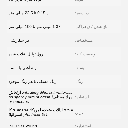
دیا سیم:
از 0.15 تا 22.5 میلی متر
باز شدن / دیافراگم:
1.37 میلی متر تا 100 میلی متر
مشخصات:
در سفارشی
وضعیت کالا:
رول؛ پانل؛ قلاب شده
بسته:
لوله آهنی با تسمه
رنگ:
رنگ مشکی یا هر رنگ موجود
vibrating different materials;
ارتعاش
استفاده:
مواد مختلف؛
as spare parts of crush
er equipme
USA;
ایالات متحده آمریکا؛
Canada;
کا
بازار:
نادا؛
Australia;
استرالیا؛
استاندارد:
ISO14315/9044