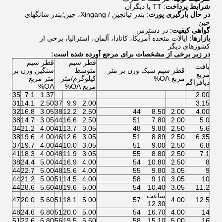
شرایط پرداخت
: TT یا دیگران
در حال بارگیری پورت
: بندر تیانجین / Xingang، چین؛بندر شانگهای
چین
گواهی کیفیت
: در دسترس
بازارها
: ایالات متحده آمریکا، کانادا، آلمان، استرالیا، برخی از
کشورهای دیگر
در زیر برخی از مشخصات برای مرجع آورده شده است:
قطر سیم
قطر سیم
بافت
قطر سیم سبک وزن بر متر
متوسط ​​
سنگین وزن بر
مربع
مربع OA%
کیلوگرم/متر
متر مربع
دیافراگم
مربع OA%
OA%
35
7.1
1.37
2.00
31
14.1
2.50
37
9.9
2.00
3.15
32
16.8
3.05
38
12.2
2.50
44
8.50
2.00
4.00
38
14.7
3.05
44
16.6
2.50
51
7.80
2.00
5.0
34
21.2
4.00
41
13.7
3.05
48
9.80
2.50
5.6
38
19.6
4.00
46
12.6
3.05
51
8.89
2.50
6.35
37
19.7
4.00
44
10.0
3.05
51
9.00
2.50
6.8
41
18.3
4.00
48
11.9
3.05
55
8.80
2.50
7.1
38
24.4
5.00
44
16.9
4.00
54
10.80
2.50
8
44
22.7
5.00
48
15.6
4.00
55
9.80
3.05
9
44
21.2
5.00
51
14.5
4.00
58
9.10
3.05
10
44
28.6
5.60
48
19.6
5.00
54
10.40
3.05
11.2
ساعت
47
20.0
5.60
51
18.1
5.00
57
4.00
12.5
12.30
48
24.6
6.80
51
20.0
5.00
54
16.70
4.00
14
51
22.6
6.80
56
19.5
5.60
58
15.10
5.00
16