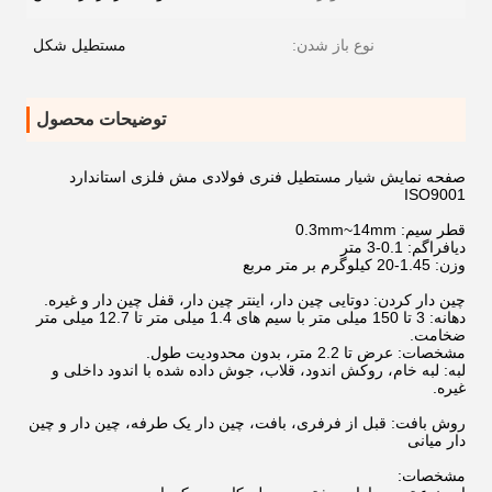
نوع باز شدن:
مستطیل شکل
توضیحات محصول
صفحه نمایش شیار مستطیل فنری فولادی مش فلزی استاندارد
ISO9001
قطر سیم: 0.3mm~14mm
دیافراگم: 0.1-3 متر
وزن: 1.45-20 کیلوگرم بر متر مربع
چین دار کردن: دوتایی چین دار، اینتر چین دار، قفل چین دار و غیره.
دهانه: 3 تا 150 میلی متر با سیم های 1.4 میلی متر تا 12.7 میلی متر
ضخامت.
مشخصات: عرض تا 2.2 متر، بدون محدودیت طول.
لبه: لبه خام، روکش اندود، قلاب، جوش داده شده با اندود داخلی و
غیره.
روش بافت: قبل از فرفری، بافت، چین دار یک طرفه، چین دار و چین
دار میانی
مشخصات: