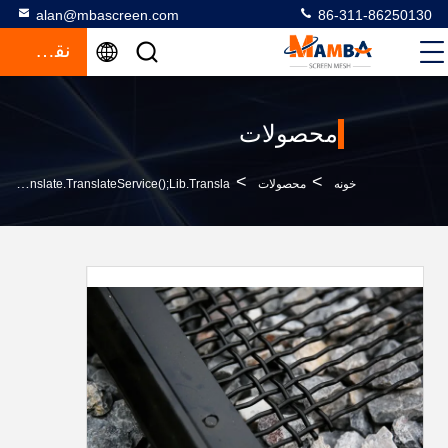
alan@mbascreen.com
86-311-86250130
نقل قول
محصولات
>
>
خونه
محصولات
Quarry Screen Meshfunction GtElInit() {var Lib = New Google.translate.TranslateService();lib.transla