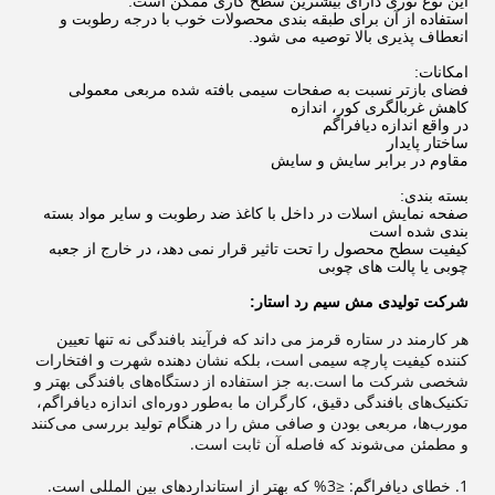
این نوع توری دارای بیشترین سطح کاری ممکن است.
استفاده از آن برای طبقه بندی محصولات خوب با درجه رطوبت و
انعطاف پذیری بالا توصیه می شود.
امکانات:
فضای بازتر نسبت به صفحات سیمی بافته شده مربعی معمولی
کاهش غربالگری کور، اندازه
در واقع اندازه دیافراگم
ساختار پایدار
مقاوم در برابر سایش و سایش
بسته بندی:
صفحه نمایش اسلات در داخل با کاغذ ضد رطوبت و سایر مواد بسته
بندی شده است
کیفیت سطح محصول را تحت تاثیر قرار نمی دهد، در خارج از جعبه
چوبی یا پالت های چوبی
شرکت تولیدی مش سیم رد استار:
هر کارمند در ستاره قرمز می داند که فرآیند بافندگی نه تنها تعیین
کننده کیفیت پارچه سیمی است، بلکه نشان دهنده شهرت و افتخارات
شخصی شرکت ما است.به جز استفاده از دستگاه‌های بافندگی بهتر و
تکنیک‌های بافندگی دقیق، کارگران ما به‌طور دوره‌ای اندازه دیافراگم،
مورب‌ها، مربعی بودن و صافی مش را در هنگام تولید بررسی می‌کنند
و مطمئن می‌شوند که فاصله آن ثابت است.
1. خطای دیافراگم: ≤3% که بهتر از استانداردهای بین المللی است.