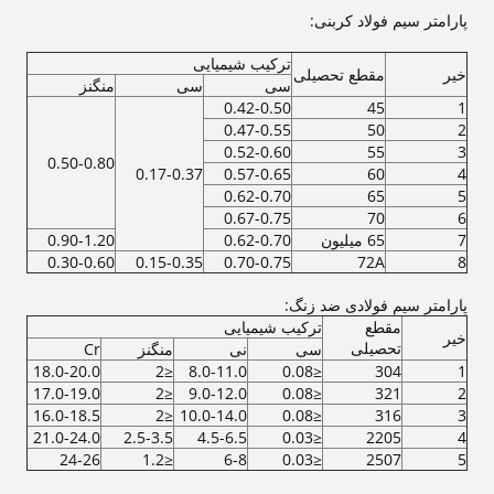
پارامتر سیم فولاد کربنی:
ترکیب شیمیایی
خیر
مقطع تحصیلی
سی
سی
منگنز
0.42-0.50
45
1
0.47-0.55
50
2
0.52-0.60
55
3
0.50-0.80
0.17-0.37
0.57-0.65
60
4
0.62-0.70
65
5
0.67-0.75
70
6
7
65 میلیون
0.62-0.70
0.90-1.20
0.30-0.60
0.15-0.35
0.70-0.75
72A
8
پارامتر سیم فولادی ضد زنگ:
مقطع
ترکیب شیمیایی
خیر
تحصیلی
سی
نی
منگنز
Cr
18.0-20.0
≤2
8.0-11.0
≤0.08
304
1
17.0-19.0
≤2
9.0-12.0
≤0.08
321
2
16.0-18.5
≤2
10.0-14.0
≤0.08
316
3
21.0-24.0
2.5-3.5
4.5-6.5
≤0.03
2205
4
24-26
≤1.2
6-8
≤0.03
2507
5