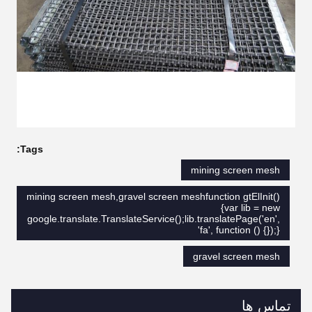
Tags:
mining screen mesh
mining screen mesh,gravel screen meshfunction gtElInit()
{var lib = new
google.translate.TranslateService();lib.translatePage('en',
'fa', function () {});}
gravel screen mesh
تماس ها