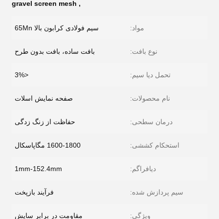
gravel screen mesh
,
مواد:
سیم فولادی کرابون بالا 65Mn
نوع بافت:
بافت ساده، بافت بدون طرح
تحمل دیا سیم:
<3%
نام محصولات:
صفحه نمایش اسلات
درمان سطحی:
حفاظت از زنگ زدگی
استحکام کششی:
1600-1800 مگاپاسکال
دیافراگم:
1mm-152.4mm
سیم پردازش شده:
فرآیند بازپخت
ویژگی:
مقاومت در برابر سایش