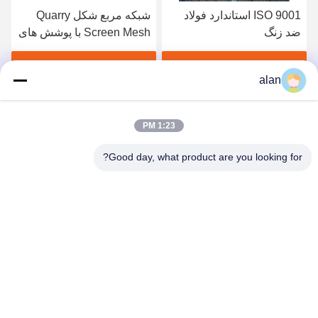
ISO 9001 استاندارد فولاد
شبکه مربع شکل Quarry
ضد زنگ
Screen Mesh با پوشش های
قلاب ورق آهن گالوانیزه
1.2mm
بهترین قیمت رو بدست بیار
بهترین قیمت رو بدست بیار
alan
1:23 PM
Good day, what product are you looking for?
ANPING MAMBA SCREEN MESH
MFG.,CO.LTD
alan@mbascreen.com
86-311-86250130
تقاطع خیابان هونگکی، شهرستان آنپینگ، شهر هنگ شویی، استان
هبی.