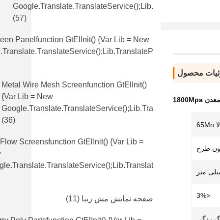
Google.translate.TranslateService();lib.
(57)
en Panelfunction GtElInit() {var Lib = New
translate.TranslateService();lib.translateP
یات محصول
Metal Wire Mesh Screenfunction GtElInit()
{var Lib = New
1800M
Google.translate.TranslateService();lib.tra
(36)
65
 Flow Screensfunction GtElInit() {var Lib =
دون طرح
w
le.translate.TranslateService();lib.translat
<3%
صفحه نمایش مش زیبا
(11)
گ زدگی