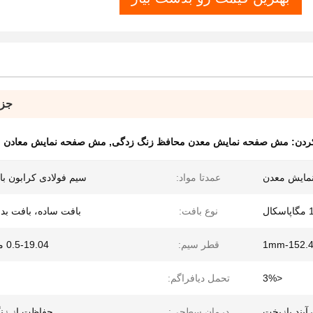
جزئ
ردن:
مش صفحه نمایش معدن محافظ زنگ زدگی
,
مش صفحه نمایش معادن معدن pa
مایش معدن
عمدتا مواد:
سیم فولادی کرابون بالا Mn
ل
نوع بافت:
بافت ساده، بافت ب
1mm-152.
قطر سیم:
0.5-19.04 میلی متر
<3%
تحمل دیافراگم:
آیند بازپخت
درمان سطحی:
حفاظت از زن