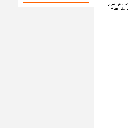
ننده مش سیم
 نوآوری دائمی در چین های مختلف داشته باشیم.شرکت Mam Ba Wire Mesh