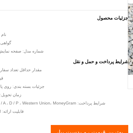
جزئیات محصول
نام تج
گواهی: O9001,SGS
شماره مدل: صفحه نمایش 
شرایط پرداخت و حمل و نقل
مقدار حداقل تعداد سفارش: 10 متر
قیمت:
جزئیات بسته بندی: روی پا
زمان تحویل: طی 7 تا
شرایط پرداخت: L / C ، T / T ، D / A ، D / P ، Western Union، MoneyGram
قابلیت ارائه: 10000SM / هفته
بهترین قیمت رو بدست بیار