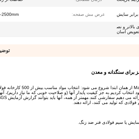
برابر سایش
عرض مش صفحه:
-2500mm
 بالاتر و نص
عویض آسان
توضی
 برای سنگدانه و معدن
سیستم کنترل کیفیت دقیق شرکت Mam Ba Wire Mesh MFG از همان ا
 مواد خود انتخاب کردیم.به جز کیفیت پایدار آنها (و صلاحیت خوبی که ما نیاز داریم)، ​​آنها
لادی که تولید می کنند، ارائه دهند.
سایش یا سیم فولادی فنر ضد زنگ.