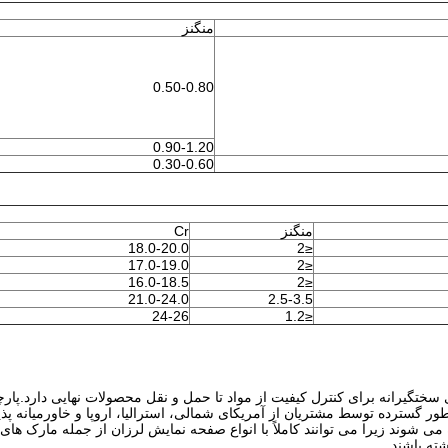
منگنز
0.50-0.80
0.90-1.20
0.30-0.60
منگنز
Cr
18.0-20.0
≤2
17.0-19.0
≤2
16.0-18.5
≤2
21.0-24.0
2.5-3.5
24-26
≤1.2
موعه ای از رویه های سختگیرانه برای کنترل کیفیت از مواد تا حمل و نقل محصولات نهایی دارد.پ
طور گسترده توسط مشتریان از آمریکای شمالی، استرالیا، اروپا و خاورمیانه پذ
ده می شوند زیرا می توانند کاملاً با انواع صفحه نمایش لرزان از جمله مارک های 