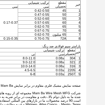
مقطع
ترکیب شیمیایی
خیر
تحصیلی
سی
سی
0.42-0.50
45
1
0.47-0.55
50
2
0.52-0.60
55
3
0.17-0.37
0.57-0.65
60
4
0.62-0.70
65
5
0.67-0.75
70
6
7
65 میلیون
0.62-0.70
0.15-0.35
0.70-0.75
72A
8
پارامتر سیم فولادی ضد زنگ:
مقطع
ترکیب شیمیایی
خیر
تحصیلی
سی
نی
8.0-11.0
≤0.08
304
1
9.0-12.0
≤0.08
321
2
10.0-14.0
≤0.08
316
3
4.5-6.5
≤0.03
2205
4
6-8
≤0.03
2507
5
صفحه نمایش مشبک فلزی مقاوم در برابر سایش Mam Ba
شرکت Mam Ba Wire Mesh MFG مج
شده ما به دلیل دوام بالا، دقت و مقاومت در برابر ضربه به 
است.90 درصد محصولات ما در بازارهای بین المللی استفا
Wirtgen، Atlas Copco، ، Mesto، Terex و غیره مطابقت داشته باشند.