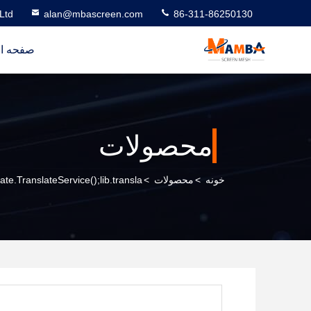
Ltd
alan@mbascreen.com
86-311-86250130
صفحه ا
محصولات
خونه
>
محصولات
>
ate.TranslateService();lib.transla