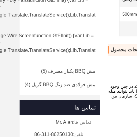
ry Poly Partsfunction GtElInit() {var Lib =
w
500mm
le.translate.TranslateService();lib.translat
e Wire Screenfunction GtElInit() {var Lib =
w
حات محصول
le.translate.TranslateService();lib.translat
مش BBQ یکبار مصرف
(5)
مش فولادی ضد زنگ BBQ گریل
(4)
بتدا شروع می شود: انتخاب مواد مناسب.بیش از 500 کارخانه فولاد در چین وجود
 باید بتوانند میله
های سیم فولادی را مطابق با نسبت های ترکیب درستی که ارائه می دهیم سفارشی کنند.مهمتر از همه، آنها باید بتوانند گزارش آزمایش SGS، سازمان بین
تماس ها
تماس ها:
Mr. Alan
تلفن:
86-311-86250130