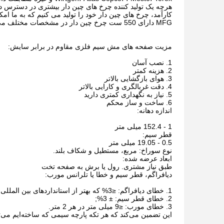
هرچه یک تولید کننده چرخ های چین دار بیشتری در دسترس داش
MFG دارای 550 ست چرخ چین دار در مشخصات مختلف می باشد.و این تعداد هر سال 100 مجموعه افزایش یافته است.
مزیت صفحه های مش سیم فلزی مقاوم در برابر سایش:
1. نصب آسان
2. هزینه کمتر
3. هوای بازگشایی بالاتر
4. دقت غربالگری و کارایی بالاتر
5. نیاز به نگهداری کمتری دارید
6. ساخت و ساز محکم
اندازه دهانه:
1 - 152.4 میلی متر
قطر سیم:
0.5 - 19.05 میلی متر
نوع سوراخ: مربع، مستطیل و شکاف بلند.
ابعاد عرضه شده:
طبق نیاز مشتری. رول یا برش به صفحه تخت
دیافراگم، قطر سیم و خطا یا تلرانس مورب:
1. خطای دیافراگم: ≤3% که بهتر از استانداردهای بین المللی است.
2. خطای قطر سیم: ± 3%;
3. خطای مورب: ≤9 میلی متر در هر 2 متر.
این تضمین می‌کند که هر تکه پارچه سیمی که ساخته‌ایم می‌