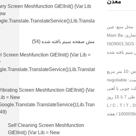
معدن
rry Screen Meshfunction GtElInit() {var Lib
New
gle.translate.TranslateService();lib.transla
محل منبع: چین
)
اری: Mam Ba
مش صفحه سیم بافته شده
(54)
IS
سیم بافته شده
l Screen Meshfunction GtElInit() {var Lib =
w
le.translate.TranslateService();lib.translat
 مربع
 negotiable
لت چوبی یا آهنی
Vibrating Screen Meshfunction GtElInit() {var
 15 روز
Lib = New
Google.translate.TranslateService();lib.tran
(49)
Self Cleaning Screen Meshfunction
GtElInit() {var Lib = New