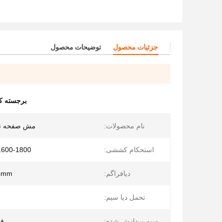
جزئیات محصول
توضیحات محصول
برجسته ک
نام محصولات:
مش صفحه ن
استحکام کششی:
1600-1800 مگاپاسکا
دیافراگم:
4mm
تحمل دیا سیم:
سیم پردازش شده:
فر