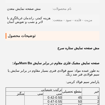
نام محصولات:
مش صفحه نمایش معدن
هزینه کمتر، راندمان غربالگری با
مزیت - فایده - سود - منفعت:
لاتر و نصب و تعویض آسان
توضیحات محصول
مش صفحه نمایش ستاره سرخ
صفحه نمایش مشبک فلزی مقاوم در برابر سایش Mam Ba
مواد:
به طور عمده مواد: سیم فولادی فنری بسیار مقاوم در برابر سایش یا
سیم فولادی فنر ضد زنگ.
پارامتر سیم فولاد کربنی:
ترکیب شیمیایی
خیر
مقطع تحصیلی
سی
سی
منگنز
0.42-0.50
45
1
0.47-0.55
50
2