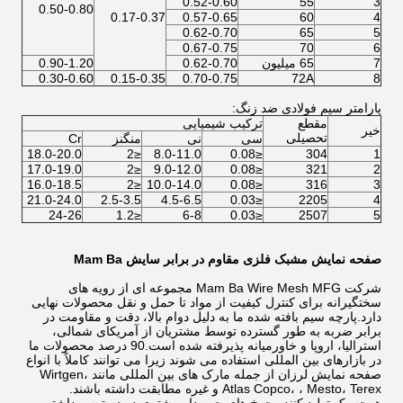
0.52-0.60
55
3
0.50-0.80
0.17-0.37
0.57-0.65
60
4
0.62-0.70
65
5
0.67-0.75
70
6
7
65 میلیون
0.62-0.70
0.90-1.20
0.30-0.60
0.15-0.35
0.70-0.75
72A
8
پارامتر سیم فولادی ضد زنگ:
مقطع
ترکیب شیمیایی
خیر
تحصیلی
سی
نی
منگنز
Cr
18.0-20.0
≤2
8.0-11.0
≤0.08
304
1
17.0-19.0
≤2
9.0-12.0
≤0.08
321
2
16.0-18.5
≤2
10.0-14.0
≤0.08
316
3
21.0-24.0
2.5-3.5
4.5-6.5
≤0.03
2205
4
24-26
≤1.2
6-8
≤0.03
2507
5
صفحه نمایش مشبک فلزی مقاوم در برابر سایش Mam Ba
شرکت Mam Ba Wire Mesh MFG مجموعه ای از رویه های
سختگیرانه برای کنترل کیفیت از مواد تا حمل و نقل محصولات نهایی
دارد.پارچه سیم بافته شده ما به دلیل دوام بالا، دقت و مقاومت در
برابر ضربه به طور گسترده توسط مشتریان از آمریکای شمالی،
استرالیا، اروپا و خاورمیانه پذیرفته شده است.90 درصد محصولات ما
در بازارهای بین المللی استفاده می شوند زیرا می توانند کاملاً با انواع
صفحه نمایش لرزان از جمله مارک های بین المللی مانند Wirtgen،
Atlas Copco، ، Mesto، Terex و غیره مطابقت داشته باشند.