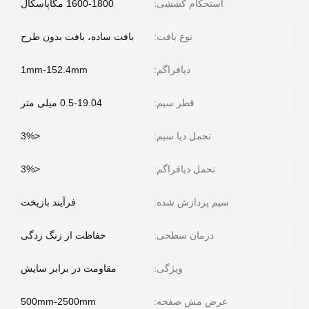
استحکام کششی:
1600-1800 مگاپاسکال
نوع بافت:
بافت ساده، بافت بدون طرح
دیافراگم:
1mm-152.4mm
قطر سیم:
0.5-19.04 میلی متر
تحمل دیا سیم:
<3%
تحمل دیافراگم:
<3%
سیم پردازش شده:
فرآیند بازپخت
درمان سطحی:
حفاظت از زنگ زدگی
ویژگی:
مقاومت در برابر سایش
عرض مش صفحه:
500mm-2500mm