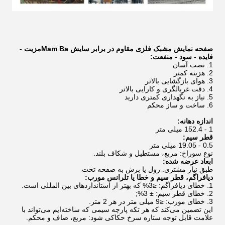
صفحه نمایش مشبک فلزی مقاوم در برابر سایش Mam Ba
مزیت -
فایده - سود - منفعت:
1. نصب آسان
2. هزینه کمتر
3. هوای بازگشایی بالاتر
4. دقت غربالگری و کارایی بالاتر
5. نیاز به نگهداری کمتری دارید
6. ساخت و ساز محکم
اندازه دهانه:
1 - 152.4 میلی متر
قطر سیم:
0.5 - 19.05 میلی متر
نوع سوراخ: مربع، مستطیل و شکاف بلند.
ابعاد عرضه شده:
طبق نیاز مشتری. رول یا برش به صفحه تخت
دیافراگم، قطر سیم و خطا یا تلرانس مورب:
1. خطای دیافراگم: ≤3% که بهتر از استانداردهای بین المللی است.
2. خطای قطر سیم: ± 3%;
3. خطای مورب: ≤9 میلی متر در هر 2 متر.
این تضمین می‌کند که هر تکه پارچه سیمی که ساخته‌ایم می‌تواند با
علامت قابل توجه ستاره سرخ حکاکی شود: مربع، صاف و محکم.