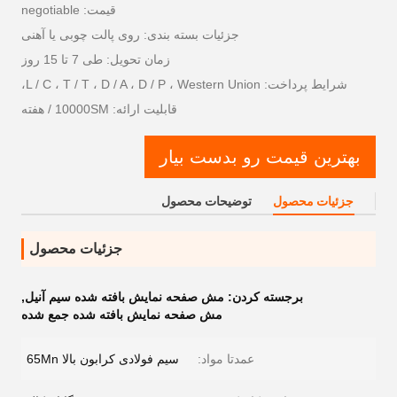
قیمت: negotiable
جزئیات بسته بندی: روی پالت چوبی یا آهنی
زمان تحویل: طی 7 تا 15 روز
شرایط پرداخت: L / C ، T / T ، D / A ، D / P ، Western Union،
قابلیت ارائه: 10000SM / هفته
بهترین قیمت رو بدست بیار
جزئیات محصول
توضیحات محصول
جزئیات محصول
برجسته کردن:
مش صفحه نمایش بافته شده سیم آنیل
,
مش صفحه نمایش بافته شده جمع شده
عمدتا مواد:
سیم فولادی کرابون بالا 65Mn