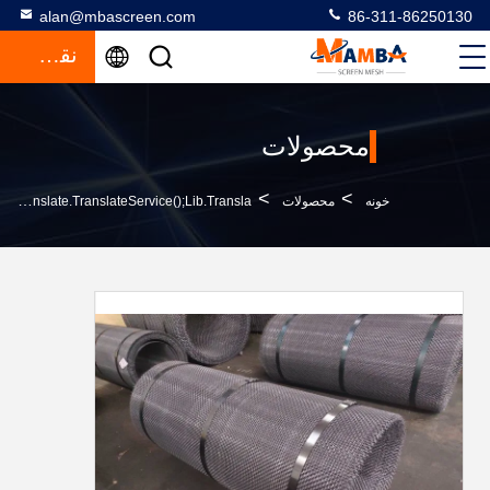
alan@mbascreen.com
86-311-86250130
نقل قول
محصولات
>
>
خونه
محصولات
Quarry Screen Meshfunction GtElInit() {var Lib = New Google.translate.TranslateService();lib.transla