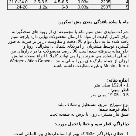
21.0-24.0
2.5-3.5
4.5-6.5
≤0.03
2205
4
24-26
≤1.2
6-8
≤0.03
2507
5
مام با ساده بافندگی معدن مش اسکرین
شرکت تولیدی مش سیم مام با مجموعه ای از رویه های سختگیرانه
برای کنترل کیفیت از مواد تا ارسال محصولات نهایی دارد.پارچه سیم
بافته شده ما به دلیل دوام بالا، دقت و مقاومت در برابر ضربه به طور
گسترده توسط مشتریان از آمریکای شمالی، استرالیا، اروپا و
خاورمیانه پذیرفته شده است.90 درصد محصولات ما در بازارهای بین
المللی استفاده می شوند زیرا می توانند کاملاً با انواع صفحه نمایش
لرزان از جمله مارک های بین المللی مانند Wirtgen، Atlas Copco، ،
Mesto، Terex و غیره مطابقت داشته باشند.
اندازه دهانه:
1 - 152.4 میلی متر
قطر سیم:
0.5 - 19.05 میلی متر
نوع سوراخ: مربع، مستطیل و شکاف بلند.
ابعاد عرضه شده:
طبق نیاز مشتری. رول یا برش به صفحه تخت
دیافراگم، قطر سیم و خطا یا تحمل مورب:
1. خطای دیافراگم: ≤3% که بهتر از استانداردهای بین المللی است.