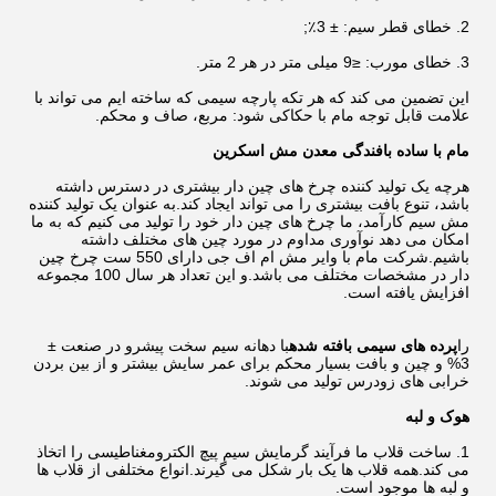
2. خطای قطر سیم: ± 3٪;
3. خطای مورب: ≤9 میلی متر در هر 2 متر.
این تضمین می کند که هر تکه پارچه سیمی که ساخته ایم می تواند با
علامت قابل توجه مام با حکاکی شود: مربع، صاف و محکم.
مام با ساده بافندگی معدن مش اسکرین
هرچه یک تولید کننده چرخ های چین دار بیشتری در دسترس داشته
باشد، تنوع بافت بیشتری را می تواند ایجاد کند.به عنوان یک تولید کننده
مش سیم کارآمد، ما چرخ های چین دار خود را تولید می کنیم که به ما
امکان می دهد نوآوری مداوم در مورد چین های مختلف داشته
باشیم.شرکت مام با وایر مش ام اف جی دارای 550 ست چرخ چین
دار در مشخصات مختلف می باشد.و این تعداد هر سال 100 مجموعه
افزایش یافته است.
را
پرده های سیمی بافته شده
با دهانه سیم سخت پیشرو در صنعت ±
3% و چین و بافت بسیار محکم برای عمر سایش بیشتر و از بین بردن
خرابی های زودرس تولید می شوند.
هوک و لبه
1. ساخت قلاب ما فرآیند گرمایش سیم پیچ الکترومغناطیسی را اتخاذ
می کند.همه قلاب ها یک بار شکل می گیرند.انواع مختلفی از قلاب ها
و لبه ها موجود است.