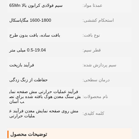
عمدتا مواد:
سیم فولادی کرابون بالا 65Mn
استحکام کششی:
1600-1800 مگاپاسکال
نوع بافت:
بافت ساده، بافت بدون طرح
قطر سیم:
0.5-19.04 میلی متر
سیم پردازش شده:
فرآیند بازپخت
درمان سطحی:
حفاظت از زنگ زدگی
فرآیند عملیات حرارتی مش صفحه نمای
نام محصولات:
ش سنگ معدن هوک بافته شده برای نص
ب آسان
مش روی صفحه نمایش معدن فرآیند ع
کلمه کلیدی:
ملیات حرارتی
توضیحات محصول