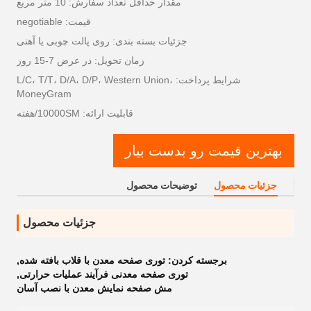
مقدار حداقل تعداد سفارش: 10 متر مربع
قیمت: negotiable
جزئیات بسته بندی: روی پالت چوبی یا آهنی
زمان تحویل: در عرض 7-15 روز
شرایط پرداخت: L/C، T/T، D/A، D/P، Western Union،
MoneyGram
قابلیت ارائه: 10000SM/هفته
بهترین قیمت رو بدست بیار
جزئیات محصول
توضیحات محصول
جزئیات محصول
برجسته کردن:
توری صفحه معدن با قلاب بافته شده
,
توری صفحه معدنی فرآیند عملیات حرارتی
,
مش صفحه نمایش معدن با نصب آسان