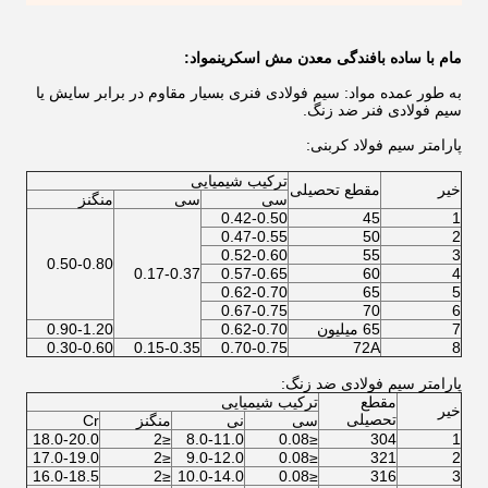
مام با ساده بافندگی معدن مش اسکرین
مواد:
به طور عمده مواد: سیم فولادی فنری بسیار مقاوم در برابر سایش یا
سیم فولادی فنر ضد زنگ.
پارامتر سیم فولاد کربنی:
ترکیب شیمیایی
خیر
مقطع تحصیلی
سی
سی
منگنز
0.42-0.50
45
1
0.47-0.55
50
2
0.52-0.60
55
3
0.50-0.80
0.17-0.37
0.57-0.65
60
4
0.62-0.70
65
5
0.67-0.75
70
6
7
65 میلیون
0.62-0.70
0.90-1.20
0.30-0.60
0.15-0.35
0.70-0.75
72A
8
پارامتر سیم فولادی ضد زنگ:
مقطع
ترکیب شیمیایی
خیر
تحصیلی
سی
نی
منگنز
Cr
18.0-20.0
≤2
8.0-11.0
≤0.08
304
1
17.0-19.0
≤2
9.0-12.0
≤0.08
321
2
16.0-18.5
≤2
10.0-14.0
≤0.08
316
3