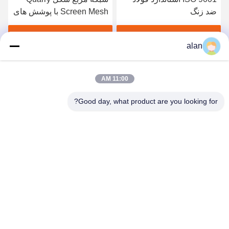
ضد زنگ
Screen Mesh با پوشش های
قلاب ورق آهن گالوانیزه
1.2mm
بهترین قیمت رو بدست بیار
بهترین قیمت رو بدست بیار
alan
11:00 AM
Good day, what product are you looking for?
ANPING MAMBA SCREEN MESH
MFG.,CO.LTD
alan@mbascreen.com
86-311-86250130
تقاطع خیابان هونگکی، شهرستان آنپینگ، شهر هنگ شویی، استان
هبی.