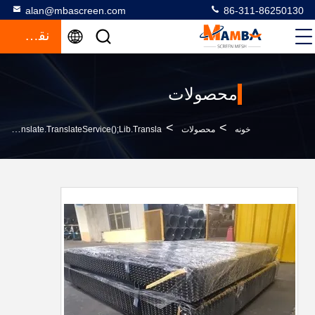
alan@mbascreen.com
86-311-86250130
نقل قول
محصولات
>
>
خونه
محصولات
Quarry Screen Meshfunction GtElInit() {var Lib = New Google.translate.TranslateService();lib.transla